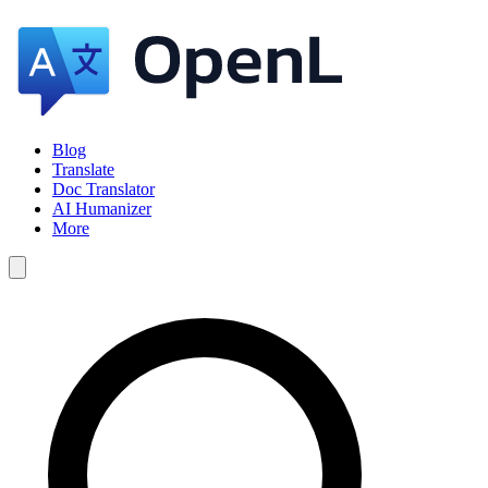
Blog
Translate
Doc Translator
AI Humanizer
More