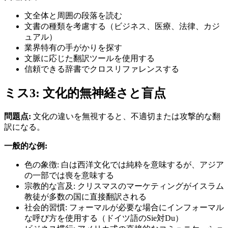
文全体と周囲の段落を読む
文書の種類を考慮する（ビジネス、医療、法律、カジ
ュアル）
業界特有の手がかりを探す
文脈に応じた翻訳ツールを使用する
信頼できる辞書でクロスリファレンスする
ミス3: 文化的無神経さと盲点
問題点:
文化の違いを無視すると、不適切または攻撃的な翻
訳になる。
一般的な例:
色の象徴: 白は西洋文化では純粋を意味するが、アジア
の一部では喪を意味する
宗教的な言及: クリスマスのマーケティングがイスラム
教徒が多数の国に直接翻訳される
社会的習慣: フォーマルが必要な場合にインフォーマル
な呼び方を使用する（ドイツ語のSie対Du）