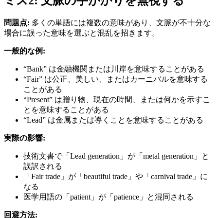
ミス2: 文脈の手がかりを無視する
問題点:
多くの単語には複数の意味があり、文脈が不十分な
場合に誤った意味を選ぶと混乱を招きます。
一般的な例:
“Bank” は金融機関または川岸を意味することがある
“Fair” は公正、美しい、またはカーニバルを意味する
ことがある
“Present” は贈り物、現在の時間、または何かを示すこ
とを意味することがある
“Lead” は金属または導くことを意味することがある
実際の影響:
技術文書で「Lead generation」が「metal generation」と
誤訳される
「Fair trade」が「beautiful trade」や「carnival trade」に
なる
医学用語の「patient」が「patience」と混同される
回避方法: