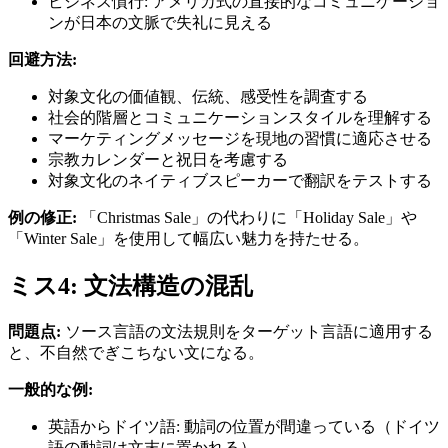
ビジネス慣行: アメリカ式の直接的なコミュニケーショ
ンが日本の文脈で失礼に見える
回避方法:
対象文化の価値観、伝統、感受性を調査する
社会的階層とコミュニケーションスタイルを理解する
マーケティングメッセージを現地の習慣に適応させる
宗教カレンダーと祝日を考慮する
対象文化のネイティブスピーカーで翻訳をテストする
例の修正:
「Christmas Sale」の代わりに「Holiday Sale」や
「Winter Sale」を使用して幅広い魅力を持たせる。
ミス4: 文法構造の混乱
問題点:
ソース言語の文法規則をターゲット言語に適用する
と、不自然でぎこちない文になる。
一般的な例:
英語からドイツ語: 動詞の位置が間違っている（ドイツ
語の動詞は文末に置かれる）