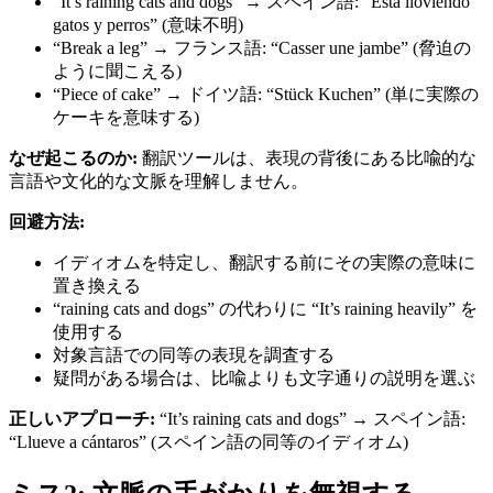
“It’s raining cats and dogs” → スペイン語: “Está lloviendo
gatos y perros” (意味不明)
“Break a leg” → フランス語: “Casser une jambe” (脅迫の
ように聞こえる)
“Piece of cake” → ドイツ語: “Stück Kuchen” (単に実際の
ケーキを意味する)
なぜ起こるのか:
翻訳ツールは、表現の背後にある比喩的な
言語や文化的な文脈を理解しません。
回避方法:
イディオムを特定し、翻訳する前にその実際の意味に
置き換える
“raining cats and dogs” の代わりに “It’s raining heavily” を
使用する
対象言語での同等の表現を調査する
疑問がある場合は、比喩よりも文字通りの説明を選ぶ
正しいアプローチ:
“It’s raining cats and dogs” → スペイン語:
“Llueve a cántaros” (スペイン語の同等のイディオム)