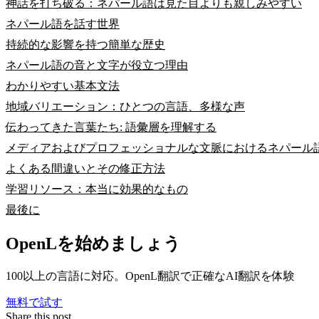
神話を打ち破る：ネパール語は見た目よりも親しみやすい
ネパール語を話す世界
持続的な影響を持つ簡単な歴史
ネパール語の音と文字が役立つ理由
わかりやすい基本文法
地域バリエーション：ひとつの言語、多様な声
伝わってきた言葉たち: 語彙層を理解する
メディアおよびプロフェッショナルな文脈におけるネパール
よくある間違いとその修正方法
学習リソース：本当に効果的なもの
最後に
OpenLを始めましょう
100以上の言語に対応。OpenL翻訳で正確なAI翻訳を体験
無料で試す
Share this post