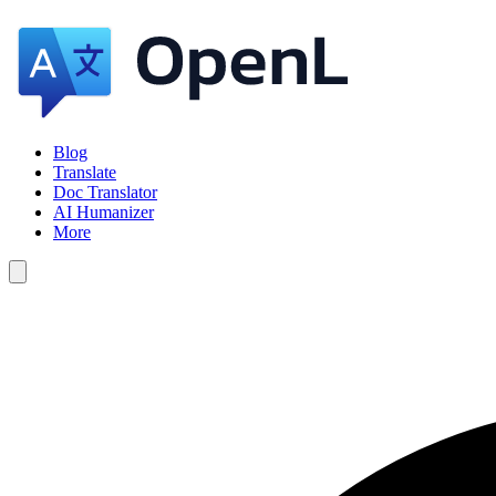
Blog
Translate
Doc Translator
AI Humanizer
More