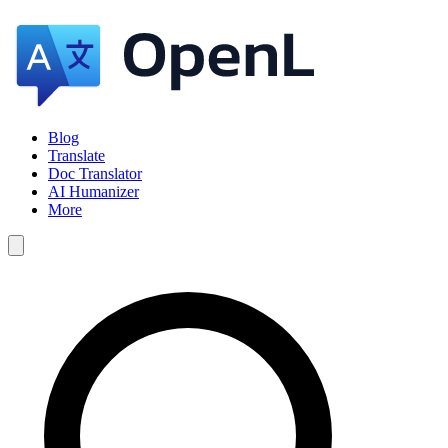
Blog
Translate
Doc Translator
AI Humanizer
More