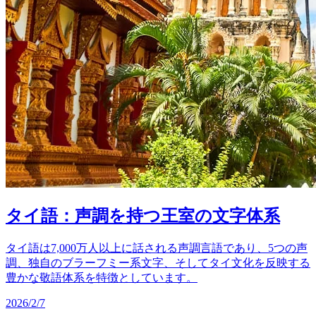
タイ語：声調を持つ王室の文字体系
タイ語は7,000万人以上に話される声調言語であり、5つの声
調、独自のブラーフミー系文字、そしてタイ文化を反映する
豊かな敬語体系を特徴としています。
2026/2/7