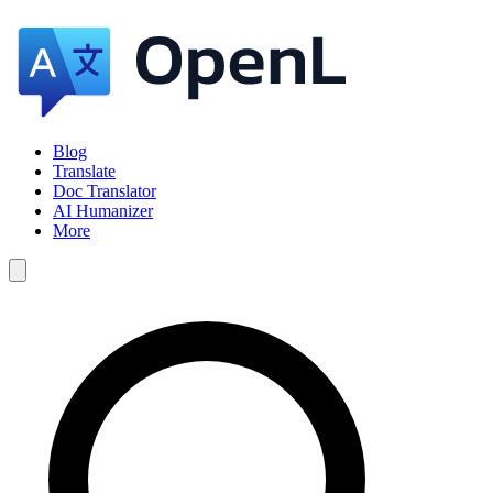
Blog
Translate
Doc Translator
AI Humanizer
More