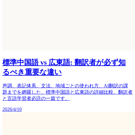
標準中国語 vs 広東語: 翻訳者が必ず知
るべき重要な違い
声調、表記体系、文法、地域ごとの使われ方、AI翻訳の課
題までを網羅した、標準中国語と広東語の詳細比較。翻訳者
と言語学習者必読の一篇です。
2026/4/10