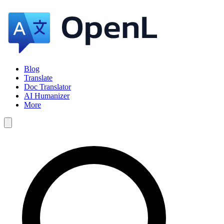
Blog
Translate
Doc Translator
AI Humanizer
More