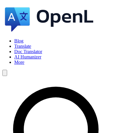
Blog
Translate
Doc Translator
AI Humanizer
More