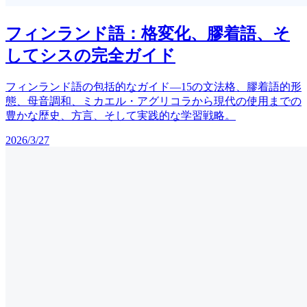
フィンランド語：格変化、膠着語、そ
してシスの完全ガイド
フィンランド語の包括的なガイド—15の文法格、膠着語的形
態、母音調和、ミカエル・アグリコラから現代の使用までの
豊かな歴史、方言、そして実践的な学習戦略。
2026/3/27