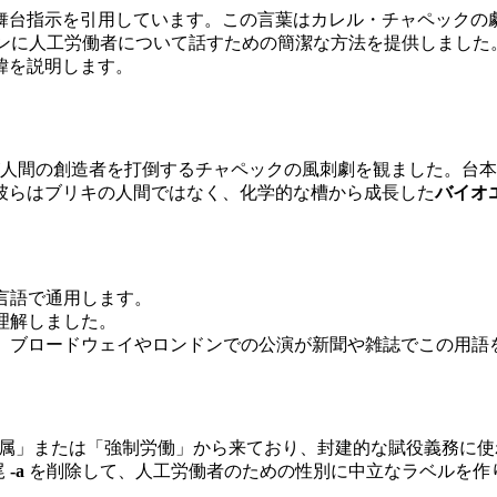
の舞台指示を引用しています。この言葉はカレル・チャペックの
ンに人工労働者について話すための簡潔な方法を提供しました
緯を説明します。
トが人間の創造者を打倒するチャペックの風刺劇を観ました。台
彼らはブリキの人間ではなく、化学的な槽から成長した
バイオ
の言語で通用します。
理解しました。
れ、ブロードウェイやロンドンでの公演が新聞や雑誌でこの用語
属」または「強制労働」から来ており、封建的な賦役義務に
尾
-a
を削除して、人工労働者のための性別に中立なラベルを作