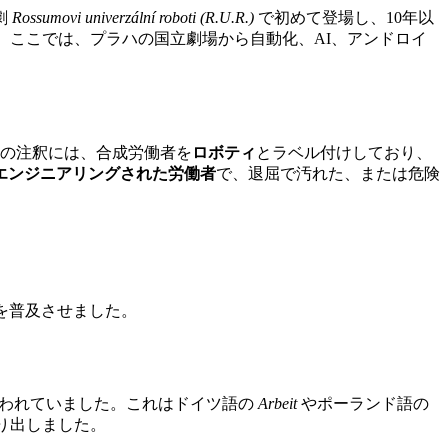
劇
Rossumovi univerzální roboti (R.U.R.)
で初めて登場し、10年以
。ここでは、プラハの国立劇場から自動化、AI、アンドロイ
本の注釈には、合成労働者を
ロボティ
とラベル付けしており、
エンジニアリングされた労働者
で、退屈で汚れた、または危険
を普及させました。
使われていました。これはドイツ語の
Arbeit
やポーランド語の
り出しました。