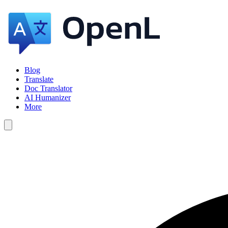
Blog
Translate
Doc Translator
AI Humanizer
More