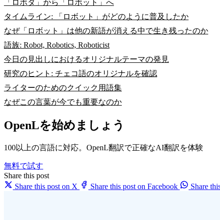
「ロボタ」から「ロボット」へ
タイムライン: 「ロボット」がどのように普及したか
なぜ「ロボット」は他の新語が消える中で生き残ったのか
語族: Robot, Robotics, Roboticist
今日の見出しにおけるオリジナルテーマの発見
研究のヒント: チェコ語のオリジナルを確認
ライターのためのクイック用語集
なぜこの言葉が今でも重要なのか
OpenLを始めましょう
100以上の言語に対応。OpenL翻訳で正確なAI翻訳を体験
無料で試す
Share this post
Share this post on X
Share this post on Facebook
Share th