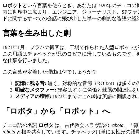
ロボット
という言葉を使うとき、あなたは1920年のチェコ
内に世界中に広まり、エンジニア、ジャーナリスト、SFファ
ドに関するすべての会話に飛び出した単一の劇的な造語の経
言葉を生み出した劇
1921年1月、プラハの観客は、工場で作られた人型ロボッ
この用語はチャペックが兄のヨゼフに帰しているものです。
な仕事を行いました。
この言葉が定着した理由は何でしょうか？
記憶に残る音:
短く、対称的な音節（RO-bot）は多く
明確なメタファー:
観客はすぐに労働と隷属の関連性を
メディアの増幅:
1923年までにこの劇は英語に翻訳さ
「ロボタ」から「ロボット」へ
チェコ語の名詞
ロボタ
は、古代教会スラヴ語の
rabota
、「隷
robota
と根を共有しています。チャペックは単に女性形の語