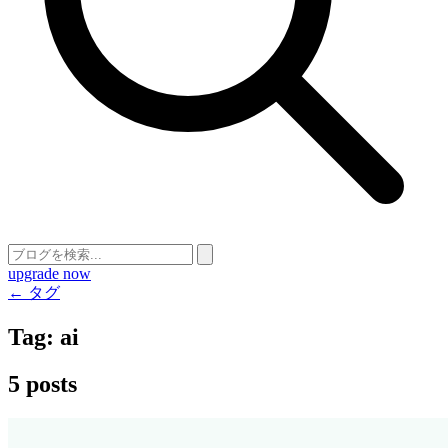
upgrade now
← タグ
Tag:
ai
5 posts