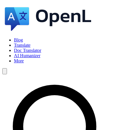
Blog
Translate
Doc Translator
AI Humanizer
More