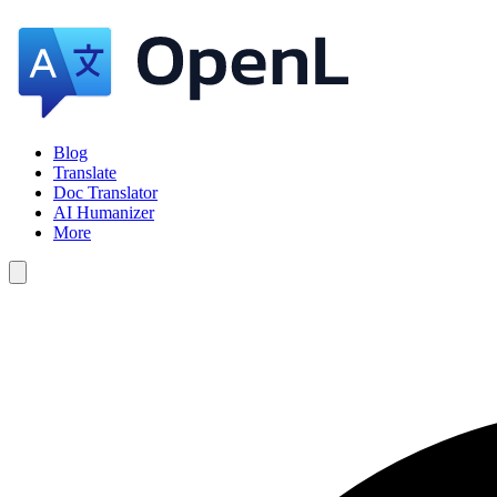
Blog
Translate
Doc Translator
AI Humanizer
More