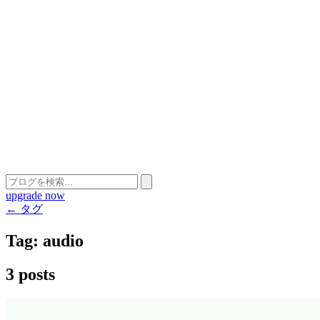
upgrade now
← タグ
Tag:
audio
3 posts