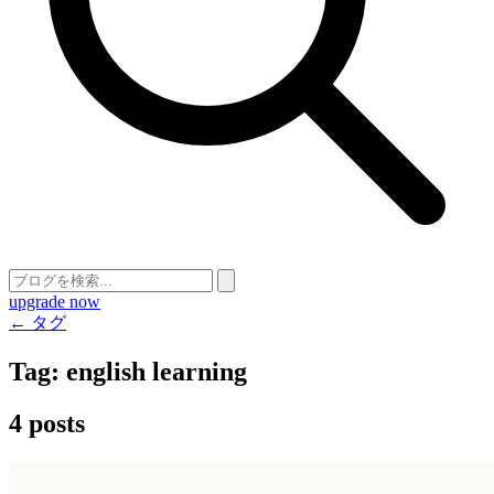
upgrade now
← タグ
Tag:
english learning
4 posts