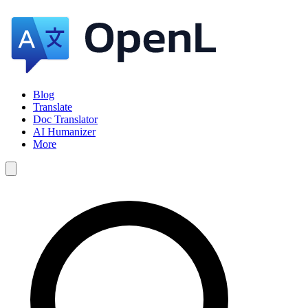
Blog
Translate
Doc Translator
AI Humanizer
More