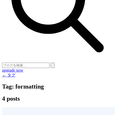
upgrade now
← タグ
Tag:
formatting
4 posts