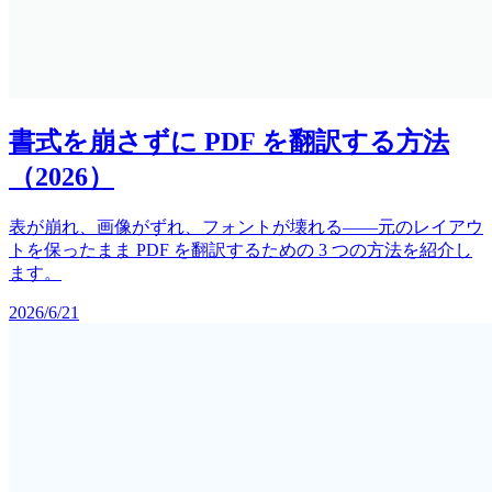
書式を崩さずに PDF を翻訳する方法
（2026）
表が崩れ、画像がずれ、フォントが壊れる——元のレイアウ
トを保ったまま PDF を翻訳するための 3 つの方法を紹介し
ます。
2026/6/21