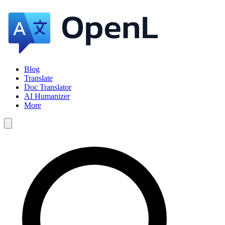
Blog
Translate
Doc Translator
AI Humanizer
More