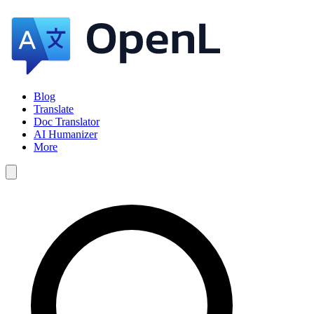
Blog
Translate
Doc Translator
AI Humanizer
More