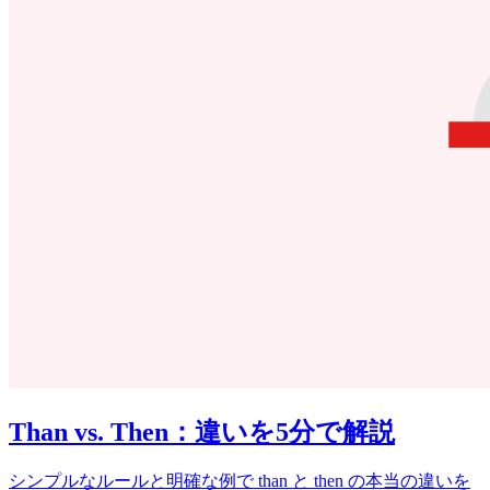
Than vs. Then：違いを5分で解説
シンプルなルールと明確な例で than と then の本当の違いを