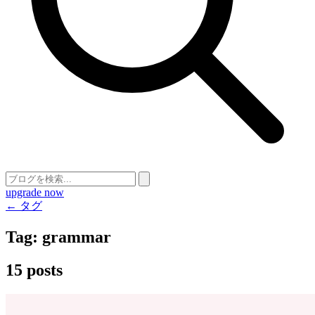
upgrade now
← タグ
Tag:
grammar
15 posts