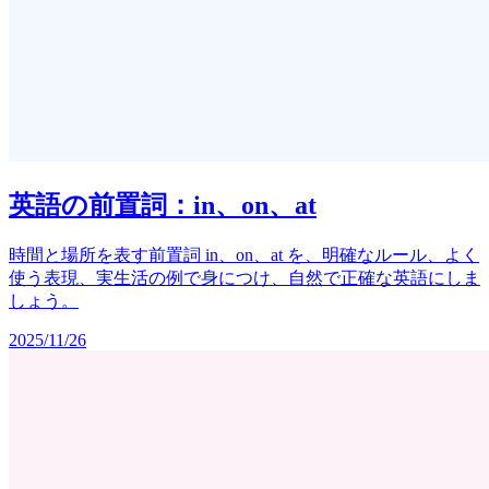
英語の前置詞：in、on、at
時間と場所を表す前置詞 in、on、at を、明確なルール、よく
使う表現、実生活の例で身につけ、自然で正確な英語にしま
しょう。
2025/11/26