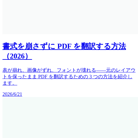
書式を崩さずに PDF を翻訳する方法
（2026）
表が崩れ、画像がずれ、フォントが壊れる——元のレイアウ
トを保ったまま PDF を翻訳するための 3 つの方法を紹介し
ます。
2026/6/21