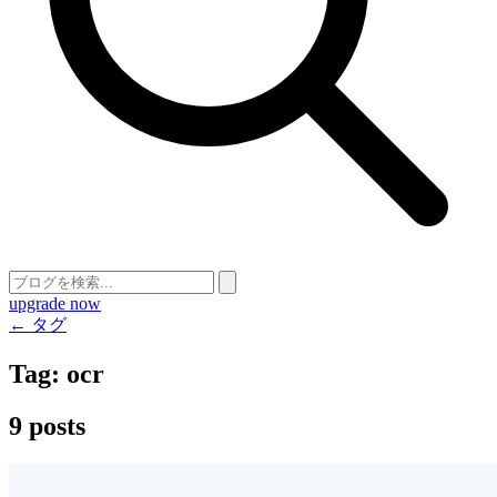
upgrade now
← タグ
Tag:
ocr
9 posts