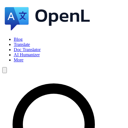
Blog
Translate
Doc Translator
AI Humanizer
More