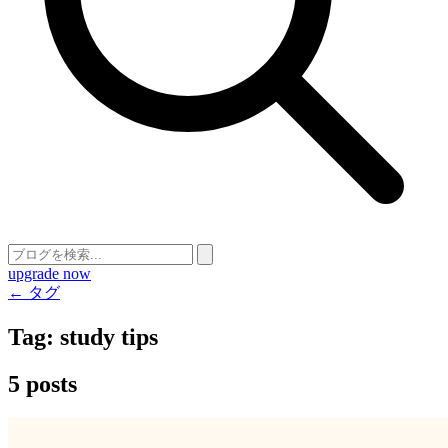
upgrade now
← タグ
Tag:
study tips
5 posts