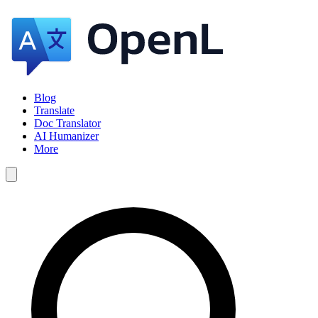
Blog
Translate
Doc Translator
AI Humanizer
More