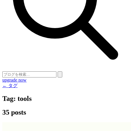
upgrade now
← タグ
Tag:
tools
35 posts