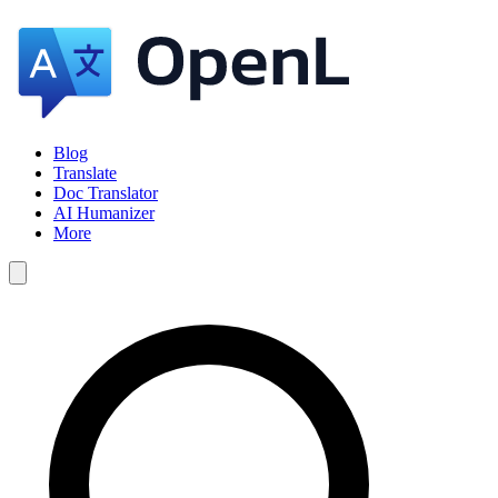
Blog
Translate
Doc Translator
AI Humanizer
More