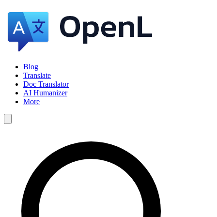
Blog
Translate
Doc Translator
AI Humanizer
More