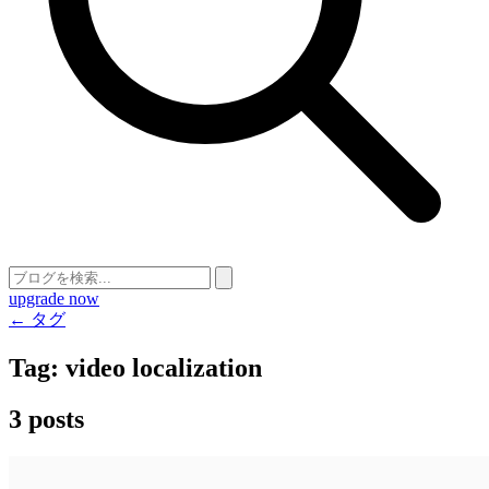
upgrade now
← タグ
Tag:
video localization
3 posts