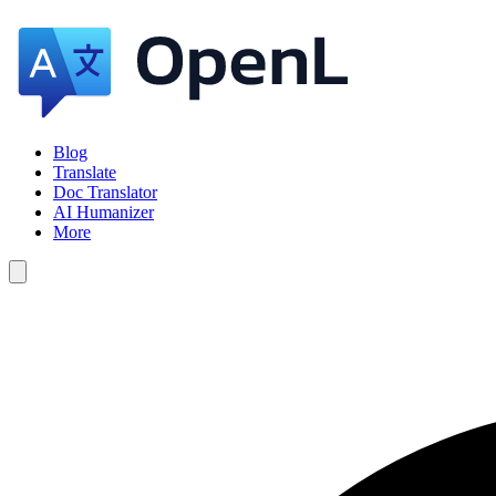
Blog
Translate
Doc Translator
AI Humanizer
More