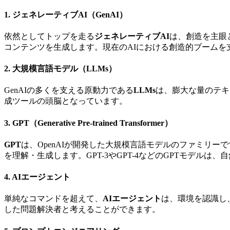
1. ジェネレーティブAI（GenAI）
依然としてトップを走る
ジェネレーティブAI
は、創造を主眼
コンテンツを生成します。現在のAIにおける創造的ブームを
2. 大規模言語モデル（LLMs）
GenAIの多くを支える原動力である
LLMs
は、膨大な量のテキ
成ツールの頭脳となっています。
3. GPT（Generative Pre-trained Transformer）
GPT
は、OpenAIが開発した大規模言語モデルのファミリーで
を理解・生成します。GPT-3やGPT-4などのGPTモデ
4. AIエージェント
単純なコマンドを超えて、
AIエージェント
は、環境を認識し
した問題解決者と考えることができます。