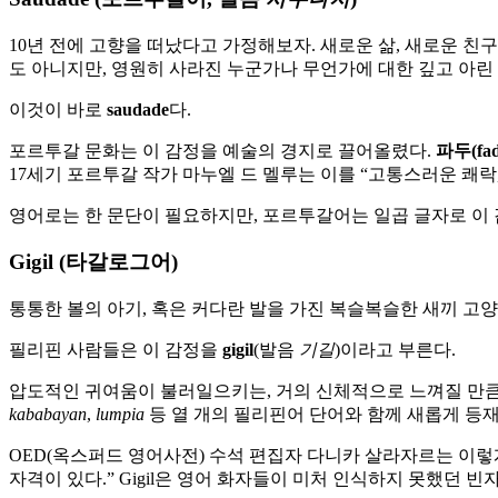
10년 전에 고향을 떠났다고 가정해보자. 새로운 삶, 새로운 친
도 아니지만, 영원히 사라진 누군가나 무언가에 대한 깊고 아린
이것이 바로
saudade
다.
포르투갈 문화는 이 감정을 예술의 경지로 끌어올렸다.
파두(fad
17세기 포르투갈 작가 마누엘 드 멜루는 이를 “고통스러운 쾌락
영어로는 한 문단이 필요하지만, 포르투갈어는 일곱 글자로 이 
Gigil (타갈로그어)
통통한 볼의 아기, 혹은 커다란 발을 가진 복슬복슬한 새끼 고양이
필리핀 사람들은 이 감정을
gigil
(발음
기길
)이라고 부른다.
압도적인 귀여움이 불러일으키는, 거의 신체적으로 느껴질 만큼 강렬
kababayan
,
lumpia
등 열 개의 필리핀어 단어와 함께 새롭게 등
OED(옥스퍼드 영어사전) 수석 편집자 다니카 살라자르는 이렇
자격이 있다.” Gigil은 영어 화자들이 미처 인식하지 못했던 