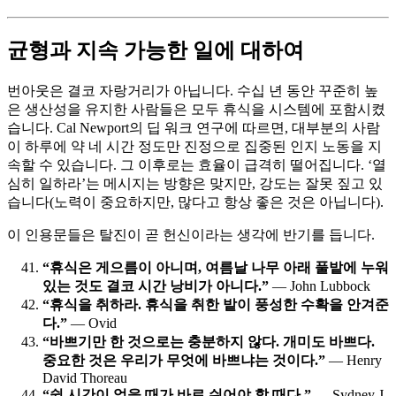
균형과 지속 가능한 일에 대하여
번아웃은 결코 자랑거리가 아닙니다. 수십 년 동안 꾸준히 높
은 생산성을 유지한 사람들은 모두 휴식을 시스템에 포함시켰
습니다. Cal Newport의 딥 워크 연구에 따르면, 대부분의 사람
이 하루에 약 네 시간 정도만 진정으로 집중된 인지 노동을 지
속할 수 있습니다. 그 이후로는 효율이 급격히 떨어집니다. ‘열
심히 일하라’는 메시지는 방향은 맞지만, 강도는 잘못 짚고 있
습니다(노력이 중요하지만, 많다고 항상 좋은 것은 아닙니다).
이 인용문들은 탈진이 곧 헌신이라는 생각에 반기를 듭니다.
“휴식은 게으름이 아니며, 여름날 나무 아래 풀밭에 누워
있는 것도 결코 시간 낭비가 아니다.”
— John Lubbock
“휴식을 취하라. 휴식을 취한 밭이 풍성한 수확을 안겨준
다.”
— Ovid
“바쁘기만 한 것으로는 충분하지 않다. 개미도 바쁘다.
중요한 것은 우리가 무엇에 바쁘냐는 것이다.”
— Henry
David Thoreau
“쉴 시간이 없을 때가 바로 쉬어야 할 때다.”
— Sydney J.