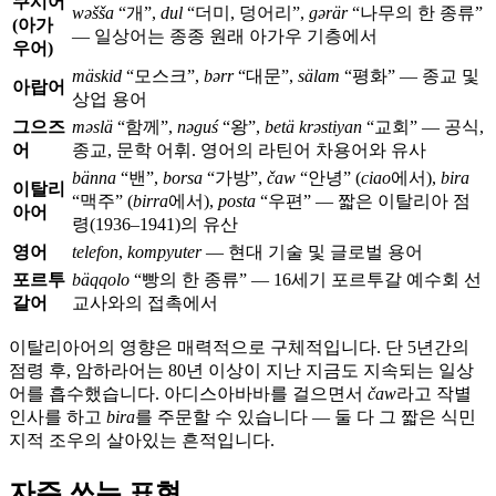
쿠시어
wəšša
“개”,
dul
“더미, 덩어리”,
gərär
“나무의 한 종류”
(아가
— 일상어는 종종 원래 아가우 기층에서
우어)
mäskid
“모스크”,
bərr
“대문”,
sälam
“평화” — 종교 및
아랍어
상업 용어
그으즈
məslä
“함께”,
nəguś
“왕”,
betä krəstiyan
“교회” — 공식,
어
종교, 문학 어휘. 영어의 라틴어 차용어와 유사
bänna
“밴”,
borsa
“가방”,
čaw
“안녕” (
ciao
에서),
bira
이탈리
“맥주” (
birra
에서),
posta
“우편” — 짧은 이탈리아 점
아어
령(1936–1941)의 유산
영어
telefon
,
kompyuter
— 현대 기술 및 글로벌 용어
포르투
bäqqolo
“빵의 한 종류” — 16세기 포르투갈 예수회 선
갈어
교사와의 접촉에서
이탈리아어의 영향은 매력적으로 구체적입니다. 단 5년간의
점령 후, 암하라어는 80년 이상이 지난 지금도 지속되는 일상
어를 흡수했습니다. 아디스아바바를 걸으면서
čaw
라고 작별
인사를 하고
bira
를 주문할 수 있습니다 — 둘 다 그 짧은 식민
지적 조우의 살아있는 흔적입니다.
자주 쓰는 표현