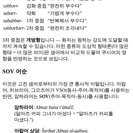
səbbərr-
강화 중첩
“완전히 부수다”
sabarr-
약화
“가볍게 부수다”
sababbar-
1차 중첩
“반복해서 부수다”
səbbərbərr-
2차 중첩
“완전히 조각내다”
3차 중첩은
개방형
입니다 — 화자는 원하는 강도에 도달할 때
까지 계속할 수 있습니다. 이런 종류의 도상적 형태론(더 많은
형태 = 더 많은 의미)은 셈어에서 비교적 드물며 쿠시어의 영
향을 반영하는 것으로 보입니다.
SOV 어순
이것은 고전 셈어로부터의 가장 큰 통사적 이탈입니다. 아랍
어, 히브리어, 그으즈어가 VSO(동사-주어-목적어)를 사용하는
반면, 암하라어는
SOV
(주어-목적어-동사)를 사용합니다:
암하라어
:
Almaz buna t’ättačč.
(알마즈 커피 그녀가 마셨다 = “알마즈가 커피를
마셨다.”)
아랍어 상당
:
Šaribat Almaz al-qahwa.