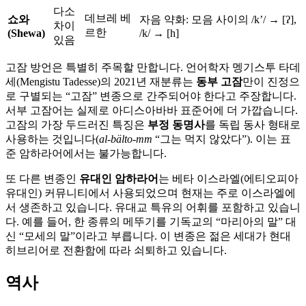
다소
데브레 베
쇼와
자음 약화: 모음 사이의 /kʼ/ → [ʔ],
차이
르한
(Shewa)
/k/ → [h]
있음
고잠 방언은 특별히 주목할 만합니다. 언어학자 멩기스투 타데
세(Mengistu Tadesse)의 2021년 재분류는
동부 고잠
만이 진정으
로 구별되는 “고잠” 변종으로 간주되어야 한다고 주장합니다.
서부 고잠어는 실제로 아디스아바바 표준어에 더 가깝습니다.
고잠의 가장 두드러진 특징은
부정 동명사
를 독립 동사 형태로
사용하는 것입니다(
al-bälto-mm
“그는 먹지 않았다”). 이는 표
준 암하라어에서는 불가능합니다.
또 다른 변종인
유대인 암하라어
는 베타 이스라엘(에티오피아
유대인) 커뮤니티에서 사용되었으며 현재는 주로 이스라엘에
서 생존하고 있습니다. 유대교 특유의 어휘를 포함하고 있습니
다. 예를 들어, 한 종류의 메뚜기를 기독교의 “마리아의 말” 대
신 “모세의 말”이라고 부릅니다. 이 변종은 젊은 세대가 현대
히브리어로 전환함에 따라 쇠퇴하고 있습니다.
역사