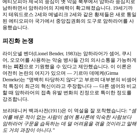
에티오피아 제국의 중심이 옛 악숨 북부에서 암하라 중심지로
남하하면서 암하라어의 지배력이 확고해졌습니다. 19세기까
지 테워드로스 2세와 메넬리크 2세와 같은 황제들은 새로 통일
된 에티오피아 국가에서 중앙집권화의 도구로 암하라어를 사
용했습니다.
피진화 논쟁
라이오넬 벤더(Lionel Bender, 1983)는 암하라어가 셈어, 쿠시
어, 오모어를 사용하는 악숨 병사들 간의 의사소통을 가능하게
하는
피진
으로 기원했을 수 있다고 제안했습니다. 이 이론은
여전히 논란의 여지가 있으며 — 기르마 데메케(Girma
Demeke)는 “명백히 타당하지 않다”고 부르며 대부분의 비셈어
적 특징이 최근의 혁신이라고 주장합니다 — 다른 셈어와 비교
할 때 암하라어의 접촉 유발 변화의 진정으로 특이한 정도를
강조합니다.
브리태니커 백과사전(1911)은 이 역설을 잘 포착했습니다:
“셈
어를 배운 적이 없는 사람이 셈어 통사론에 익숙한 사람보다
암하라어 구문을 습득하는 데 덜 어려움을 겪을 것이라고 말해
도 거의 과장이 아니다.”