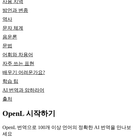
사용 지역
방언과 변종
역사
문자 체계
음운론
문법
어휘와 차용어
자주 쓰는 표현
배우기 어려운가요?
학습 팁
AI 번역과 암하라어
출처
OpenL 시작하기
OpenL 번역으로 100개 이상 언어의 정확한 AI 번역을 만나보
세요