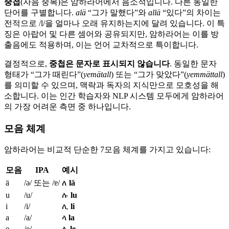
중첩
(자음 중복)은 암하라어에서 음소적입니다. 다른 동일한
단어를 구별합니다.
alä
“그가 말했다”와
allä
“있다”의 차이는
전적으로 /l/을 얼마나 오래 유지하는지에 달려 있습니다. 이 특
징은 아랍어 및 다른 셈어와 공유되지만, 암하라어는 이를 방
출음에도 적용하며, 이는 언어 교차적으로 특이합니다.
결정적으로,
중첩은 문자로 표시되지 않습니다
. 동일한 문자
형태가 “그가 때린다”(
yemätall
) 또는 “그가 맞았다”(
yemmättall
)
를 의미할 수 있으며, 맥락과 독자의 지식만으로 모호성을 해
소합니다. 이는 인간 학습자와 NLP 시스템 모두에게 암하라어
의 가장 어려운 측면 중 하나입니다.
모음 체계
암하라어는 비교적 단순한 7모음 체계를 가지고 있습니다:
모음
IPA
예시
ä
/ə/ 또는 /ɐ/
ለ
lä
u
/u/
ሉ
lu
i
/i/
ሊ
li
a
/a/
ላ
la
e
/e/
ሌ
le