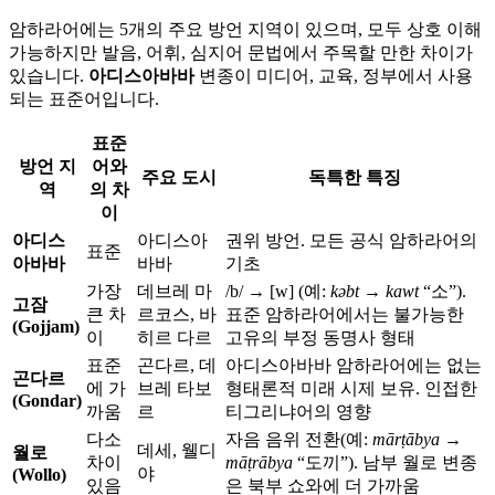
암하라어에는 5개의 주요 방언 지역이 있으며, 모두 상호 이해
가능하지만 발음, 어휘, 심지어 문법에서 주목할 만한 차이가
있습니다.
아디스아바바
변종이 미디어, 교육, 정부에서 사용
되는 표준어입니다.
표준
방언 지
어와
주요 도시
독특한 특징
역
의 차
이
아디스
아디스아
권위 방언. 모든 공식 암하라어의
표준
아바바
바바
기초
가장
데브레 마
/b/ → [w] (예:
kəbt
→
kawt
“소”).
고잠
큰 차
르코스, 바
표준 암하라어에서는 불가능한
(Gojjam)
이
히르 다르
고유의 부정 동명사 형태
표준
곤다르, 데
아디스아바바 암하라어에는 없는
곤다르
에 가
브레 타보
형태론적 미래 시제 보유. 인접한
(Gondar)
까움
르
티그리냐어의 영향
다소
자음 음위 전환(예:
mārṭābya
→
데세, 웰디
월로
차이
māṭrābya
“도끼”). 남부 월로 변종
야
(Wollo)
있음
은 북부 쇼와에 더 가까움