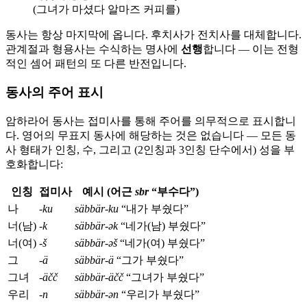
(그녀가 마셨다 알마즈 커피를)
동사는 항상 마지막에 옵니다. 후치사가 전치사를 대체합니다.
관계절과 형용사는 수식하는 명사에
선행
합니다 — 이는 전형
적인 셈어 패턴의 또 다른 반전입니다.
동사의 주어 표시
암하라어 동사는 접미사를 통해 주어를 의무적으로 표시합니
다. 영어의 무표지 동사에 해당하는 것은 없습니다 — 모든 동
사 형태가 인칭, 수, 그리고 (2인칭과 3인칭 단수에서) 성을 부
호화합니다:
인칭
접미사
예시 (어근
sbr
“부수다”)
나
-ku
säbbär-ku
“내가 부쉈다”
너(남)
-k
säbbär-ək
“네가(남) 부쉈다”
너(여)
-š
säbbär-əš
“네가(여) 부쉈다”
그
-ä
säbbär-ä
“그가 부쉈다”
그녀
-äčč
säbbär-äčč
“그녀가 부쉈다”
우리
-n
säbbär-ən
“우리가 부쉈다”