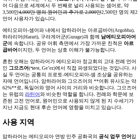
어 다음으로 세계에서 두 번째로 널리 사용되는 셈어로, 약
3,500만
4,000만 명의 원어민과 추가로 2,000만
2,500만 명의 제2
언어 사용자가 있습니다.
에티오피아-셈어파 내에서 암하라어는 아르곱바어(Argobba),
하라리어(Harari), 구라게어군(Gurage)과 함께
남에티오피아어
군
에 속합니다. 공유 어휘 측면에서 가장 가까운 친척은
아르
곱바어
이지만, 두 언어는 상호 이해가 불가능합니다.
흔한 오해는 암하라어가 에티오피아 정교회의 고대 전례 언어
인
그으즈어
(ግዕዝ, Ge’ez)에서 직접 파생되었다는 것입니다. 사
실 두 언어는 공통의 프로토-에티오피아-셈 조상을 공유하는
자매 언어입니다. 암하라어와 그으즈어의 **어휘 유사도는 약
62%**로, 독일어와 영어 사이의 거리와 비슷합니다. 그으즈어
는 유럽의
라틴어
와 비슷한 역할을 합니다. 전례와 학문에 보
존된 고전 언어로, 원어민으로 사용되지 않게 된 지 수세기가
지난 지금도 현대 후손 언어에 영향을 미치고 있습니다.
사용 지역
암하라어는 에티오피아 연방 민주 공화국의
공식 업무 언어
입