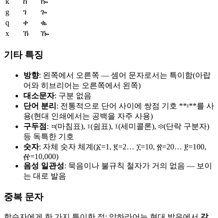
k
ከ
ኰ
g
ገ
ጐ
q
ቀ
ቈ
x
ኸ
ዀ
기타 특징
방향
: 왼쪽에서 오른쪽 — 셈어 문자로서는 특이함(아랍
어와 히브리어는 오른쪽에서 왼쪽)
대소문자
: 구분 없음
단어 분리
: 전통적으로 단어 사이에 쌍점 기호 **፡**를 사
용(현대 인쇄에서는 공백을 자주 사용)
구두점
: ።(마침표), ፣(쉼표), ፤(세미콜론), ፨(단락 구분자)
등 독특한 기호
숫자
: 자체 숫자 체계(፩=1, ፪=2… ፲=10, ፳=20… ፻=100,
፼=10,000)
음성 일관성
: 묵음이나 불규칙 철자가 거의 없음 — 보이
는 대로 발음
중복 문자
학습자에게 한 가지 특이한 점: 암하라어는 현대 발음에서
같