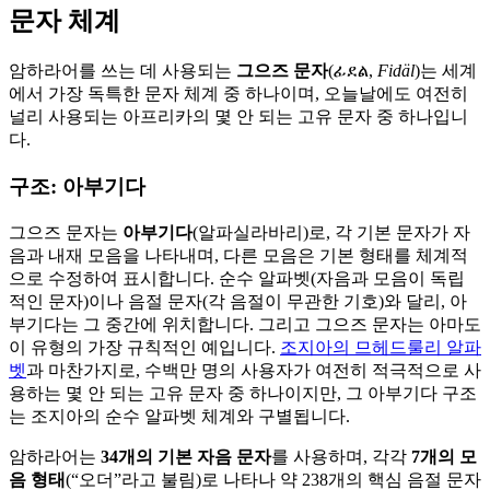
문자 체계
암하라어를 쓰는 데 사용되는
그으즈 문자
(ፊደል,
Fidäl
)는 세계
에서 가장 독특한 문자 체계 중 하나이며, 오늘날에도 여전히
널리 사용되는 아프리카의 몇 안 되는 고유 문자 중 하나입니
다.
구조: 아부기다
그으즈 문자는
아부기다
(알파실라바리)로, 각 기본 문자가 자
음과 내재 모음을 나타내며, 다른 모음은 기본 형태를 체계적
으로 수정하여 표시합니다. 순수 알파벳(자음과 모음이 독립
적인 문자)이나 음절 문자(각 음절이 무관한 기호)와 달리, 아
부기다는 그 중간에 위치합니다. 그리고 그으즈 문자는 아마도
이 유형의 가장 규칙적인 예입니다.
조지아의 므헤드룰리 알파
벳
과 마찬가지로, 수백만 명의 사용자가 여전히 적극적으로 사
용하는 몇 안 되는 고유 문자 중 하나이지만, 그 아부기다 구조
는 조지아의 순수 알파벳 체계와 구별됩니다.
암하라어는
34개의 기본 자음 문자
를 사용하며, 각각
7개의 모
음 형태
(“오더”라고 불림)로 나타나 약 238개의 핵심 음절 문자