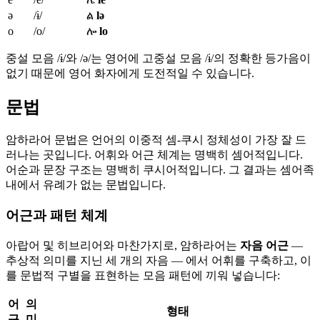
ə
/ɨ/
ል
lə
o
/o/
ሎ
lo
중설 모음 /ɨ/와 /ə/는 영어에 고중설 모음 /ɨ/의 정확한 등가음이
없기 때문에 영어 화자에게 도전적일 수 있습니다.
문법
암하라어 문법은 언어의 이중적 셈-쿠시 정체성이 가장 잘 드
러나는 곳입니다. 어휘와 어근 체계는 명백히 셈어적입니다.
어순과 문장 구조는 명백히 쿠시어적입니다. 그 결과는 셈어족
내에서 유례가 없는 문법입니다.
어근과 패턴 체계
아랍어 및 히브리어와 마찬가지로, 암하라어는
자음 어근
—
추상적 의미를 지닌 세 개의 자음 — 에서 어휘를 구축하고, 이
를 문법적 구별을 표현하는 모음 패턴에 끼워 넣습니다:
어
의
형태
근
미