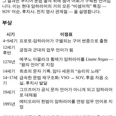
그 결과는 쿠시어 문법 골격 위에 셈어 어휘가 구축된 언어입
니다. 이는 현대 암하라어의 거의 모든 “비셈어적” 특징 —
SOV 어순, 후치사, 전치 명사 관계절 — 을 설명합니다.
부상
시기
이정표
4~9세기
프로토-암하라어가 구별되는 구어 변종으로 출현
12세기
궁정과 군대의 업무 언어가 됨
후반
예쿠노 아믈라크 황제가 암하라어를
Lisane Negus
—
1270년
“왕의 언어”로 지정
14세기
최초의 문자 기록. 암다 세욘의 “승리의 노래”
14~17세
급속한 문법 재구조화: VSO → SOV, 후음 자음 소
기
실, 후치사 발달
그으즈어가 공식 문자 언어가 아니게 되고 암하라어
19세기
로 대체됨
에티오피아 헌법이 암하라어를 연방 업무 언어로 지
1995년
정