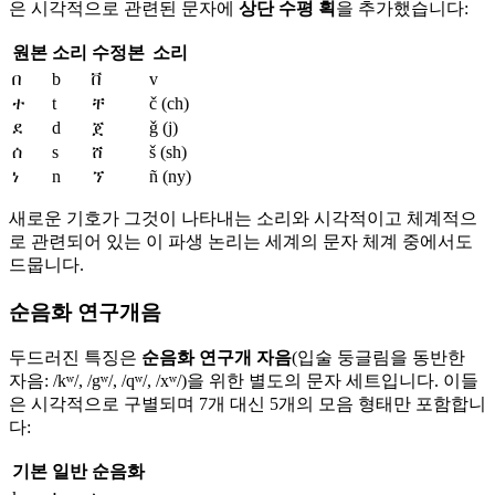
은 시각적으로 관련된 문자에
상단 수평 획
을 추가했습니다:
원본
소리
수정본
소리
በ
b
ቨ
v
ተ
t
ቸ
č (ch)
ደ
d
ጀ
ǧ (j)
ሰ
s
ሸ
š (sh)
ነ
n
ኘ
ñ (ny)
새로운 기호가 그것이 나타내는 소리와 시각적이고 체계적으
로 관련되어 있는 이 파생 논리는 세계의 문자 체계 중에서도
드뭅니다.
순음화 연구개음
두드러진 특징은
순음화 연구개 자음
(입술 둥글림을 동반한
자음: /kʷ/, /gʷ/, /qʷ/, /xʷ/)을 위한 별도의 문자 세트입니다. 이들
은 시각적으로 구별되며 7개 대신 5개의 모음 형태만 포함합니
다:
기본
일반
순음화