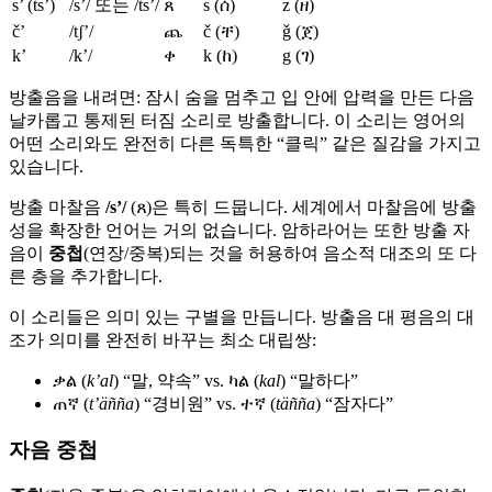
s’ (ts’)
/sʼ/ 또는 /tsʼ/
ጸ
s (ሰ)
z (ዘ)
č’
/tʃʼ/
ጨ
č (ቸ)
ǧ (ጀ)
k’
/kʼ/
ቀ
k (ከ)
g (ገ)
방출음을 내려면: 잠시 숨을 멈추고 입 안에 압력을 만든 다음
날카롭고 통제된 터짐 소리로 방출합니다. 이 소리는 영어의
어떤 소리와도 완전히 다른 독특한 “클릭” 같은 질감을 가지고
있습니다.
방출 마찰음
/sʼ/
(ጸ)은 특히 드뭅니다. 세계에서 마찰음에 방출
성을 확장한 언어는 거의 없습니다. 암하라어는 또한 방출 자
음이
중첩
(연장/중복)되는 것을 허용하여 음소적 대조의 또 다
른 층을 추가합니다.
이 소리들은 의미 있는 구별을 만듭니다. 방출음 대 평음의 대
조가 의미를 완전히 바꾸는 최소 대립쌍:
ቃል (
kʼal
) “말, 약속” vs. ካል (
kal
) “말하다”
ጠኛ (
tʼäñña
) “경비원” vs. ተኛ (
täñña
) “잠자다”
자음 중첩