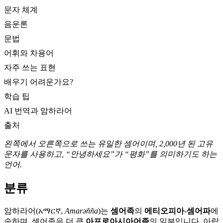
문자 체계
음운론
문법
어휘와 차용어
자주 쓰는 표현
배우기 어려운가요?
학습 팁
AI 번역과 암하라어
출처
왼쪽에서 오른쪽으로 쓰는 유일한 셈어이며, 2,000년 된 고유
문자를 사용하고, “안녕하세요”가 “평화”를 의미하기도 하는
언어.
분류
암하라어(አማርኛ,
Amarəñña
)는
셈어족
의
에티오피아-셈어파
에
속하며, 셈어족은 더 큰
아프로아시아어족
의 일부입니다. 아랍