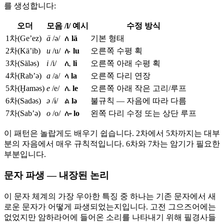
를 생성합니다:
오더
모음
/l/ 예시
수정 방식
1차(Ge’ez)
ä
/ə/
ለ
lä
기본 형태
2차(Kä’ib)
u
/u/
ሉ
lu
오른쪽 수평 획
3차(Säləs)
i
/i/
ሊ
li
오른쪽 아래 수평 획
4차(Rab’ə)
a
/a/
ላ
la
오른쪽 다리 연장
5차(Ḫaməs)
e
/e/
ሌ
le
오른쪽 아래 작은 고리/루프
6차(Sadəs)
ə
/ɨ/
ል
lə
불규칙 — 자음에 따라 다름
7차(Sab’ə)
o
/o/
ሎ
lo
왼쪽 다리 수정 또는 상단 루프
이 패턴은 놀랍게도 배우기 쉽습니다. 2차에서 5차까지는 대부
분의 자음에서 매우 규칙적입니다. 6차와 7차는 암기가 필요한
부분입니다.
문자 파생 — 내장된 논리
이 문자 체계의 가장 우아한 특징 중 하나는 기존 문자에서 새
로운 문자가 어떻게 파생되었는지입니다. 고전 그으즈어에는
없었지만 암하라어에 들어온 소리를 나타내기 위해 필경사들