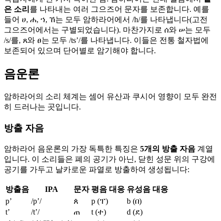
은 소리
를 나타내는 여러 그으즈어 문자를 보존합니다. 예를
들어 ሀ, ሐ, ኀ, ኸ는 모두 암하라어에서 /h/를 나타냅니다(고전
그으즈어에서는 구별되었습니다). 마찬가지로 ሰ와 ሠ는 모두
/s/를, ጸ와 ፀ는 모두 /tsʼ/를 나타냅니다. 이들은 전통 철자법에
보존되어 있으며 단어별로 암기해야 합니다.
음운론
암하라어의 소리 체계는 셈어 유산과 쿠시어 영향이 모두 완전
히 드러나는 곳입니다.
방출 자음
암하라어 음운론의 가장 독특한 특징은
5개의 방출 자음
계열
입니다. 이 소리들은 폐의 공기가 아닌, 닫힌 성문 위의 구강에
공기를 가두고 날카로운 파열로 방출하여 생성됩니다:
방출음
IPA
문자
평음 대응
유성음 대응
p’
/pʼ/
ጰ
p (ፐ)
b (በ)
t’
/tʼ/
ጠ
t (ተ)
d (ደ)