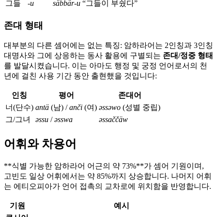
그들
-u
säbbär-u
“그들이 부쉈다”
존대 형태
대부분의 다른 셈어에는 없는 특징: 암하라어는 2인칭과 3인칭
대명사와 그에 상응하는 동사 활용에 구별되는
존대/정중 형태
를 발달시켰습니다. 이는 아마도 행정 및 궁정 언어로서의 천
년에 걸친 사용 기간 동안 출현했을 것입니다:
인칭
평어
존대어
너(단수)
antä
(남) /
anči
(여)
əssəwo
(성별 중립)
그/그녀
əssu
/
əsswa
əssaččäw
어휘와 차용어
**식별 가능한 암하라어 어근의 약 73%**가 셈어 기원이며,
고빈도 일상 어휘에서는 약 85%까지 상승합니다. 나머지 어휘
는 에티오피아가 언어 접촉의 교차로에 위치함을 반영합니다.
기원
예시