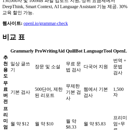
150,000자 및 100MB 파일 업로드 지원, 상위 요금제에서
DeepThink, Smart Context, AI Language Assistant 기능 제공. 30%
교육 할인 가능.
웹사이트:
openl.io/grammar-check
비교 표
Grammarly
ProWritingAid
QuillBot
LanguageTool
OpenL
추
번역 +
천
일상 글쓰
무료 문
장문 및 소설
다국어 지원
문법
용
기
법 검사
검사
도
무
무제한
료
500단어, 제한
웹에서 기본
1,500
기본 검사
기본 검
자
버
된 리포트
검사
사
전
프
리
프리미
미
월 약
월 약 $12
월 약 $10
월 약 $5.83
엄+무
엄
$8.33
료