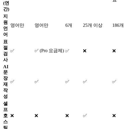
(연
간)
지
원
영어만
영어만
6개
25개 이상
186개
언
어
표
절
✅ (Pro 요금제)
✅
✅
❌
❌
검
사
AI
문
장
✅
✅
✅
✅
✅
재
작
성
셀
프
호
❌
❌
❌
✅
❌
스
팅