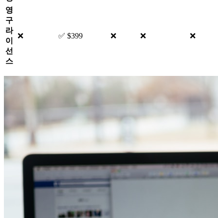
영
구
라
❌
✅ $399
❌
❌
❌
이
선
스