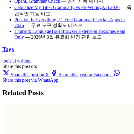
OpenL Grammar Check
— 공식 제품 페이지
Capitalize My Title: Grammarly vs ProWritingAid 2026
— 독
립적인 기능 비교
Position Is Everything: 11 Free Grammar Checker Apps in
2026
— 무료 도구 정확도 테스트
Thurrott: LanguageTool Browser Extension Becomes Paid
Only
— 2026년 3월 유료화 변경 관련 보도
Tags
tools
ai writing
Share this post on:
Share this post on X
Share this post on Facebook
Share this post via WhatsApp
Related Posts