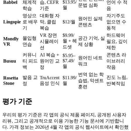
$13.95/
Babbel
체계적
습, CEFR
언어 수 적
문법 심화
월
학습
기준
음
영상으
대화형 자
자기주도
원어민 실제
Lingopie
로 배우
막, 클립
$12/월
없으면 수
콘텐츠
기
복습
동적
VR 장면
$9.99/
하드웨어
몰입형
공간 기억, 실
Mondly
월 + 헤
시뮬레이
필요, 깊이
VR
연습
제 상황
드셋
션
제한
커뮤니
AI 복습 +
콘텐츠 라
$5.95–
원어민 네트
$7.49/
Busuu
티 피드
원어민 교
이브러리
워크
월
백
정
작음
번역 없는 학
발음 교
진도 느림,
TruAccent
$11.99/
Rosetta
습법, 악센트
Stone
음성 인식
월
정
반복적임
훈련
평가 기준
우리의 평가 기준은 각 앱의 공식 제품 페이지, 공개된 사용자
리뷰, 그리고 공개적으로 이용 가능한 기능 문서에 기반합니
다. 가격 정보는 2026년 4월 각 앱의 공식 웹사이트에서 확인했