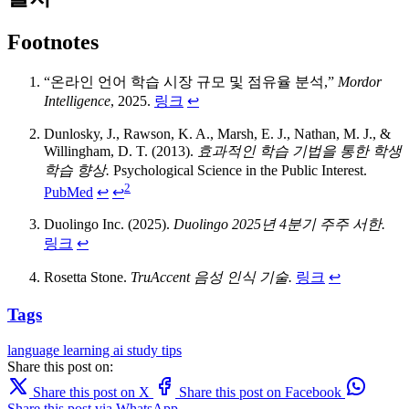
Footnotes
“온라인 언어 학습 시장 규모 및 점유율 분석,”
Mordor
Intelligence
, 2025.
링크
↩
Dunlosky, J., Rawson, K. A., Marsh, E. J., Nathan, M. J., &
Willingham, D. T. (2013).
효과적인 학습 기법을 통한 학생
학습 향상.
Psychological Science in the Public Interest.
2
PubMed
↩
↩
Duolingo Inc. (2025).
Duolingo 2025년 4분기 주주 서한.
링크
↩
Rosetta Stone.
TruAccent 음성 인식 기술.
링크
↩
Tags
language learning
ai
study tips
Share this post on:
Share this post on X
Share this post on Facebook
Share this post via WhatsApp