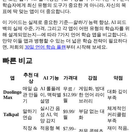
학습자에게 최신 유행의 도구가 중요한 게 아니라, 자신의 목
표에 딱 맞는 앱이 더 중요합니다.
이 가이드는 실제로 중요한 기준—
말하기
능력 향상, AI 피드
백의 실제 수준, 가격, 그리고 각 앱이 어떤 유형의 학습자를 위
해 설계되었는지—에 따라 7가지 언어 학습 앱을 비교합니다.
만약 이들 앱과 병행할 수 있는 더 넓은 학습 전략이 필요하다
면, 저희의
30일 언어 학습 플랜
부터 시작해 보세요.
빠른 비교
추천 대
앱
AI 기능
가격대
강점
약점
상
매일 습
AI 롤플레
게임화, 방대
무료 /
대화 깊이
Duolingo
관 만들
이, 맥락별
$12.99/
한 언어 라이
Max
부족
월
기
설명
브러리
실시간 음
체계적인
말하기
부담 없는 대
$9.99/
Talkpal
성 AI, 억
커리큘럼
월
연습
화
양 감지
부족
직장 &
적응형 복
재미 적음,
$7.99–
전문 콘텐츠,