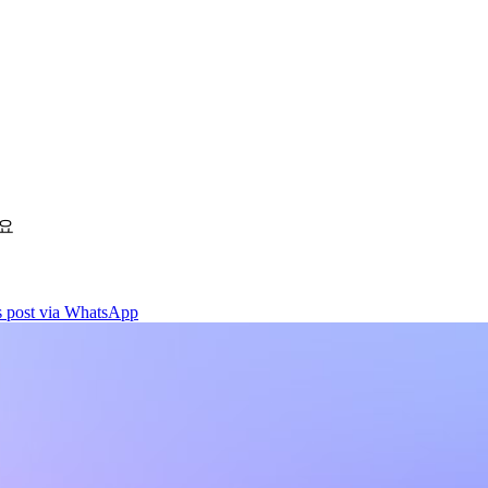
세요
is post via WhatsApp