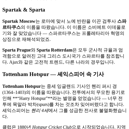
Spartak & Sparta
Spartak Moscow
는 로마에 맞서 노예 반란을 이끈 검투사
스파
르타쿠스
의 이름을 따왔습니다. 이 이름은 소비에트 이데올로
기와 잘 맞았습니다 — 스파르타쿠스는 프롤레타리아 혁명의
상징으로 재해석되었죠.
Sparta Prague
와
Sparta Rotterdam
은 모두 군사적 규율과 엄
격함으로 알려진 고대 그리스 도시국가 스파르타를 참조합니
다. Ajax와 같은 고전적 트렌드, 다른 나라의 경우입니다.
Tottenham Hotspur — 셰익스피어 속 기사
Tottenham Hotspur
는 중세 잉글랜드 기사인 헨리 퍼시 경
(1364–1403)의 이름을 따왔습니다. 전투에서의 무모한 용기로
인해 **“Harry Hotspur”**라는 별명을 얻었습니다 — 너무 전
투에 목말라 박차(spurs)를 차는 것조차 잊어버렸다고 합니다.
셰익스피어는
헨리 4세
에서 그를 성급한 전사로 불멸화했습니
다.
클럽은 1880년
Hotspur Cricket Club
으로 시작되었습니다. 지역