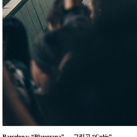
Barcelona: “Blaugrana” — 그리고 “Culés”