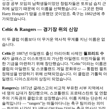
성경 공부 모임의 남학생들이었던 창립자들은 토트넘 습지 근
처에 살았기 때문에 이 이름을 선택했습니다 — 그곳은 한때
Harry Hotspur가 땅을 소유했던 곳이었죠. 축구는 1882년에 추
가되었습니다.
Celtic & Rangers — 경기장 위의 신앙
이 두 클럽 이름보다 더 무거운 역사적 무게를 지닌 이름은 없
습니다.
Celtic
은 1887년 아일랜드 출신 마리아회 사제인
월프리드 수
사
가 글래스고 이스트엔드의 가난한 아일랜드 이민자들을 위
한 기금을 마련하기 위해 창단했습니다. “Celtic”이라는 이름은
클럽의 아일랜드 및 스코틀랜드 게일 문화유산 — 통합된 켈트
정체성을 반영하기 위해 선택되었습니다. 이 클럽은 가톨릭 아
일랜드 디아스포라의 상징이 되었습니다.
Rangers
는 1872년 글래스고의 비교적 부유한 서부 지역에서
네 명의 십대가 창단했으며, 스코틀랜드 프로테스탄트 및 연합
주의 기득권의 클럽으로 성장했습니다. 이름 자체는 단순히 서
술적입니다 — “rangers”는 떠돌아다니는 축구 팀이라는 의미
— 하지만 시간이 지나면서 Old Firm 더비는 축구 역사상 가장