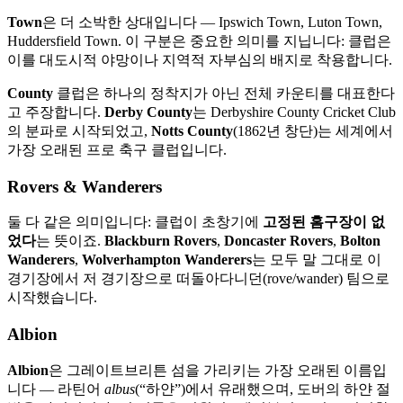
Town
은 더 소박한 상대입니다 — Ipswich Town, Luton Town,
Huddersfield Town. 이 구분은 중요한 의미를 지닙니다: 클럽은
이를 대도시적 야망이나 지역적 자부심의 배지로 착용합니다.
County
클럽은 하나의 정착지가 아닌 전체 카운티를 대표한다
고 주장합니다.
Derby County
는 Derbyshire County Cricket Club
의 분파로 시작되었고,
Notts County
(1862년 창단)는 세계에서
가장 오래된 프로 축구 클럽입니다.
Rovers & Wanderers
둘 다 같은 의미입니다: 클럽이 초창기에
고정된 홈구장이 없
었다
는 뜻이죠.
Blackburn Rovers
,
Doncaster Rovers
,
Bolton
Wanderers
,
Wolverhampton Wanderers
는 모두 말 그대로 이
경기장에서 저 경기장으로 떠돌아다니던(rove/wander) 팀으로
시작했습니다.
Albion
Albion
은 그레이트브리튼 섬을 가리키는 가장 오래된 이름입
니다 — 라틴어
albus
(“하얀”)에서 유래했으며, 도버의 하얀 절