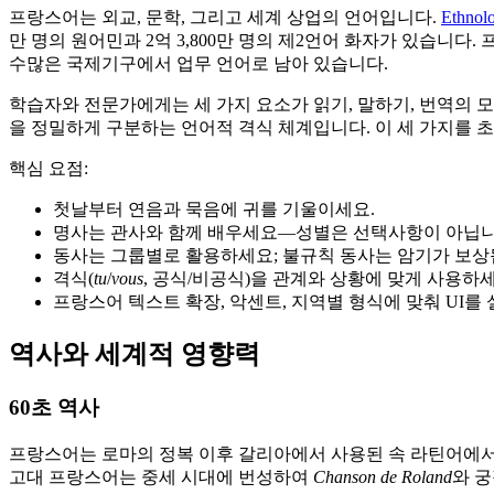
프랑스어는 외교, 문학, 그리고 세계 상업의 언어입니다.
Ethnol
만 명의 원어민과 2억 3,800만 명의 제2언어 화자가 있습니다
수많은 국제기구에서 업무 언어로 남아 있습니다.
학습자와 전문가에게는 세 가지 요소가 읽기, 말하기, 번역의 모
을 정밀하게 구분하는 언어적 격식 체계입니다. 이 세 가지를 
핵심 요점:
첫날부터 연음과 묵음에 귀를 기울이세요.
명사는 관사와 함께 배우세요—성별은 선택사항이 아닙니
동사는 그룹별로 활용하세요; 불규칙 동사는 암기가 보상
격식(
tu
/
vous
, 공식/비공식)을 관계와 상황에 맞게 사용하세
프랑스어 텍스트 확장, 악센트, 지역별 형식에 맞춰 UI를
역사와 세계적 영향력
60초 역사
프랑스어는 로마의 정복 이후 갈리아에서 사용된 속 라틴어에서
고대 프랑스어는 중세 시대에 번성하여
Chanson de Roland
와 