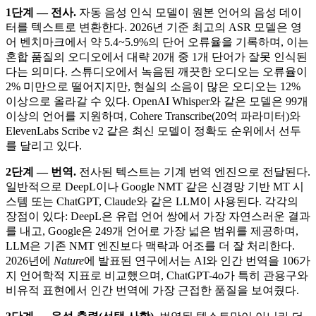
1단계 — 전사.
자동 음성 인식 모델이 원본 언어의 음성 데이
터를 텍스트로 변환한다. 2026년 기준 최고의 ASR 모델은 영
어 벤치마크에서 약 5.4~5.9%의 단어 오류율을 기록하며, 이는
혼합 품질의 오디오에서 대략 20개 중 1개 단어가 잘못 인식된
다는 의미다. 스튜디오에서 녹음된 깨끗한 오디오는 오류율이
2% 미만으로 떨어지지만, 현실의 소음이 많은 오디오는 12%
이상으로 올라갈 수 있다. OpenAI Whisper와 같은 모델은 99개
이상의 언어를 지원하며, Cohere Transcribe(20억 파라미터)와
ElevenLabs Scribe v2 같은 최신 모델이 정확도 순위에서 선두
를 달리고 있다.
2단계 — 번역.
전사된 텍스트는 기계 번역 엔진으로 전달된다.
일반적으로 DeepL이나 Google NMT 같은 신경망 기반 MT 시
스템 또는 ChatGPT, Claude와 같은 LLM이 사용된다. 각각의
장점이 있다: DeepL은 유럽 언어 쌍에서 가장 자연스러운 결과
를 내고, Google은 249개 언어로 가장 넓은 범위를 제공하며,
LLM은 기존 NMT 엔진보다 맥락과 어조를 더 잘 처리한다.
2026년에
Nature
에 발표된 연구에서는 AI와 인간 번역을 106가
지 언어학적 지표로 비교했으며, ChatGPT-4o가 특히 관용구와
비유적 표현에서 인간 번역에 가장 근접한 품질을 보여줬다.