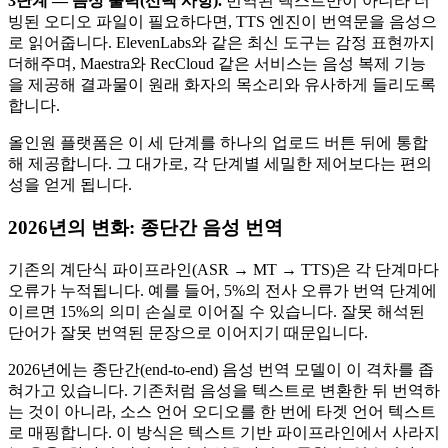
3단계 — 음성 출력(선택 사항).
번역된 텍스트만이 아니라 더
빙된 오디오 파일이 필요하다면, TTS 엔진이 번역문을 음성으
로 읽어줍니다. ElevenLabs와 같은 최신 도구는 감정 표현까지
더해주며, Maestra와 RecCloud 같은 서비스는 음성 복제 기능
을 제공해 결과물이 원래 화자의 목소리와 유사하게 들리도록
합니다.
올인원 플랫폼은 이 세 단계를 하나의 업로드 버튼 뒤에 통합
해 제공합니다. 그 대가로, 각 단계별 세밀한 제어보다는 편의
성을 얻게 됩니다.
2026년의 변화: 종단간 음성 번역
기존의 계단식 파이프라인(ASR → MT → TTS)은 각 단계마다
오류가 누적됩니다. 예를 들어, 5%의 전사 오류가 번역 단계에
이르면 15%의 의미 손실로 이어질 수 있습니다. 잘못 해석된
단어가 잘못 번역된 문장으로 이어지기 때문입니다.
2026년에는 종단간(end-to-end) 음성 번역 모델이 이 격차를 좁
혀가고 있습니다. 기존처럼 음성을 텍스트로 변환한 뒤 번역하
는 것이 아니라, 소스 언어 오디오를 한 번에 타겟 언어 텍스트
로 매핑합니다. 이 방식은 텍스트 기반 파이프라인에서 사라지