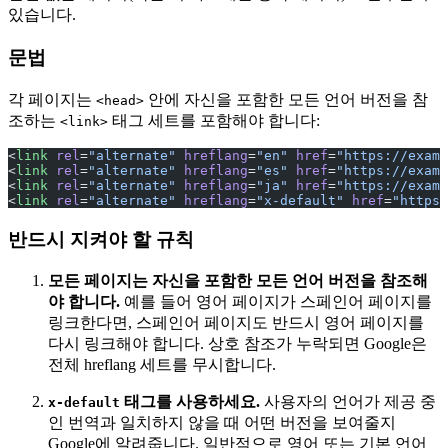
있습니다.
문법
각 페이지는
안에 자신을 포함한 모든 언어 버전을 참
<head>
조하는
태그 세트를 포함해야 합니다:
<link>
<
link
 rel
=
"alternate"
 hreflang
=
"en"
 href
=
"https://examp
<
link
 rel
=
"alternate"
 hreflang
=
"es"
 href
=
"https://examp
<
link
 rel
=
"alternate"
 hreflang
=
"ja"
 href
=
"https://examp
<
link
 rel
=
"alternate"
 hreflang
=
"x-default"
 href
=
"https:
반드시 지켜야 할 규칙
모든 페이지는 자신을 포함한 모든 언어 버전을 참조해
야 합니다.
예를 들어 영어 페이지가 스페인어 페이지를
링크한다면, 스페인어 페이지도 반드시 영어 페이지를
다시 링크해야 합니다. 상호 참조가 누락되면 Google은
전체 hreflang 세트를 무시합니다.
태그를 사용하세요.
사용자의 언어가 제공 중
x-default
인 번역과 일치하지 않을 때 어떤 버전을 보여줄지
Google에 알려줍니다. 일반적으로 영어 또는 기본 언어