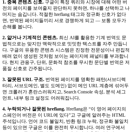
1. 중복 콘텐츠 신호.
구글이 특정 쿼리와 시장에 대해 어떤 버
전의 페이지를 보여줄지 판단하지 못하면, 하나를 선택하고 나
머지는 숨깁니다. 적절한 hreflang 태그와 정규화 신호가 없다
면, 번역된 페이지들끼리 서로 경쟁하게 되고 — 보통 모두가
손해를 봅니다.
2. 얇거나 기계적인 콘텐츠.
최신 AI를 활용한 기계 번역도 문
법적으로는 맞지만 맥락적으로 밋밋한 텍스트를 자주 만듭니
다. 구글의 유용한 콘텐츠 시스템은 진정한 전문성이나 편집적
배려 없이 생성된 것처럼 보이는 페이지에 패널티를 부과합니
다. 현지 관용구, 단위, 문화적 참조를 무시한 문단별 번역은 저
품질 신호로 간주됩니다.
3. 잘못된 URL 구조.
번역된 페이지를 명확한 패턴(서브디렉
터리, 서브도메인, 별도 도메인) 없이 메인 URL 계층에 섞어두
면 크롤러가 혼란스러워지고, Search Console 속성, 분석 세그
먼트, 내부 링크 설정도 어려워집니다.
4. 누락되거나 잘못된 hreflang.
Hreflang은 “이 영어 페이지의
스페인어 버전은 이 URL에 있다”고 구글에 알려주는 HTML
주석입니다. 언어 코드 불일치, 반환 링크 누락, 정규화 불일치
등이 있으면 구글은 이를 완전히 무시합니다. 여러 연구에서