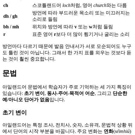
ch
스코틀랜드어
loch
처럼, 영어
church
와는 다름
방언에 따라 부드러운 목소리 또는 미끄러지는
dh / gh
소리로 들림
bh / mh
위치와 방언에 따라
v
또는
w
처럼 들림
r
표준 영어
r
보다 더 많이 튕기거나 굴리는 소리
방언마다 다르기 때문에 발음 안내서가 서로 모순되어도 누구
도 틀린 것이 아닙니다. 그래서 한 가지 표를 외우는 것보다 듣
는 것이 훨씬 중요합니다.
문법
아일랜드어 문법에서 학습자가 주로 기억하는 세 가지 특징이
있습니다:
초기 변이
,
동사-주어-목적어 어순
, 그리고
단순한
예/아니오 단어가 없음
입니다.
초기 변이
아일랜드어는 특정 조사, 전치사, 숫자, 소유격, 문법적 상황 뒤
에서 단어의 시작 부분을 바꿉니다. 주요 변화는
연화
(
séimhiú
)