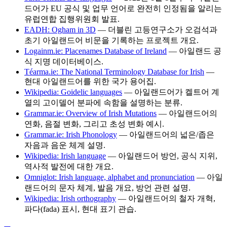
드어가 EU 공식 및 업무 언어로 완전히 인정됨을 알리는
유럽연합 집행위원회 발표.
EADH: Ogham in 3D
— 더블린 고등연구소가 오검석과
초기 아일랜드어 비문을 기록하는 프로젝트 개요.
Logainm.ie: Placenames Database of Ireland
— 아일랜드 공
식 지명 데이터베이스.
Téarma.ie: The National Terminology Database for Irish
—
현대 아일랜드어를 위한 국가 용어집.
Wikipedia: Goidelic languages
— 아일랜드어가 켈트어 계
열의 고이델어 분파에 속함을 설명하는 분류.
Grammar.ie: Overview of Irish Mutations
— 아일랜드어의
연화, 음절 변화, 그리고 초성 변화 예시.
Grammar.ie: Irish Phonology
— 아일랜드어의 넓은/좁은
자음과 음운 체계 설명.
Wikipedia: Irish language
— 아일랜드어 방언, 공식 지위,
역사적 발전에 대한 개요.
Omniglot: Irish language, alphabet and pronunciation
— 아일
랜드어의 문자 체계, 발음 개요, 방언 관련 설명.
Wikipedia: Irish orthography
— 아일랜드어의 철자 개혁,
파다(fada) 표시, 현대 표기 관습.