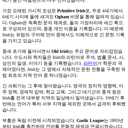
세기 동안 아일랜드의 다수 언어였습니다.
가장 오래된 가시적 조상은
Primitive Irish
로, 주로 4세기에서
6세기 사이에 돌에 새겨진
Ogham
비문을 통해 알려져 있습니
다. Ogham은 독특한 문자 체계로, 돌의 가장자리에 새긴 획으
로 구성되어 있으며, 종종 개인 이름을 기록합니다. 이 때문에
Irish는 유럽의 구어체 언어 중에서도 이례적으로 긴 문헌 기록
을 가지고 있습니다.
중세 초기에 들어서면서
Old Irish
는 주요 문어로 자리잡았습
니다. 수도사와 학자들은 Irish와 라틴어로 주석, 법률 문서, 시,
성인의 일생, 이야기 등을 기록했습니다.
라틴어
가 학문의 국
제어였다면, Irish는 그 옆에서 자체적인 문헌 전통을 구축한 유
럽 최초의 지역 언어 중 하나였습니다.
긴 쇠퇴기는 그 후에 찾아왔습니다. 영국의 정치적 영향력, 이
주 정책, 경제적 압박, 학교 교육, 그리고 대기근의 충격 등은
Irish를 전국 대부분 지역의 일상에서 밀어냈습니다. 19세기 후
반에는 언어가 특히 서부 지역을 제외한 곳에서 급격히 후퇴했
습니다.
부흥은 독립 이전에 시작되었습니다.
Gaelic League
는 1893년
부터 Irish를 촉진하며 언어를 문화적 재생과 연결시켰습니다.