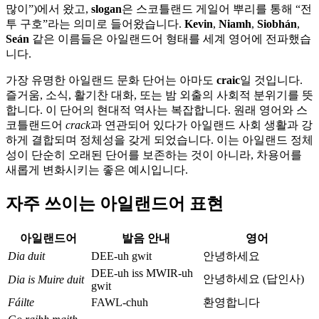
많이”)에서 왔고,
slogan
은 스코틀랜드 게일어 뿌리를 통해 “전
투 구호”라는 의미로 들어왔습니다.
Kevin
,
Niamh
,
Siobhán
,
Seán
같은 이름들은 아일랜드어 형태를 세계 영어에 전파했습
니다.
가장 유명한 아일랜드 문화 단어는 아마도
craic
일 것입니다.
즐거움, 소식, 활기찬 대화, 또는 밤 외출의 사회적 분위기를 뜻
합니다. 이 단어의 현대적 역사는 복잡합니다. 원래 영어와 스
코틀랜드어
crack
과 연관되어 있다가 아일랜드 사회 생활과 강
하게 결합되며 정체성을 갖게 되었습니다. 이는 아일랜드 정체
성이 단순히 오래된 단어를 보존하는 것이 아니라, 차용어를
새롭게 변화시키는 좋은 예시입니다.
자주 쓰이는 아일랜드어 표현
아일랜드어
발음 안내
영어
Dia duit
DEE-uh gwit
안녕하세요
DEE-uh iss MWIR-uh
안녕하세요 (답인사)
Dia is Muire duit
gwit
Fáilte
FAWL-chuh
환영합니다