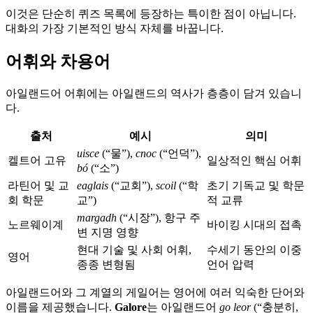
이것은 단순히 퀴즈 목록에 등장하는 특이한 점이 아닙니다.
대화의 가장 기본적인 방식 자체를 바꿉니다.
어휘와 차용어
아일랜드어 어휘에는 아일랜드의 역사가 층층이 담겨 있습니
다.
출처
예시
의미
uisce
(“물”),
cnoc
(“언덕”),
켈트어 고유
일상적인 핵심 어휘
bó
(“소”)
라틴어 및 교
eaglais
(“교회”),
scoil
(“학
초기 기독교 및 학문
회 학문
교”)
적 교류
margadh
(“시장”), 항구 주
노르웨이계
바이킹 시대의 접촉
변 지명 영향
현대 기술 및 사회 어휘,
수세기 동안의 이중
영어
종종 변형됨
언어 압력
아일랜드어와 그 계열의 게일어는 영어에 여러 익숙한 단어와
이름을 제공했습니다.
Galore
는 아일랜드어
go leor
(“충분히,