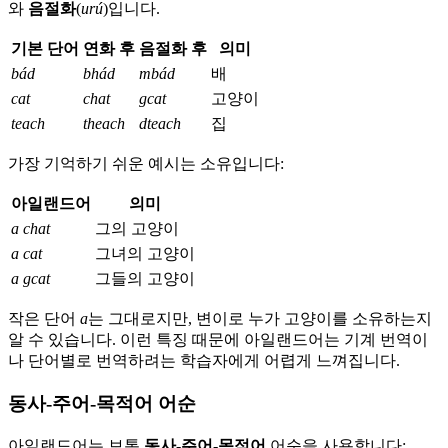
와
음절화
(
urú
)입니다.
기본 단어
연화 후
음절화 후
의미
bád
bhád
mbád
배
cat
chat
gcat
고양이
teach
theach
dteach
집
가장 기억하기 쉬운 예시는 소유입니다:
아일랜드어
의미
a chat
그의 고양이
a cat
그녀의 고양이
a gcat
그들의 고양이
작은 단어
a
는 그대로지만, 변이로 누가 고양이를 소유하는지
알 수 있습니다. 이런 특징 때문에 아일랜드어는 기계 번역이
나 단어별로 번역하려는 학습자에게 어렵게 느껴집니다.
동사-주어-목적어 어순
아일랜드어는 보통
동사-주어-목적어
어순을 사용합니다: