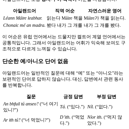
아일랜드어
직역 어순
자연스러운 영어
Léann Máire leabhar.
읽는다 Máire 책을
Máire가 책을 읽는다.
Chonaic mé an madra.
봤다 내가 그 개를
내가 그 개를 봤다.
이 어순은 유럽 언어에서는 드물지만 켈트어 계열 언어에서는
공통적입니다. 그래서 아일랜드어는 어휘가 익숙해 보여도 구
조적으로 다르게 느껴질 수 있습니다.
단순한 예/아니오 단어 없음
아일랜드어는 일반적인 질문에 대해 “예” 또는 “아니오”라는
보편적인 단어로 답하지 않습니다. 대신, 답변에서 관련 동사
를 반복합니다.
질문
긍정 답변
부정 답변
An bhfuil tú anseo?
(“너 여기
Tá.
(“있다.”)
Níl.
(“없다.”)
있니?”)
D’ith.
(“먹었
Níor ith.
(“먹지 않
Ar ith tú?
(“너 먹었니?”)
다.”)
았다.”)