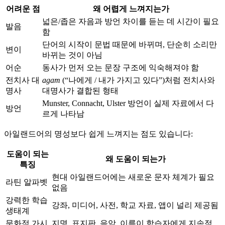
어려운 점
왜 어렵게 느껴지는가
넓은/좁은 자음과 방언 차이를 듣는 데 시간이 필요
발음
함
단어의 시작이 문법 때문에 바뀌며, 단순히 소리만
변이
바뀌는 것이 아님
어순
동사가 먼저 오는 문장 구조에 익숙해져야 함
전치사 대
agam
(“나에게 / 내가 가지고 있다”)처럼 전치사와
명사
대명사가 결합된 형태
Munster, Connacht, Ulster 방언이 실제 자료에서 다
방언
르게 나타남
아일랜드어의 명성보다 쉽게 느껴지는 점도 있습니다:
도움이 되는
왜 도움이 되는가
특징
현대 아일랜드어에는 새로운 문자 체계가 필요
라틴 알파벳
없음
강력한 학습
강좌, 미디어, 사전, 학교 자료, 앱이 널리 제공됨
생태계
문화적 가시
지명, 표지판, 음악, 이름이 학습자에게 지속적