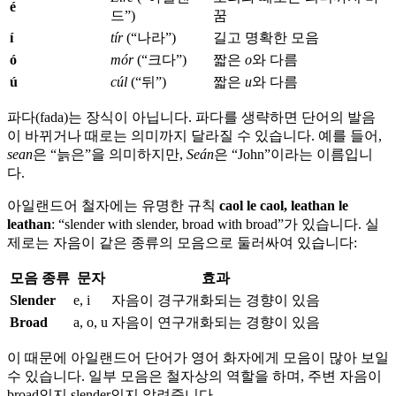
é
드”)
꿈
í
tír
(“나라”)
길고 명확한 모음
ó
mór
(“크다”)
짧은
o
와 다름
ú
cúl
(“뒤”)
짧은
u
와 다름
파다(fada)는 장식이 아닙니다. 파다를 생략하면 단어의 발음
이 바뀌거나 때로는 의미까지 달라질 수 있습니다. 예를 들어,
sean
은 “늙은”을 의미하지만,
Seán
은 “John”이라는 이름입니
다.
아일랜드어 철자에는 유명한 규칙
caol le caol, leathan le
leathan
: “slender with slender, broad with broad”가 있습니다. 실
제로는 자음이 같은 종류의 모음으로 둘러싸여 있습니다:
모음 종류
문자
효과
Slender
e, i
자음이 경구개화되는 경향이 있음
Broad
a, o, u
자음이 연구개화되는 경향이 있음
이 때문에 아일랜드어 단어가 영어 화자에게 모음이 많아 보일
수 있습니다. 일부 모음은 철자상의 역할을 하며, 주변 자음이
broad인지 slender인지 알려줍니다.