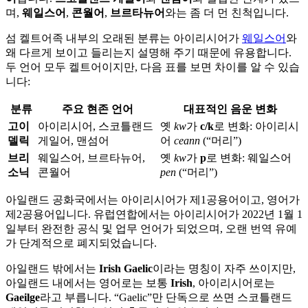
며,
웨일스어
,
콘월어
,
브르타뉴어
와는 좀 더 먼 친척입니다.
섬 켈트어족 내부의 오래된 분류는 아이리시어가
웨일스어
와
왜 다르게 보이고 들리는지 설명해 주기 때문에 유용합니다.
두 언어 모두 켈트어이지만, 다음 표를 보면 차이를 알 수 있습
니다:
분류
주요 현존 언어
대표적인 음운 변화
고이
아이리시어, 스코틀랜드
옛
kw
가
c/k
로 변화: 아이리시
델릭
게일어, 맨섬어
어
ceann
(“머리”)
브리
웨일스어, 브르타뉴어,
옛
kw
가
p
로 변화: 웨일스어
소닉
콘월어
pen
(“머리”)
아일랜드 공화국에서는 아이리시어가 제1공용어이고, 영어가
제2공용어입니다. 유럽연합에서는 아이리시어가 2022년 1월 1
일부터 완전한 공식 및 업무 언어가 되었으며, 오랜 번역 유예
가 단계적으로 폐지되었습니다.
아일랜드 밖에서는
Irish Gaelic
이라는 명칭이 자주 쓰이지만,
아일랜드 내에서는 영어로는 보통
Irish
, 아이리시어로는
Gaeilge
라고 부릅니다. “Gaelic”만 단독으로 쓰면 스코틀랜드