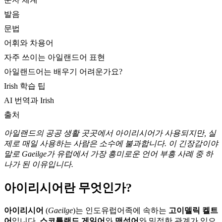
발음
문법
어휘와 차용어
자주 쓰이는 아일랜드어 표현
아일랜드어는 배우기 어려운가요?
Irish 학습 팁
AI 번역과 Irish
출처
아일랜드의 공공 생활 곳곳에서 아이리시어가 사용되지만, 실
제로 매일 사용하는 사람은 소수에 불과합니다. 이 긴장감이야
말로 Gaeilge가 유럽에서 가장 흥미로운 언어 부흥 사례 중 하
나가 된 이유입니다.
아이리시어란 무엇인가?
아이리시어
(
Gaeilge
)는 인도유럽어족에 속하는
고이델릭 켈트
어
입니다.
스코틀랜드 게일어
와
맨섬어
와 밀접한 관계가 있으