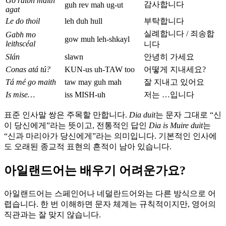
Go raibh maith
감사합니다
guh rev mah ug-ut
agat
Le do thoil
leh duh hull
부탁합니다
실례합니다 / 죄송합
Gabh mo
gow muh leh-shkayl
leithscéal
니다
Slán
slawn
안녕히 가세요
Conas atá tú?
KUN-us uh-TAW too
어떻게 지내세요?
Tá mé go maith
taw may guh mah
잘 지내고 있어요
Is mise…
iss MISH-uh
저는 …입니다
표준 인사말 쌍은 주목할 만합니다.
Dia duit
는 문자 그대로 “신
이 당신에게”라는 뜻이고, 전통적인 답인
Dia is Muire duit
는
“신과 마리아가 당신에게”라는 의미입니다. 기본적인 인사에
도 오래된 종교적 표현의 흔적이 남아 있습니다.
아일랜드어는 배우기 어려운가요?
아일랜드어는 스페인어나 네덜란드어와는 다른 방식으로 어
렵습니다. 한 번 이해하면 문자 체계는 규칙적이지만, 영어의
직관과는 잘 맞지 않습니다.