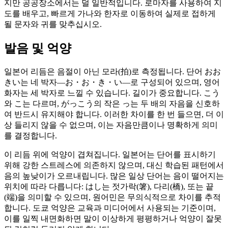
지만 공공장소에서는 덜 일반적입니다. 로마자를 사용하여 지
도를 배우고, 빠르게 가나와 한자로 이동하여 실제로 접하게
될 문자와 귀를 맞추십시오.
발음 및 억양
일본어 리듬은 음절이 아닌 모라(拍)로 측정됩니다. 단어 おお
きい는 네 박자—お・お・き・い—로 구성되어 있으며, 영어
화자는 세 박자로 느낄 수 있습니다. 길이가 중요합니다. こう
와 こ는 다르며, がっこう의 작은 っ는 두 배의 자음을 신호하
여 반드시 유지해야 합니다. 이러한 차이를 한 번 들으면, 더 이
상 들리지 않을 수 없으며, 이는 자음만큼이나 명확하게 의미
를 결정합니다.
이 리듬 위에 억양이 겹쳐집니다. 일본어는 단어를 표시하기
위해 강한 스트레스에 의존하지 않으며, 대신 학습된 패턴에서
음의 높낮이가 오르내립니다. 많은 일상 단어는 음이 떨어지는
위치에 따라 다릅니다: はし는 젓가락(箸), 다리(橋), 또는 끝
(端)을 의미할 수 있으며, 원어민은 무의식적으로 차이를 추적
합니다. 도쿄 억양은 교육과 미디어에서 사용되는 기준이며,
이를 일찍 내면화하면 말이 이상하게 평평하거나 억양이 잘못