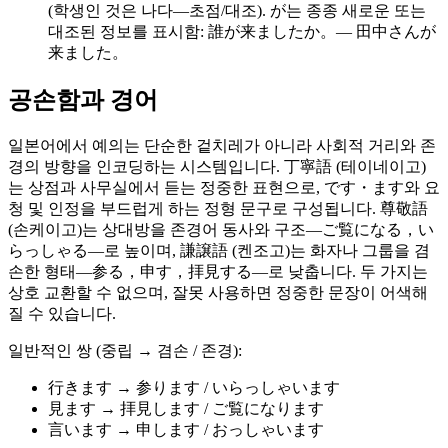
(학생인 것은 나다—초점/대조). が는 종종 새로운 또는
대조된 정보를 표시함: 誰が来ましたか。— 田中さんが
来ました。
공손함과 경어
일본어에서 예의는 단순한 겉치레가 아니라 사회적 거리와 존
경의 방향을 인코딩하는 시스템입니다. 丁寧語 (테이네이고)
는 상점과 사무실에서 듣는 정중한 표현으로, です・ます와 요
청 및 인정을 부드럽게 하는 정형 문구로 구성됩니다. 尊敬語
(손케이고)는 상대방을 존경어 동사와 구조—ご覧になる，い
らっしゃる—로 높이며, 謙譲語 (켄조고)는 화자나 그룹을 겸
손한 형태—参る，申す，拝見する—로 낮춥니다. 두 가지는
상호 교환할 수 없으며, 잘못 사용하면 정중한 문장이 어색해
질 수 있습니다.
일반적인 쌍 (중립 → 겸손 / 존경):
行きます → 参ります / いらっしゃいます
見ます → 拝見します / ご覧になります
言います → 申します / おっしゃいます