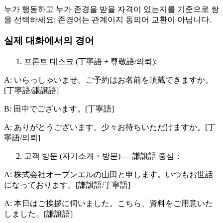
누가 행동하고 누가 존경을 받을 자격이 있는지를 기준으로 쌍
을 선택하세요; 존경어는 관계이지 동의어 교환이 아닙니다.
실제 대화에서의 경어
프론트 데스크 (丁寧語 + 尊敬語/의뢰):
A: いらっしゃいませ。ご予約はお名前を頂戴できますか。
[丁寧語/謙譲語]
B: 田中でございます。[丁寧語]
A: ありがとうございます。少々お待ちいただけますか。[丁
寧語/의뢰]
고객 방문 (자기소개・방문) — 謙譲語 중심：
A: 株式会社オープンエルの山田と申します。いつもお世話
になっております。[謙譲語/丁寧語]
A: 本日はご挨拶に伺いました。こちら、資料をご用意いた
しました。[謙譲語]