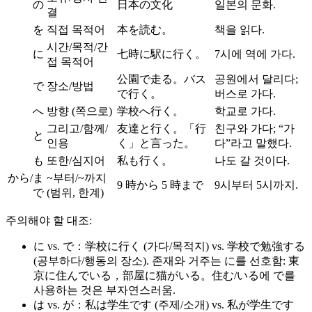
の
日本の文化
일본의 문화.
결
を
직접 목적어
本を読む。
책을 읽다.
시간/목적/간
に
七時に駅に行く。
7시에 역에 가다.
접 목적어
公園で走る。バス
공원에서 달리다;
で
장소/방법
で行く。
버스로 가다.
へ
방향 (쪽으로)
学校へ行く。
학교로 가다.
그리고/함께/
友達と行く。「行
친구와 가다; “가
と
인용
く」と言った。
다”라고 말했다.
も
또한/심지어
私も行く。
나도 갈 것이다.
から/ま
~부터/~까지
9 時から 5 時まで
9시부터 5시까지.
で
(범위, 한계)
주의해야 할 대조:
に vs. で：学校に行く (가다/목적지) vs. 学校で勉強する
(공부하다/행동의 장소). 존재와 거주는 に를 선호함: 東
京に住んでいる，部屋に猫がいる。住む/いる에 で를
사용하는 것은 부자연스러움.
は vs. が：私は学生です (주제/소개) vs. 私が学生です