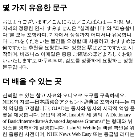
몇 가지 유용한 문구
おはようございます／こんにちは／こんばんは — 아침, 낮,
저녁의 정중한 인사. すみません은 “실례합니다”와 “죄송합니
다”를 모두 포함하며, 기차에서 상점까지 어디서나 유용합니
다. これをください는 물건을 요청할 때 사용하고, おすすめは
何ですか는 추천을 요청합니다. 방향은 駅はどこですか로 시
작하며, 비즈니스 이메일은 종종 ご確認のほどよろしくお願
いいたします로 마무리되며, 검토를 정중하게 요청하는 정형
문구입니다.
더 배울 수 있는 곳
신뢰할 수 있는 참고 자료와 오디오로 도구를 구축하세요.
NHK의 자료—日本語発音アクセント辞典을 포함하여—는 피
치 억양을 고정합니다; OJAD는 동사와 명사의 시각적 억양 플
롯을 제공합니다. 문법의 경우, Imabi와 세 권의 “A Dictionary
of Basic/Intermediate/Advanced Japanese Grammar”는 형태와 뉘
앙스를 명확하게 설명합니다. Jisho와 Weblio는 빠른 확인을 위
한 훌륭한 사전이며, NHK News Web Easy 또는 등급별 리더는