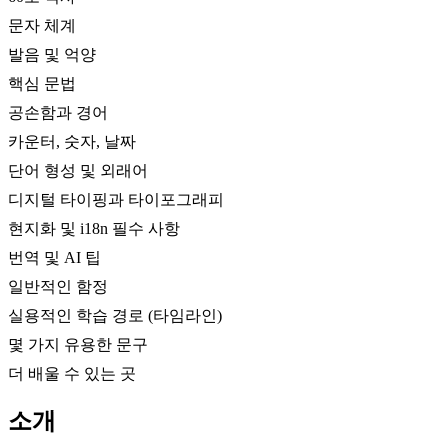
문자 체계
발음 및 억양
핵심 문법
공손함과 경어
카운터, 숫자, 날짜
단어 형성 및 외래어
디지털 타이핑과 타이포그래피
현지화 및 i18n 필수 사항
번역 및 AI 팁
일반적인 함정
실용적인 학습 경로 (타임라인)
몇 가지 유용한 문구
더 배울 수 있는 곳
소개