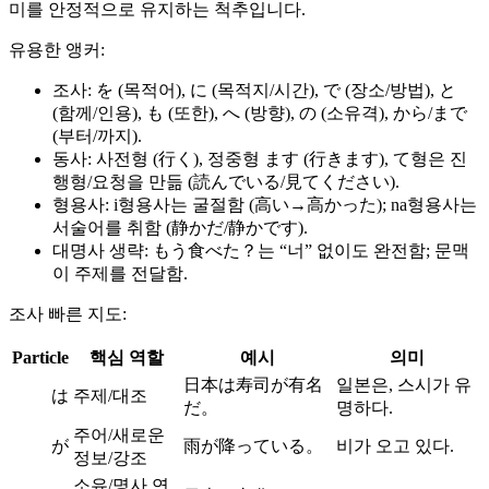
미를 안정적으로 유지하는 척추입니다.
유용한 앵커:
조사: を (목적어), に (목적지/시간), で (장소/방법), と
(함께/인용), も (또한), へ (방향), の (소유격), から/まで
(부터/까지).
동사: 사전형 (行く), 정중형 ます (行きます), て형은 진
행형/요청을 만듦 (読んでいる/見てください).
형용사: i형용사는 굴절함 (高い→高かった); na형용사는
서술어를 취함 (静かだ/静かです).
대명사 생략: もう食べた？는 “너” 없이도 완전함; 문맥
이 주제를 전달함.
조사 빠른 지도:
Particle
핵심 역할
예시
의미
日本は寿司が有名
일본은, 스시가 유
は
주제/대조
だ。
명하다.
주어/새로운
が
雨が降っている。
비가 오고 있다.
정보/강조
소유/명사 연