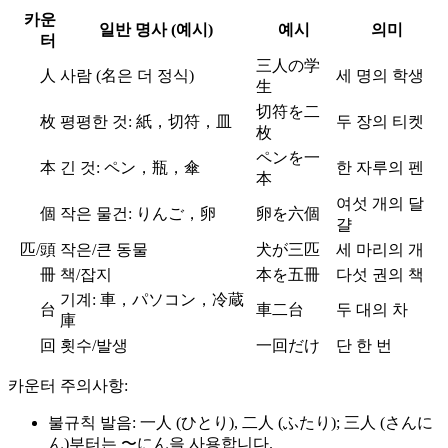
카운
일반 명사 (예시)
예시
의미
터
三人の学
人
사람 (名은 더 정식)
세 명의 학생
生
切符を二
枚
평평한 것: 紙，切符，皿
두 장의 티켓
枚
ペンを一
本
긴 것: ペン，瓶，傘
한 자루의 펜
本
여섯 개의 달
個
작은 물건: りんご，卵
卵を六個
걀
匹/頭
작은/큰 동물
犬が三匹
세 마리의 개
冊
책/잡지
本を五冊
다섯 권의 책
기계: 車，パソコン，冷蔵
台
車二台
두 대의 차
庫
回
횟수/발생
一回だけ
단 한 번
카운터 주의사항:
불규칙 발음: 一人 (ひとり), 二人 (ふたり); 三人 (さんに
ん)부터는 〜にん을 사용합니다.