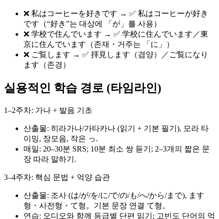
❌ 私はコーヒーを好きです → ✅ 私はコーヒーが好き
です（“好き”는 대상에 「が」를 사용）
❌ 学校で住んでいます → ✅ 学校に住んでいます／東
京に住んでいます（존재・거주는 「に」）
❌ ご覧します → ✅ 拝見します（겸양）／ご覧になり
ます（존경）
실용적인 학습 경로 (타임라인)
1–2주차: 가나 + 발음 기초
산출물: 히라가나/가타카나 (읽기 + 기본 필기), 모라 타
이밍, 장모음, 작은 っ.
매일: 20–30분 SRS; 10분 최소 쌍 듣기; 2–3개의 짧은 문
장 따라 말하기.
3–4주차: 핵심 문법 + 억양 습관
산출물: 조사 (は/が/を/に/で/の/も/へ/から/まで), ます
형・사전형・て형。기본 문장 연결 て형。
연습: 오디오와 함께 등급별 단편 읽기; 고빈도 단어의 억