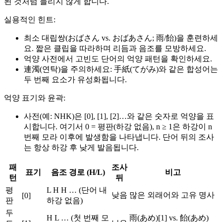
된 것처럼 들리지 않게 합니다.
실용적인 힌트:
최소 대립쌍(おばさん vs. おばあさん; 雨/飴)을 훈련하세
요. 짧은 클립을 따라하며 리듬과 음조를 모방하세요.
억양 사전에서 고빈도 단어의 억양 패턴을 확인하세요.
連濁(연탁)을 주의하세요: 手紙(てがみ)와 같은 합성어는
두 번째 요소가 유성화됩니다.
억양 표기와 윤곽:
사전(예: NHK)은 [0], [1], [2]…와 같은 숫자로 억양을 표
시합니다. 여기서 0 = 평판(하강 없음), n ≥ 1은 하강이 n
번째 모라 이후에 발생함을 나타냅니다. 단어 뒤의 조사
는 항상 하강 후 낮게 발음됩니다.
패
조사
표기
음조 경로 (H/L)
비고
턴
뒤
평
L H H … (단어 내
낮음
많은 외래어와 고유 명사
[0]
판
하강 없음)
두
H L … (첫 번째 모
雨(あめ)[1] vs. 飴(あめ)