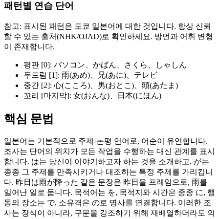
패턴별 연습 단어
참고: 표시된 패턴은 도쿄 일본어에 대한 것입니다. 항상 신뢰
할 수 있는 출처(NHK/OJAD)로 확인하세요. 방언과 어휘 변형
이 존재합니다.
평판 [0]: パソコン、かばん、さくら、しゃしん
두드림 [1]: 雨(あめ)、兄(あに)、テレビ
중간 [2]: 心(こころ)、男(おとこ)、頭(あたま)
꼬리 [마지막]: 女(おんな)、日本(にほん)
핵심 문법
일본어는 기본적으로 주제-논평 언어로, 어순이 유연합니다.
조사는 단어의 위치가 모든 작업을 수행하는 대신 관계를 표시
합니다. は는 당신이 이야기하고자 하는 것을 소개하고, が는
종종 그 주제를 만족시키거나 대조하는 특정 주제를 가리킵니
다. 昨日は雨が降った 같은 문장은 昨日을 프레임으로, 雨를
일어난 일로 둡니다. 목적어는 を, 목적지와 시간은 종종 に, 행
동의 장소는 で, 소유격은 の로 명사를 연결합니다. 이러한 조
사는 장식이 아니라, 구문을 강조하기 위해 재배열하더라도 의