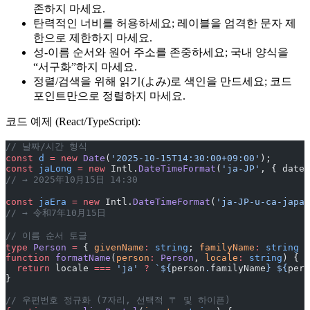
존하지 마세요.
탄력적인 너비를 허용하세요; 레이블을 엄격한 문자 제
한으로 제한하지 마세요.
성-이름 순서와 원어 주소를 존중하세요; 국내 양식을
“서구화”하지 마세요.
정렬/검색을 위해 읽기(よみ)로 색인을 만드세요; 코드
포인트만으로 정렬하지 마세요.
코드 예제 (React/TypeScript):
// 날짜/시간 형식
const
 d
 =
 new
 Date
(
'2025-10-15T14:30:00+09:00'
);
const
 jaLong
 =
 new
 Intl.
DateTimeFormat
(
'ja-JP'
, { dateS
// → 2025年10月15日 14:30
const
 jaEra
 =
 new
 Intl.
DateTimeFormat
(
'ja-JP-u-ca-japan
// → 令和7年10月15日
// 이름 순서 토글
type
 Person
 =
 { 
givenName
:
 string
; 
familyName
:
 string
 }
function
 formatName
(
person
:
 Person
, 
locale
:
 string
) {
  return
 locale 
===
 'ja'
 ?
 `${
person
.
familyName
} ${
pers
}
// 우편번호 정규화 (7자리, 선택적 〒 및 하이픈)