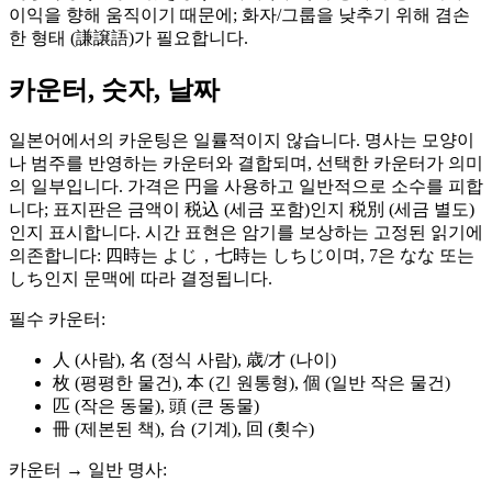
이익을 향해 움직이기 때문에; 화자/그룹을 낮추기 위해 겸손
한 형태 (謙譲語)가 필요합니다.
카운터, 숫자, 날짜
일본어에서의 카운팅은 일률적이지 않습니다. 명사는 모양이
나 범주를 반영하는 카운터와 결합되며, 선택한 카운터가 의미
의 일부입니다. 가격은 円을 사용하고 일반적으로 소수를 피합
니다; 표지판은 금액이 税込 (세금 포함)인지 税別 (세금 별도)
인지 표시합니다. 시간 표현은 암기를 보상하는 고정된 읽기에
의존합니다: 四時는 よじ，七時는 しちじ이며, 7은 なな 또는
しち인지 문맥에 따라 결정됩니다.
필수 카운터:
人 (사람), 名 (정식 사람), 歳/才 (나이)
枚 (평평한 물건), 本 (긴 원통형), 個 (일반 작은 물건)
匹 (작은 동물), 頭 (큰 동물)
冊 (제본된 책), 台 (기계), 回 (횟수)
카운터 → 일반 명사: