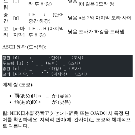
드
[1]
낮음
라 후 하강)
[0] 같은 2모라 쌍
림
중
L H … ↓ … (단어
낮음
n은 2와 마지막 모라 사이
[n]
간
중간 하강)
꼬
[n=마
L H … H (마지막
낮음
조사가 하강을 드러냄
리
지막]
후 하강)
ASCII 윤곽 (도식적):
평판 [0]    : _ ¯ ¯ (단어)  _ (조사)
두드림 [1] : ¯ _ _ (단어)  _ (조사)
중간 [n]  : _ ¯ ¯ _ (하강) _ (조사)
꼬리 [마지막] : _ ¯ ¯ (마지막) _ (조사)
예제 쌍 (도쿄):
雨(あめ)[1] ≈ ¯ _ | が (낮음)
飴(あめ)[0] ≈ _ ¯ | が (낮음)
팁: NHK日本語発音アクセント辞典 또는 OJAD에서 특정 단
어를 확인하세요. 지역적 변이(예: 간사이)는 도쿄와 체계적으
로 다릅니다.