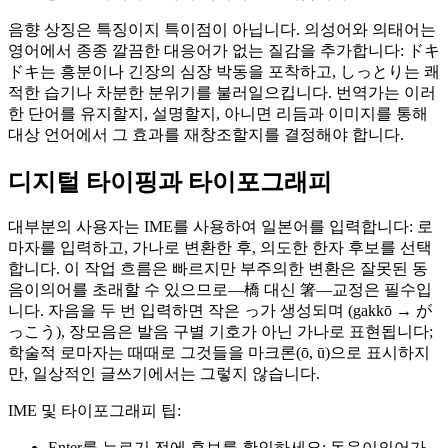
음향 상징은 특징이지 특이점이 아닙니다. 의성어와 의태어는
영어에서 종종 깔끔한 대응어가 없는 질감을 추가합니다: ドキ
ドキ는 흥분이나 긴장의 심장 박동을 포착하고, しっとり는 쾌
적한 습기나 차분한 분위기를 불러일으킵니다. 번역가는 이러
한 단어를 유지할지, 설명할지, 아니면 리듬과 이미지를 통해
대상 언어에서 그 효과를 재창조할지를 결정해야 합니다.
디지털 타이핑과 타이포그래피
대부분의 사용자는 IME를 사용하여 일본어를 입력합니다: 로
마자를 입력하고, 가나로 변환한 후, 의도한 한자 후보를 선택
합니다. 이 작업 흐름은 빠르지만 부주의한 변환은 잘못된 동
음이의어를 초래할 수 있으므로—橋 대신 箸—교정은 필수입
니다. 자음을 두 번 입력하면 작은 っ가 생성되며 (gakkō → が
っこう), 장모음은 발음 구별 기호가 아닌 가나로 표현됩니다;
학술적 로마자는 때때로 그것들을 마크론(ō, ū)으로 표시하지
만, 일상적인 글쓰기에서는 그렇지 않습니다.
IME 및 타이포그래피 팁:
Enter를 누르기 전에 후보를 확인하세요; 동음이의어가