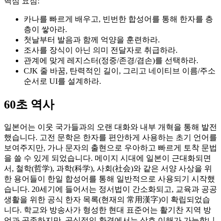
핵심 요점:
카나를 빠르게 배우고, 빈번한 합성어를 통해 한자를 층
층이 쌓아라.
첫날부터 발음과 함께 억양을 훈련하라.
조사를 장식이 아닌 의미 전달자로 취급하라.
관계에 맞게 레지스터(정중/존경/겸손)를 선택하라.
CJK 줄 바꿈, 탄력적인 길이, 그리고 네이티브 이름/주소
순서로 UI를 설계하라.
60초 역사
일본어는 이웃 국가들과의 오랜 대화와 내부 개혁을 통해 발전
했습니다. 고전 문학은 한자를 편안하게 사용하는 초기 언어를
보여주지만, 가나 문자의 출현으로 우아하고 빠르게 토착 문법
을 쓸 수 있게 되었습니다. 메이지 시대에 일본이 근대화되면
서, 철학(哲学), 과학(科学), 사회(社会)와 같은 서양 사상을 위
한 용어들이 한일 합성어를 통해 일반적으로 사용되기 시작했
습니다. 20세기에 들어서는 정서법이 간소화되고, 교육과 공공
생활을 위한 공식 한자 목록(현재의 常用漢字)이 확립되었습
니다. 학교와 방송사가 형성한 현대 표준어는 활기찬 지역 방
언과 공존하지만, 공식적인 환경에서는 상호 이해가 가능합니