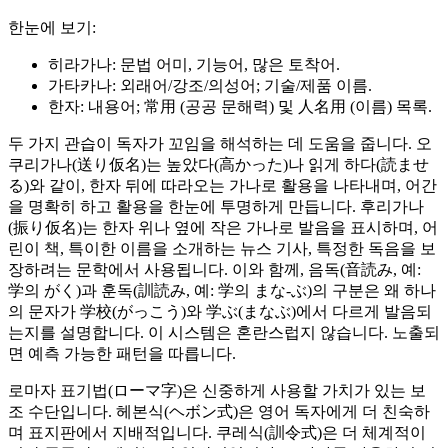
한눈에 보기:
히라가나: 문법 어미, 기능어, 많은 토착어.
가타카나: 외래어/강조/의성어; 기술/제품 이름.
한자: 내용어; 常用 (공공 문해력) 및 人名用 (이름) 목록.
두 가지 관습이 독자가 꼬임을 해석하는 데 도움을 줍니다. 오
쿠리가나(送り仮名)는 높았다(高かった)나 읽게 하다(読ませ
る)와 같이, 한자 뒤에 따라오는 가나로 활용을 나타내며, 어간
을 명확히 하고 활용을 한눈에 투명하게 만듭니다. 후리가나
(振り仮名)는 한자 위나 옆에 작은 가나로 발음을 표시하며, 어
린이 책, 특이한 이름을 소개하는 뉴스 기사, 특정한 독음을 보
장하려는 문학에서 사용됩니다. 이와 함께, 음독(音読み, 예:
学의 がく)과 훈독(訓読み, 예: 学의 まな‑ぶ)의 구분은 왜 하나
의 문자가 学校(がっこう)와 学ぶ(まなぶ)에서 다르게 발음되
는지를 설명합니다. 이 시스템은 혼란스럽지 않습니다. 노출되
면 예측 가능한 패턴을 따릅니다.
로마자 표기법(ローマ字)은 신중하게 사용할 가치가 있는 보
조 수단입니다. 헤본식(ヘボン式)은 영어 독자에게 더 친숙하
며 표지판에서 지배적입니다. 쿠레식(訓令式)은 더 체계적이