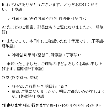
B: わざわざありがとうございます。どうぞお掛けくださ
い。[丁寧語]
자료 검토 (존경어로 상대의 행위를 세우기)：
A: 先ほどのご提案、部長はもうご覧になりましたか。[尊敬
語]
B: まだでして、本日中にご確認いただく予定です。[丁寧語/
尊敬語]
이메일 마무리 (정형구, 謙譲語＋丁寧語)：
— 承知いたしました。ご確認のほどよろしくお願い申し上
げます。[謙譲語/丁寧語]
대조 (캐주얼 vs. 포멀)：
캐주얼: これ見た？ 明日行ける？
포멀: ご覧になりましたか。明日ご都合いかがでしょう
か。[尊敬語/丁寧語]
왜 参ります 대신 行きます?
화자 (자신)이 청자의 공간이나