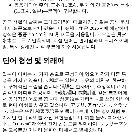
동음이의어 주의: 二本 (にほん, 두 개의 긴 물건) vs. 日本
(にほん, 일본)—문맥이 구분합니다.
공공 생활의 날짜는 그레고리력에 따르지만, 연호는 공식 문서
에서 표준으로 남아 있습니다. 令和 7 年은 2025년에 해당하며,
양식은 종종 YYYY 年 M 月 D 日을 사용합니다. 요일은 月火
水木金土日로 압축되며, 계절 단어는 인사말과 비즈니스 이메
일, 특히 정해진 시작 부분에 자주 사용됩니다.
단어 형성 및 외래어
일본어 어휘는 세 가지 층으로 구성되어 있으며 각기 다른 특
성을 가지고 있습니다. 和語는 일본어 고유의 어휘로, 친근하
고 구체적인 느낌을 줍니다. 漢語는 한자어로, 추상적이고 기
술적인 어휘를 제공하며 情報処理나 事業計画 같은 복합어에
서 공식적인 어조를 띱니다. 外来語는 가타카나로 쓰인 외래어
로 현대 어휘를 채우고 있습니다: アプリ, アカウント, クラウ
ド. 일본은 또한 和製英語를 만들어내는데, 이는 영어처럼 보
이지만 현지 의미를 가진 표현들입니다. 예를 들어, コンセン
ト는 “consent”가 아닌 전기 콘센트를 의미하며, サラリーマン
은 고용뿐만 아니라 문화에 대해서도 말해줍니다.