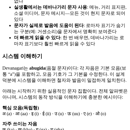
없다
실생활에서는 데바나가리 문자 사용
: 메뉴, 거리 표지판,
소셜 미디어, 문자 메시지—모든 것이 현지 문자로 되어
있다
문자가 실제로 발음에 도움이 된다
: 로마자 표기가 숨기
는 구분(예: 거센소리)을 문자에서 명확히 보여준다
더 빠르게 읽을 수 있다
: 한 번 배우면, 데바나가리는 로
마자 표기보다 훨씬 빠르게 읽을 수 있다
시스템 이해하기
Devanagari는
abugida
(음절 문자)이다: 각 자음은 기본 모음(보
통 “a”)을 포함하고, 모음 기호가 그 기본을 수정한다. 이 설계
덕분에 시스템을 이해하면 철자와 발음이 밀접하게 일치한다.
아래는 시작하기 위한 실용적인 문자 집합이다. 전체 알파벳은
아니며, 시스템의 동작 방식을 이해하기에 충분한 예시이다:
핵심 모음(독립형)
अ (a) · आ (aa) · इ (i) · ई (ii) · उ (u) · ऊ (uu) · ए (e) · ओ (o)
자주 쓰이는 자음
क (ka) · ख (kha) · ग (ga) · घ (gha)