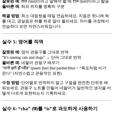
잘못된 예
: ताल (taal)이라고 말해야 할 때 टाल (ṭaal)이라고 발음
올바른 예
: 혀의 위치를 명확히 구분
해결 방법
: 최소 대립쌍을 매일 연습하세요. 치음은 윗니에 혀
를 대고, 권설음은 혀를 뒤로 말아 올리세요. 차이를 과장해서
연습하다 보면 자연스러워집니다.
실수 5: 영어를 직역
잘못된 예
: 영어 관용구를 그대로 번역
”It’s raining cats and dogs” → 단어 그대로 번역
올바른 예
: 네팔어 관용구 배우기
”पानी झरी झैँ पर्दैछ” (paani jhari jhai pardaichha) = “폭포처럼 비가
온다” (자연스럽고 관용적인 표현)
수정 방법
: 단어별로 번역하지 말고 구절을 완전한 단위로 배
워보세요. 관용구 노트를 만들어 네팔어가 일반적인 생각을 어
떻게 다르게 표현하는지 기록하세요.
실수 6: “cha” (छ)를 “is”로 과도하게 사용하기