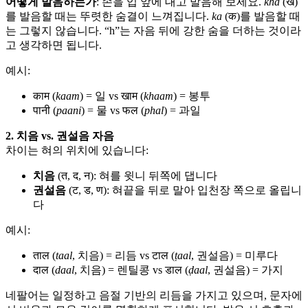
어떻게 발음하는가
: 손을 입 앞에 대고 발음해 보세요.
kha
(ख)
를 발음할 때는 뚜렷한 숨결이 느껴집니다.
ka
(क)를 발음할 때
는 그렇지 않습니다. “h”는 자음 뒤에 강한 숨을 더하는 것이라
고 생각하면 됩니다.
예시:
काम (
kaam
) = 일 vs खाम (
khaam
) = 봉투
पानी (
paani
) = 물 vs फल (
phal
) = 과일
2. 치음 vs. 권설음 자음
차이는 혀의 위치에 있습니다:
치음
(त, द, न): 혀를 윗니 뒤쪽에 댑니다
권설음
(ट, ड, ण): 혀끝을 뒤로 말아 입천장 쪽으로 올립니
다
예시:
ताल (
taal
, 치음) = 리듬 vs टाल (
ṭaal
, 권설음) = 미루다
दाल (
daal
, 치음) = 렌틸콩 vs डाल (
ḍaal
, 권설음) = 가지
네팔어는 일정하고 음절 기반의 리듬을 가지고 있으며, 문자에