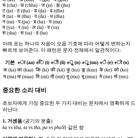
च (cha) · छ (chha) · ज (ja) · झ (jha)
ट (ṭa) · ठ (ṭha) · ड (ḍa) · ढ (ḍha)
त (ta) · थ (tha) · द (da) · ध (dha)
न (na) · प (pa) · ब (ba) · म (ma)
य (ya) · र (ra) · ल (la) · व (va)
श (sha) · स (sa) · ह (ha)
아래 표는 하나의 자음이 모음 기호에 따라 어떻게 변하는지
빠르게 보여준다. 이 패턴은 문자 전체에서 일관적이다:
기본
+ा (aa)
+ि (i)
+ी (ii)
+ु (u)
+ू (uu)
+े (e)
+ो (o)
क (ka)
का (kaa)
कि (ki)
की (kii)
कु (ku)
कू (kuu)
के (ke)
को (ko)
म (ma)
मा (maa)
मि (mi)
मी (mii)
मु (mu)
मू (muu)
मे (me)
मो (mo)
중요한 소리 대비
초보자에게 가장 중요한 두 가지 대비는 문자에서 명확하게 드
러난다:
1. 거센음
(공기의 분출)
ka
vs
kha
,
ta
vs
tha
,
pa
vs
pha
와 같은 쌍