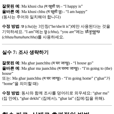
잘못된 예
: Ma khusi cha (म खुसी छ) - “I happy is”
올바른 예
: Ma khusi chhu (म खुसी छु) - “I am happy”
(동사는 주어와 일치해야 합니다)
수정 방법
: छ (
cha
)는 3인칭(“he/she/it is”)에만 사용된다는 것을
기억하세요. “I am”에는 छु (
chhu
), “you are”에는 छौ/हुनुहुन्छ
(
chhau/hunuhunchha
)를 사용하세요.
실수 7: 조사 생략하기
잘못된 예
: Ma ghar jaanchhu (म घर जान्छु) - “I house go”
올바른 예
: Ma ghar ma jaanchhu (म घरमा जान्छु) - “I’m going to (the)
house”
또는: Ma ghar jaanchhu (म घर जान्छु) - “I’m going home” (“ghar”가
“home”을 의미할 때)
수정 방법
: 동사와 함께 조사를 덩어리로 외우세요: “ghar ma”
(집 안에), “ghar dekhi” (집에서), “ghar lai” (집에/집을 위해).