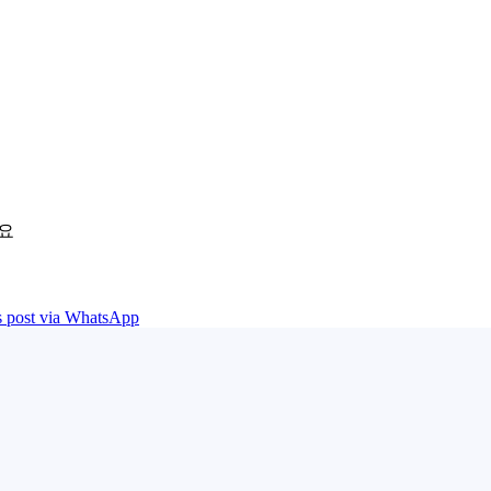
세요
is post via WhatsApp