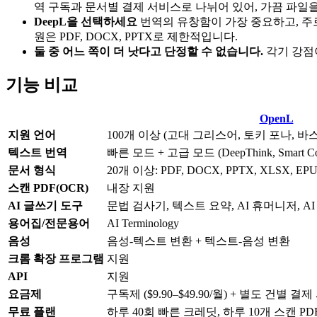
역 구독과 문서별 결제 서비스로 나뉘어 있어, 가끔 파일
DeepL을 선택하세요
번역의 유창함이 가장 중요하고, 주로
원은 PDF, DOCX, PPTX로 제한적입니다.
둘 중 어느 쪽이 더 낫다고 단정할 수 없습니다.
각기 강점
기능 비교
OpenL
지원 언어
100개 이상 (고대 그리스어, 토키 포나, 바
텍스트 번역
빠른 모드 + 고급 모드 (DeepThink, Smart Con
문서 형식
20개 이상: PDF, DOCX, PPTX, XLSX, EPU
스캔 PDF(OCR)
내장 지원
AI 글쓰기 도구
문법 검사기, 텍스트 요약, AI 휴머니저, A
용어집/전문용어
AI Terminology
음성
음성-텍스트 변환 + 텍스트-음성 변환
크롬 확장 프로그램
지원
API
지원
요금제
구독제 ($9.90–$49.90/월) + 별도 건별 결
무료 플랜
하루 40회 빠른 크레딧, 하루 10개 스캔 PDF