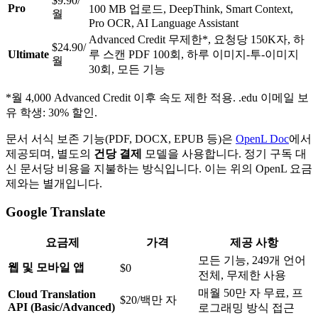
$9.90/
Pro
100 MB 업로드, DeepThink, Smart Context,
월
Pro OCR, AI Language Assistant
Advanced Credit 무제한*, 요청당 150K자, 하
$24.90/
Ultimate
루 스캔 PDF 100회, 하루 이미지-투-이미지
월
30회, 모든 기능
*월 4,000 Advanced Credit 이후 속도 제한 적용. .edu 이메일 보
유 학생: 30% 할인.
문서 서식 보존 기능(PDF, DOCX, EPUB 등)은
OpenL Doc
에서
제공되며, 별도의
건당 결제
모델을 사용합니다. 정기 구독 대
신 문서당 비용을 지불하는 방식입니다. 이는 위의 OpenL 요금
제와는 별개입니다.
Google Translate
요금제
가격
제공 사항
모든 기능, 249개 언어
웹 및 모바일 앱
$0
전체, 무제한 사용
매월 50만 자 무료, 프
Cloud Translation
$20/백만 자
API (Basic/Advanced)
로그래밍 방식 접근