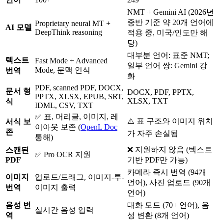
NMT + Gemini AI (2026년
중반 기준 약 20개 언어에
Proprietary neural MT +
AI 모델
DeepThink reasoning
적용 중, 미국/인도만 해
당)
대부분 언어: 표준 NMT;
텍스트
Fast Mode + Advanced
일부 언어 쌍: Gemini 강
Mode, 문맥 인식
번역
화
PDF, scanned PDF, DOCX,
문서 형
DOCX, PDF, PPTX,
PPTX, XLSX, EPUB, SRT,
XLSX, TXT
식
IDML, CSV, TXT
✅ 표, 머리글, 이미지, 레
⚠️ 표 구조와 이미지 위치
서식 보
이아웃 보존 (
OpenL Doc
존
가 자주 손실됨
통해)
❌ 지원하지 않음 (텍스트
스캔된
✅ Pro OCR 지원
PDF
기반 PDF만 가능)
카메라 즉시 번역 (94개
이미지
업로드/드래그, 이미지-투-
언어), 사진 업로드 (90개
번역
이미지 출력
언어)
음성 번
대화 모드 (70+ 언어), 음
실시간 음성 입력
역
성 변환 (8개 언어)