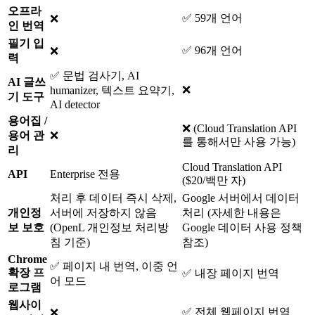
오프라
✅ 59개 언어
❌
인 번역
필기 입
✅ 96개 언어
❌
력
✅ 문법 검사기, AI
AI 글쓰
❌
humanizer, 텍스트 요약기,
기 도구
AI detector
용어집 /
❌ (Cloud Translation API
용어 관
❌
를 통해서만 사용 가능)
리
Cloud Translation API
API
Enterprise 전용
($20/백만 자)
처리 후 데이터 즉시 삭제,
Google 서버에서 데이터
개인정
서버에 저장하지 않음
처리 (자세한 내용은
보 보호
(OpenL 개인정보 처리방
Google 데이터 사용 정책
침 기준)
참조)
Chrome
✅ 페이지 내 번역, 이중 언
확장 프
✅ 내장 페이지 번역
어 모드
로그램
웹사이
✅ 전체 웹페이지 번역
❌