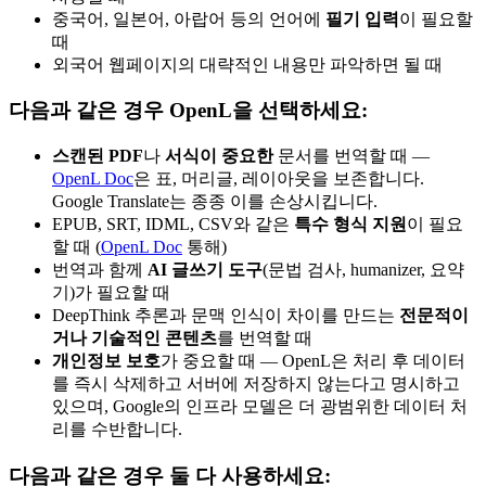
중국어, 일본어, 아랍어 등의 언어에
필기 입력
이 필요할
때
외국어 웹페이지의 대략적인 내용만 파악하면 될 때
다음과 같은 경우 OpenL을 선택하세요:
스캔된 PDF
나
서식이 중요한
문서를 번역할 때 —
OpenL Doc
은 표, 머리글, 레이아웃을 보존합니다.
Google Translate는 종종 이를 손상시킵니다.
EPUB, SRT, IDML, CSV와 같은
특수 형식 지원
이 필요
할 때 (
OpenL Doc
통해)
번역과 함께
AI 글쓰기 도구
(문법 검사, humanizer, 요약
기)가 필요할 때
DeepThink 추론과 문맥 인식이 차이를 만드는
전문적이
거나 기술적인 콘텐츠
를 번역할 때
개인정보 보호
가 중요할 때 — OpenL은 처리 후 데이터
를 즉시 삭제하고 서버에 저장하지 않는다고 명시하고
있으며, Google의 인프라 모델은 더 광범위한 데이터 처
리를 수반합니다.
다음과 같은 경우 둘 다 사용하세요: