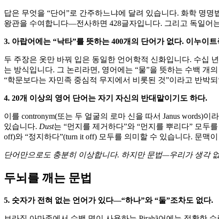
답은 무엇을 “단어”로 간주하느냐에 달려 있습니다. 화학 명명법을 
왕관을 수여합니다—전사하면 428글자입니다. 그리고 독일어는 
3. 아랍어에는 “낙타”를 뜻하는 400개의 단어가 없다. 이누이트
두 주장은 옷만 바꿔 입은 동일한 언어학적 신화입니다. 수십 년 
는 방식입니다. 그 논리라면, 영어에는 “물”을 뜻하는 수백 개의 “단어”가 있는 셈입
“학문보다는 자민족 중심적 무지에서 비롯된 것”이라고 반박되
4. 20개 이상의 영어 단어는 자기 자신의 반대말이기도 하다.
이를 contronym(또는 두 얼굴의 로마 신을 따서 Janus words)
있습니다.
Dust
는 “먼지를 제거하다”와 “먼지를 뿌리다” 모두를
off)와 “정지하다”(turn it off) 모두를 의미할 수 있습니다. 
단어만으로도 충분히 이상합니다. 하지만 문법—우리가 생각 없
두뇌를 깨는 문법
5. 숫자가 전혀 없는 언어가 있다—“하나”와 “둘”조차도 없다.
브라질 아마존에서 수백 명이 사용하는 Pirahã어에는 정확한 수량