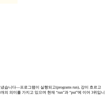
 보냈습니다—프로그램이 실행되고(programs run), 강이 흐르고
 430개의 의미를 가지고 있으며 현재 “run”과 “put”에 이어 3위입니