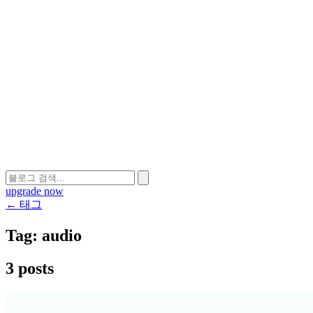
upgrade now
← 태그
Tag:
audio
3 posts