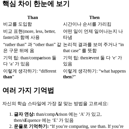
핵심 차이 한눈에 보기
Than
Then
비교를 도입함
시간이나 순서를 가리킴
비교 표현(more, less, better,
어떤 일이 언제 일어나는지 나
faster)과 함께 사용
타냄
“rather than” 과 “other than” 같
논리적 결과를 보여 주거나 “in
은 구문 뒤에 옴
that case” 를 뜻함
기억 팁: than/comp
a
rison 둘
기억 팁: then/
e
vent 둘 다 ‘e’ 가
다 ‘a’ 가 있음
있음
이렇게 생각하기: “different
이렇게 생각하기: “what happens
than
”
then
?”
여러 가지 기억법
자신의 학습 스타일에 가장 잘 맞는 방법을 고르세요:
글자 연상:
than/comp
A
rison 에는 ‘A’ 가 있고,
then/s
E
quence 에는 ‘E’ 가 있음
운율로 기억하기:
“If you’re comparing, use than. If you’re