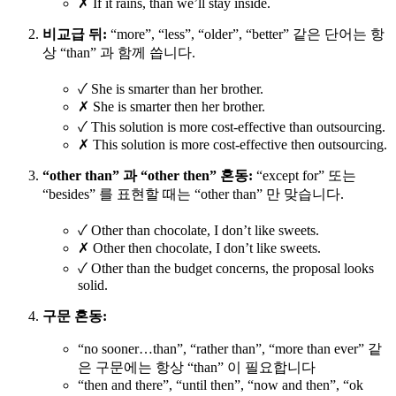
✗ If it rains, than we’ll stay inside.
비교급 뒤:
“more”, “less”, “older”, “better” 같은 단어는 항
상 “than” 과 함께 씁니다.
✓ She is smarter than her brother.
✗ She is smarter then her brother.
✓ This solution is more cost-effective than outsourcing.
✗ This solution is more cost-effective then outsourcing.
“other than” 과 “other then” 혼동:
“except for” 또는
“besides” 를 표현할 때는 “other than” 만 맞습니다.
✓ Other than chocolate, I don’t like sweets.
✗ Other then chocolate, I don’t like sweets.
✓ Other than the budget concerns, the proposal looks
solid.
구문 혼동:
“no sooner…than”, “rather than”, “more than ever” 같
은 구문에는 항상 “than” 이 필요합니다
“then and there”, “until then”, “now and then”, “ok