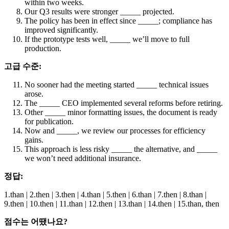
within two weeks.
Our Q3 results were stronger _____ projected.
The policy has been in effect since _____; compliance has
improved significantly.
If the prototype tests well, _____ we’ll move to full
production.
고급 수준:
No sooner had the meeting started _____ technical issues
arose.
The _____ CEO implemented several reforms before retiring.
Other _____ minor formatting issues, the document is ready
for publication.
Now and _____, we review our processes for efficiency
gains.
This approach is less risky _____ the alternative, and _____
we won’t need additional insurance.
정답:
1.than | 2.then | 3.then | 4.than | 5.then | 6.than | 7.then | 8.than |
9.then | 10.then | 11.than | 12.then | 13.than | 14.then | 15.than, then
점수는 어땠나요?