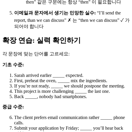
then” 같은 구문에는 항상 “then” 이 필요합니다
이메일과 문자에서 생기는 민망한 실수:
“I’ll send the
report, than we can discuss” ✗ 는 “then we can discuss” ✓ 가
되어야 합니다
확장 연습: 실력 확인하기
각 문장에 맞는 단어를 고르세요:
기초 수준:
Sarah arrived earlier _____ expected.
First, preheat the oven, _____ mix the ingredients.
If you’re not ready, _____ we should postpone the meeting.
This project is more challenging _____ the last one.
Back _____, nobody had smartphones.
중급 수준:
The client prefers email communication rather _____ phone
calls.
Submit your application by Friday; _____ you’ll hear back