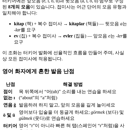
터키어에는 앞모음 (e, i, ö, ü)과 뒷모음 (a, ı, o, u) 범주로 구성
된
8개의 모음
이 있습니다. 접미사는 어근 단어의 모음 유형과
일치해야 합니다:
kitap
(책) + 복수 접미사 →
kitaplar
(책들) — 뒷모음
a
는
-lar
를 요구
ev
(집) + 복수 접미사 →
evler
(집들) — 앞모음
e
는
-ler
를
요구
이 조화는 터키어 발화에 선율적인 흐름을 만들어 주며, 사실
상 모든 접미사에 적용됩니다.
영어 화자에게 흔한 발음 난점
난점
해결 방법
점이
목 뒤쪽에서 “어(uh)” 소리를 내는 연습을 하세요
없는 ı
(“about”의 “a”처럼)
연음 ğ
발음하려 하지 말고, 앞의 모음을 길게 늘이세요
영어보다 입술을 더 둥글게 하세요;
görmek
(보다) 및
ö 및 ü
gülmek
(웃다)로 연습하세요
영어 “r”이 아니라 빠른 혀 탭(스페인어 “r”처럼)을 사
터키어