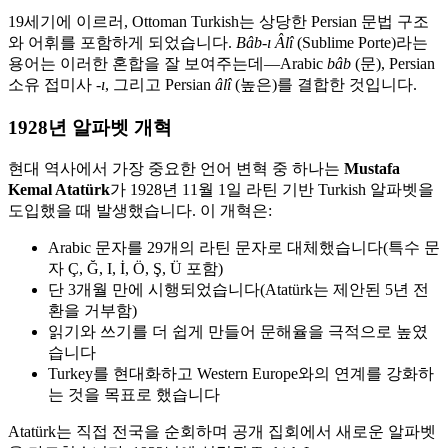
19세기에 이르러, Ottoman Turkish는 상당한 Persian 문법 구조
와 어휘를 포함하게 되었습니다.
Bâb-ı Âlî
(Sublime Porte)라는
용어는 이러한 혼합을 잘 보여주는데—Arabic
bâb
(문), Persian
소유 접미사
-ı
, 그리고 Persian
âlî
(높은)를 결합한 것입니다.
1928년 알파벳 개혁
현대 역사에서 가장 중요한 언어 변혁 중 하나는
Mustafa
Kemal Atatürk
가 1928년 11월 1일 라틴 기반 Turkish 알파벳을
도입했을 때 발생했습니다. 이 개혁은:
Arabic 문자를 29개의 라틴 문자로 대체했습니다(특수 문
자 Ç, Ğ, I, İ, Ö, Ş, Ü 포함)
단 3개월 만에 시행되었습니다(Atatürk는 제안된 5년 전
환을 거부함)
읽기와 쓰기를 더 쉽게 만들어 문해율을 극적으로 높였
습니다
Turkey를 현대화하고 Western Europe와의 연계를 강화하
는 것을 목표로 했습니다
Atatürk는 직접 전국을 순회하며 공개 집회에서 새로운 알파벳