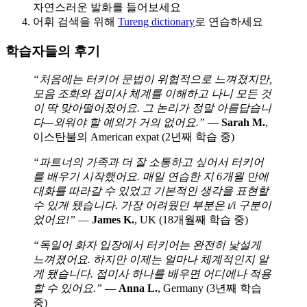
자연스러운 발화를 들어보세요
어휘 검색을 위해
Tureng dictionary
로 연습하세요
학습자들의 후기
“처음에는 터키어 문법이 위협적으로 느껴졌지만,
모음 조화와 접미사 체계를 이해하고 나니 모든 것
이 딱 맞아떨어졌어요. 그 논리가 정말 아름답습니
다—외워야 할 예외가 거의 없어요.”
—
Sarah M.
,
이스탄불의 American expat (2년째 학습 중)
“파트너의 가족과 더 잘 소통하고 싶어서 터키어
를 배우기 시작했어요. 매일 연습한 지 6개월 만에
대화를 따라갈 수 있었고 기본적인 생각을 표현할
수 있게 됐습니다. 가장 어려웠던 부분은 ı/i 구분이
었어요!”
—
James K.
, UK (18개월째 학습 중)
“독일어 화자 입장에서 터키어는 완전히 낯설게
느껴졌어요. 하지만 이제는 얼마나 체계적인지 알
게 됐습니다. 접미사 하나를 배우면 어디에나 적용
할 수 있어요.”
—
Anna L.
, Germany (3년째 학습
중)