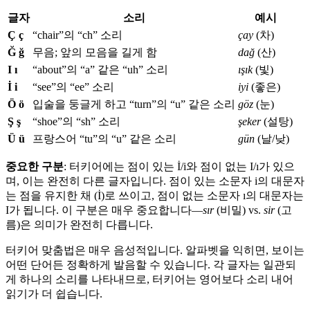
글자
소리
예시
Ç ç
“chair”의 “ch” 소리
çay
(차)
Ğ ğ
무음; 앞의 모음을 길게 함
dağ
(산)
I ı
“about”의 “a” 같은 “uh” 소리
ışık
(빛)
İ i
“see”의 “ee” 소리
iyi
(좋은)
Ö ö
입술을 둥글게 하고 “turn”의 “u” 같은 소리
göz
(눈)
Ş ş
“shoe”의 “sh” 소리
şeker
(설탕)
Ü ü
프랑스어 “tu”의 “u” 같은 소리
gün
(날/낮)
중요한 구분
: 터키어에는 점이 있는 İ/i와 점이 없는 I/ı가 있으
며, 이는 완전히 다른 글자입니다. 점이 있는 소문자 i의 대문자
는 점을 유지한 채 (İ)로 쓰이고, 점이 없는 소문자 ı의 대문자는
I가 됩니다. 이 구분은 매우 중요합니다—
sır
(비밀) vs.
sir
(고
름)은 의미가 완전히 다릅니다.
터키어 맞춤법은 매우 음성적입니다. 알파벳을 익히면, 보이는
어떤 단어든 정확하게 발음할 수 있습니다. 각 글자는 일관되
게 하나의 소리를 나타내므로, 터키어는 영어보다 소리 내어
읽기가 더 쉽습니다.