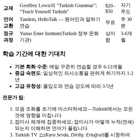
자기
Geoffrey Lewis의 “Turkish Grammar”;
$20–
교재
$50
“Teach Yourself Turkish”
주도
언어
Tandem, HelloTalk — 원어민과 말하기
주 30
무료
교환
연습
분
정규
Yunus Emre Institute(Turkish 정부 문화
상이
3-6개
과정
기관)
함
월
학습 기간에 대한 기대치
기본 회화 수준
: 매일 꾸준히 연습할 경우 6-12개월
중급 숙련도
: 일상적인 의사소통을 편하게 하기까지 1-2
년
고급 유창성
: 몰입도와 연습 강도에 따라 3-5년
전문가 팁
:
모음 조화를 초기에 마스터하세요—Turkish에서는 모든
것에 영향을 미칩니다
접미사 체계에 집중하세요; 접미사가 어떻게 누적(연쇄)
되는지 이해하면 언어가 풀립니다
Turkish TV 쇼(
Kara Sevda
,
Diriliş: Ertuğrul
)를 시청하여