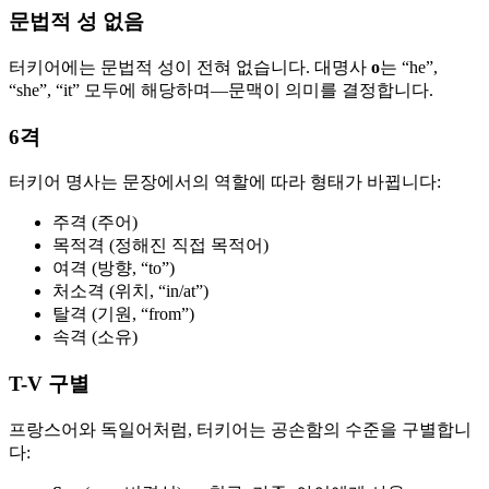
문법적 성 없음
터키어에는 문법적 성이 전혀 없습니다. 대명사
o
는 “he”,
“she”, “it” 모두에 해당하며—문맥이 의미를 결정합니다.
6격
터키어 명사는 문장에서의 역할에 따라 형태가 바뀝니다:
주격 (주어)
목적격 (정해진 직접 목적어)
여격 (방향, “to”)
처소격 (위치, “in/at”)
탈격 (기원, “from”)
속격 (소유)
T-V 구별
프랑스어와 독일어처럼, 터키어는 공손함의 수준을 구별합니
다: