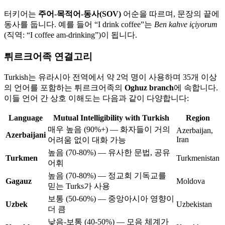
터키어는
주어-목적어-동사(SOV)
어순을 따르며, 문장의 끝에
동사를 둡니다. 예를 들어 “I drink coffee”는
Ben kahve içiyorum
(직역: “I coffee am-drinking”)이 됩니다.
튀르크어족 연결고리
Turkish는 유라시아 전역에서 약 2억 명이 사용하며 35개 이상
의 언어를 포함하는 튀르크어족의
Oghuz branch
에 속합니다.
이들 언어 간 상호 이해도는 다음과 같이 다양합니다:
Language
Mutual Intelligibility with Turkish
Region
매우 높음 (90%+) — 화자들이 거의
Azerbaijan,
Azerbaijani
Iran
어려움 없이 대화 가능
높음 (70-80%) — 유사한 문법, 공유
Turkmen
Turkmenistan
어휘
높음 (70-80%) — 정교회 기독교를
Gagauz
Moldova
믿는 Turks가 사용
보통 (50-60%) — 중앙아시아 영향이
Uzbek
Uzbekistan
더 큼
낮음-보통 (40-50%) — 모음 체계가