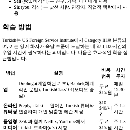
Sen
(you, 비격식) — 친구, 가족, 아이에게 사용
Siz
(you, 격식) — 낯선 사람, 연장자, 직업적 맥락에서 사
용
학습 방법
Turkish는 US Foreign Service Institute에서 Category III로 분류되
며, 이는 영어 화자가 숙달 수준에 도달하는 데 약 1,100시간의
수업 시간이 필요하다는 의미입니다. 다음은 효과적인 학습 접
근법입니다:
비용
시간
방법
설명
범위
투자
Duolingo(게임화된 기초), Babbel(체계
매일
무료–
앱
적인 문법), TurkishClass101(오디오 중
15-30
$15/월
분
심)
$10–
온라인
Preply, iTalki — 원어민 Turkish 튜터와
주 1-2
$40/시
튜터링
연결하여 개인 맞춤형 레슨 제공
시간
간
몰입형
자막과 함께 Netflix, YouTube에서
무료–
주 1-3
미디어
Turkish 드라마(
dizi
) 시청
$15/월
시간