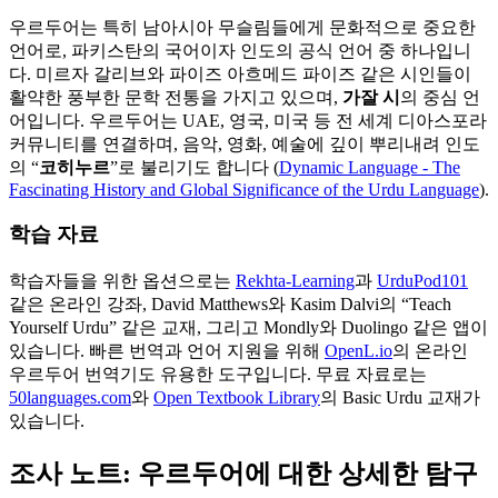
우르두어는 특히 남아시아 무슬림들에게 문화적으로 중요한
언어로, 파키스탄의 국어이자 인도의 공식 언어 중 하나입니
다. 미르자 갈리브와 파이즈 아흐메드 파이즈 같은 시인들이
활약한 풍부한 문학 전통을 가지고 있으며,
가잘 시
의 중심 언
어입니다. 우르두어는 UAE, 영국, 미국 등 전 세계 디아스포라
커뮤니티를 연결하며, 음악, 영화, 예술에 깊이 뿌리내려 인도
의 “
코히누르
”로 불리기도 합니다 (
Dynamic Language - The
Fascinating History and Global Significance of the Urdu Language
).
학습 자료
학습자들을 위한 옵션으로는
Rekhta-Learning
과
UrduPod101
같은 온라인 강좌, David Matthews와 Kasim Dalvi의 “Teach
Yourself Urdu” 같은 교재, 그리고 Mondly와 Duolingo 같은 앱이
있습니다. 빠른 번역과 언어 지원을 위해
OpenL.io
의 온라인
우르두어 번역기도 유용한 도구입니다. 무료 자료로는
50languages.com
와
Open Textbook Library
의 Basic Urdu 교재가
있습니다.
조사 노트: 우르두어에 대한 상세한 탐구