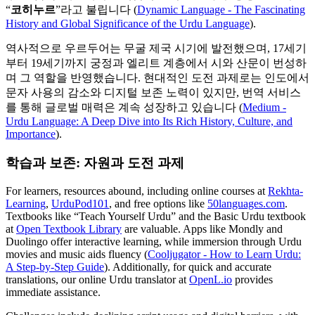
“
코히누르
”라고 불립니다 (
Dynamic Language - The Fascinating
History and Global Significance of the Urdu Language
).
역사적으로 우르두어는 무굴 제국 시기에 발전했으며, 17세기
부터 19세기까지 궁정과 엘리트 계층에서 시와 산문이 번성하
며 그 역할을 반영했습니다. 현대적인 도전 과제로는 인도에서
문자 사용의 감소와 디지털 보존 노력이 있지만, 번역 서비스
를 통해 글로벌 매력은 계속 성장하고 있습니다 (
Medium -
Urdu Language: A Deep Dive into Its Rich History, Culture, and
Importance
).
학습과 보존: 자원과 도전 과제
For learners, resources abound, including online courses at
Rekhta-
Learning
,
UrduPod101
, and free options like
50languages.com
.
Textbooks like “Teach Yourself Urdu” and the Basic Urdu textbook
at
Open Textbook Library
are valuable. Apps like Mondly and
Duolingo offer interactive learning, while immersion through Urdu
movies and music aids fluency (
Cooljugator - How to Learn Urdu:
A Step-by-Step Guide
). Additionally, for quick and accurate
translations, our online Urdu translator at
OpenL.io
provides
immediate assistance.