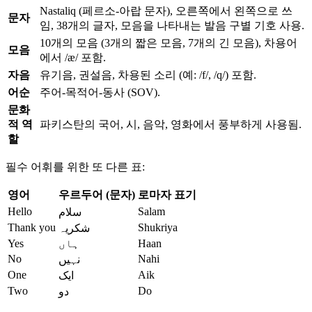
Nastaliq (페르소-아랍 문자), 오른쪽에서 왼쪽으로 쓰
문자
임, 38개의 글자, 모음을 나타내는 발음 구별 기호 사용.
10개의 모음 (3개의 짧은 모음, 7개의 긴 모음), 차용어
모음
에서 /æ/ 포함.
자음
유기음, 권설음, 차용된 소리 (예: /f/, /q/) 포함.
어순
주어-목적어-동사 (SOV).
문화
적 역
파키스탄의 국어, 시, 음악, 영화에서 풍부하게 사용됨.
할
필수 어휘를 위한 또 다른 표:
영어
우르두어 (문자)
로마자 표기
Hello
Salam
سلام
Thank you
Shukriya
شکریہ
Yes
ہاں
Haan
No
Nahi
نہیں
One
Aik
ایک
Two
Do
دو