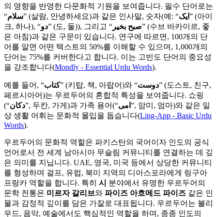
의 영향을 반영한 다문화적 기원을 보여줍니다. 필수 단어로는
“
سلام
” (살람, 안녕하세요)과 같은 인사말, 숫자(예: “
ایک
” (아이
크, 하나), “
دو
” (도, 둘)), 그리고 “
صبح بخیر
” (수브 바카이르, 좋
은 아침)과 같은 구문이 있습니다. 연구에 따르면, 100개의 단
어를 알면 어떤 텍스트의 50%를 이해할 수 있으며, 1,000개의
단어는 75%를 커버한다고 합니다. 이는 고빈도 단어의 중요성
을 강조합니다(
Mondly - Essential Urdu Words
).
예를 들어, “
کتاب
” (키탑, 책, 아랍어)와 “
دوست
” (도스트, 친구,
페르시아어)는 우르두어의 혼합적 특성을 보여줍니다. 쇼핑
(“
دکان
”, 두칸, 가게)과 가족 용어(“
امی
”, 암미, 엄마)와 같은 일
상 생활 어휘는 문화적 몰입을 돕습니다(
Ling-App - Basic Urdu
Words
).
우르두어의 문화적 역할은 파키스탄의 국어이자 인도의 공식
언어로서 전 세계 남아시아 무슬림 커뮤니티를 연결하는 데 깊
은 의미를 지닙니다. UAE, 영국, 미국 등에서 상당한 커뮤니티
를 형성하며 걸프, 유럽, 북미 지역의 디아스포라에게 링구아
프랑카 역할을 합니다. 특히
시
분야에서 유명한 우르두어의
문학 전통은
미르자 갈리브
와
파이즈 아흐메드 파이즈
같은 인
물과 감정적 깊이를 담은 가잘로 대표됩니다. 우르두어는 볼리
우드, 음악, 예술에서도 핵심적인 역할을 하며, 종종 인도의