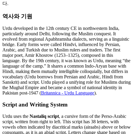
다.
역사와 기원
Urdu developed in the 12th century CE in northwestern India,
particularly around Delhi, following the Muslim conquest. It
evolved from regional Apabhramsha dialects, serving as a linguistic
bridge. Early forms were called Hindvi, influenced by Persian,
Arabic, and Turkish due to Muslim rulers and traders. The first
major poet, Amir Khosrow (1253–1325), composed in this
language. By the 19th century, it was known as Urdu, meaning “the
language of the camp.” It shares a common Indo-Aryan base with
Hindi, making them mutually intelligible colloquially, but differs in
vocabulary (Urdu borrows from Persian and Arabic, Hindi from
Sanskrit) and script. Urdu played a unifying role for Muslims during
the Mughal Empire and became a symbol of national identity in
Pakistan post-1947 (
Britannica - Urdu Language
).
Script and Writing System
Urdu uses the
Nastaliq script
, a cursive form of the Perso-Arabic
script, written from right to left. This script has 38 letters, with
vowels often indicated by diacritical marks (airaabs) above or below
consonants, as it is an abjad script. Letters change shape based on