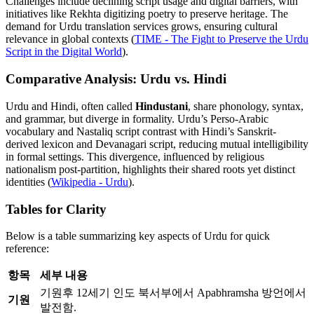
Challenges include declining script usage and digital barriers, with
initiatives like Rekhta digitizing poetry to preserve heritage. The
demand for Urdu translation services grows, ensuring cultural
relevance in global contexts (
TIME - The Fight to Preserve the Urdu
Script in the Digital World
).
Comparative Analysis: Urdu vs. Hindi
Urdu and Hindi, often called
Hindustani
, share phonology, syntax,
and grammar, but diverge in formality. Urdu’s Perso-Arabic
vocabulary and Nastaliq script contrast with Hindi’s Sanskrit-
derived lexicon and Devanagari script, reducing mutual intelligibility
in formal settings. This divergence, influenced by religious
nationalism post-partition, highlights their shared roots yet distinct
identities (
Wikipedia - Urdu
).
Tables for Clarity
Below is a table summarizing key aspects of Urdu for quick
reference:
항목
세부 내용
기원후 12세기 인도 북서부에서 Apabhramsha 방언에서
기원
발전함.