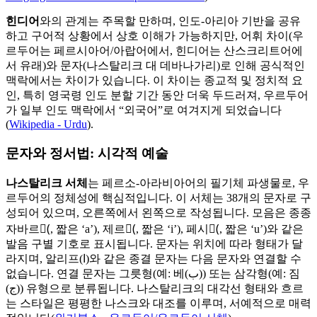
힌디어
와의 관계는 주목할 만하며, 인도-아리아 기반을 공유
하고 구어적 상황에서 상호 이해가 가능하지만, 어휘 차이(우
르두어는 페르시아어/아랍어에서, 힌디어는 산스크리트어에
서 유래)와 문자(나스탈리크 대 데바나가리)로 인해 공식적인
맥락에서는 차이가 있습니다. 이 차이는 종교적 및 정치적 요
인, 특히 영국령 인도 분할 기간 동안 더욱 두드러져, 우르두어
가 일부 인도 맥락에서 “외국어”로 여겨지게 되었습니다
(
Wikipedia - Urdu
).
문자와 정서법: 시각적 예술
나스탈리크 서체
는 페르소-아라비아어의 필기체 파생물로, 우
르두어의 정체성에 핵심적입니다. 이 서체는 38개의 문자로 구
성되어 있으며, 오른쪽에서 왼쪽으로 작성됩니다. 모음은 종종
자바르(َ, 짧은 ‘a’), 제르(ِ, 짧은 ‘i’), 페시(ُ, 짧은 ‘u’)와 같은
발음 구별 기호로 표시됩니다. 문자는 위치에 따라 형태가 달
라지며, 알리프(ا)와 같은 종결 문자는 다음 문자와 연결할 수
없습니다. 연결 문자는 그릇형(예: 베(ب)) 또는 삼각형(예: 짐
(ج)) 유형으로 분류됩니다. 나스탈리크의 대각선 형태와 흐르
는 스타일은 평평한 나스크와 대조를 이루며, 서예적으로 매력