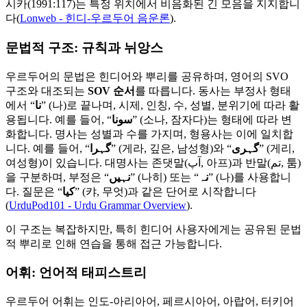
시카(1991:117)는 특정 위치에서 비음화된 긴 모음을 지지합니
다(
Lonweb - 힌디-우르두어 음운론
).
문법적 구조: 규칙과 뉘앙스
우르두어의 문법은 힌디어와 뿌리를 공유하며, 영어의 SVO
구조와 대조되는
SOV 순서
를 따릅니다. 동사는 부정사 형태
에서 “
نا
” (나)로 끝나며, 시제, 인칭, 수, 성별, 분위기에 따라 활
용됩니다. 예를 들어, “
سونا
” (소나, 잠자다)는 형태에 따라 변
화합니다. 명사는 성별과 수를 가지며, 형용사는 이에 일치합
니다. 예를 들어, “
گہرا
” (게라, 깊은, 남성형)와 “
گہری
” (게리,
여성형)이 있습니다. 대명사는 존댓말(آپ, 아프)과 반말(تم, 툼)
을 구분하며, 부정은 “
نہیں
” (나히) 또는 “
نہ
” (나)를 사용합니
다. 질문은 “
کیا
” (캬, 무엇)과 같은 단어로 시작합니다
(
UrduPod101 - Urdu Grammar Overview
).
이 구조는 복잡하지만, 특히 힌디어 사용자에게는 공유된 문법
적 뿌리로 인해 연습을 통해 접근 가능합니다.
어휘: 언어적 태피스트리
우르두어 어휘는 인도-아리아어, 페르시아어, 아랍어, 터키어