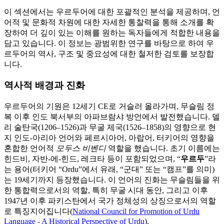
이 섹션에서는 우르두어에 대한 포괄적인 분석을 제공하며, 언
어적 및 문화적 차원에 대한 자세한 통찰력을 통해 소개를 확
장하여 더 깊이 있는 이해를 원하는 독자들에게 적합한 내용을
담고 있습니다. 이 정보는 광범위한 연구를 바탕으로 하여 우
르두어의 역사, 구조 및 중요성에 대한 철저한 검토를 보장합
니다.
역사적 배경과 진화
우르두어의 기원은 12세기 CE로 거슬러 올라가며, 무슬림 정
복 이후 인도 북서부의 아파브람샤 방언에서 발전했습니다. 델
리 술탄국(1206–1526)과 무굴 제국(1526–1858)의 영향으로 현
지 인도-아리아 언어와 페르시아어, 아랍어, 터키어의 영향을
혼합한 언어적
모두스 비벤디
역할을 했습니다. 초기 이름에는
힌드비, 자반-에-힌드, 레크타 등이 포함되었으며, “
우르두
”라
는 용어(터키어 “Ordu”에서 유래, “군대” 또는 “캠프”를 의미)
는 19세기까지 등장했습니다. 이 언어의 진화는 무슬림들을 위
한 통합력으로서의 역할, 특히 무굴 시대 동안, 그리고 이후
1947년 이후 파키스탄에서 국가 정체성의 상징으로서의 역할
로 특징지어집니다(
National Council for Promotion of Urdu
Language - A Historical Perspective of Urdu
).