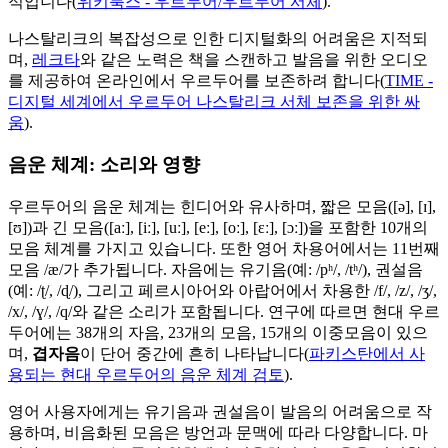
적입니다(
위키북스 - 우르두어/우르두어 서체
).
나스탈리크의 복잡성으로 인한 디지털화의 어려움은 지적되
며,
레크타
와 같은 노력은 책을 스캔하고 발음을 위한 오디오
를 제공하여 온라인에서 우르두어를 보존하려 합니다(
TIME -
디지털 세계에서 우르두어 나스탈리크 서체 보존을 위한 싸
움
).
음운 체계: 소리와 영향
우르두어의 음운 체계는 힌디어와 유사하며, 짧은 모음([ə], [ɪ],
[ʊ])과 긴 모음([aː], [iː], [uː], [eː], [oː], [ɛː], [ɔː])을 포함한 10개의
모음 체계를 가지고 있습니다. 또한 영어 차용어에서는 11번째
모음 /æ/가 추가됩니다. 자음에는 유기음(예: /pʰ/, /tʰ/), 권설음
(예: /ʈ/, /ɖ/), 그리고 페르시아어와 아랍어에서 차용한 /f/, /z/, /ʒ/,
/x/, /ɣ/, /q/와 같은 소리가 포함됩니다. 연구에 따르면 현대 우르
두어에는 38개의 자음, 23개의 모음, 15개의 이중모음이 있으
며,
겹자음
이 단어 중간에 흔히 나타납니다(
파키스탄에서 사
용되는 현대 우르두어의 음운 체계 검토
).
영어 사용자에게는 유기음과 권설음이 발음의 어려움으로 작
용하며, 비음화된 모음은 방언과 문맥에 따라 다양합니다. 마