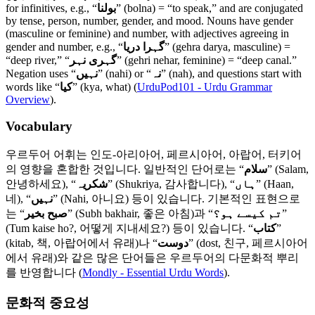
for infinitives, e.g., “
بولنا
” (bolna) = “to speak,” and are conjugated
by tense, person, number, gender, and mood. Nouns have gender
(masculine or feminine) and number, with adjectives agreeing in
gender and number, e.g., “
گہرا دریا
” (gehra darya, masculine) =
“deep river,” “
گہری نہر
” (gehri nehar, feminine) = “deep canal.”
Negation uses “
نہیں
” (nahi) or “
نہ
” (nah), and questions start with
words like “
کیا
” (kya, what) (
UrduPod101 - Urdu Grammar
Overview
).
Vocabulary
우르두어 어휘는 인도-아리아어, 페르시아어, 아랍어, 터키어
의 영향을 혼합한 것입니다. 일반적인 단어로는 “
سلام
” (Salam,
안녕하세요), “
شکریہ
” (Shukriya, 감사합니다), “
ہاں
” (Haan,
네), “
نہیں
” (Nahi, 아니요) 등이 있습니다. 기본적인 표현으로
는 “
صبح بخیر
” (Subh bakhair, 좋은 아침)과 “
تم کیسے ہو؟
”
(Tum kaise ho?, 어떻게 지내세요?) 등이 있습니다. “
کتاب
”
(kitab, 책, 아랍어에서 유래)나 “
دوست
” (dost, 친구, 페르시아어
에서 유래)와 같은 많은 단어들은 우르두어의 다문화적 뿌리
를 반영합니다 (
Mondly - Essential Urdu Words
).
문화적 중요성