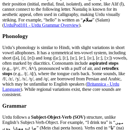
their position (initial, medial, final, isolated), and some, like Alif (ا),
cannot connect to the following letter. Nastaliq is known for its
aesthetic appeal, often used in calligraphy, making Urdu visually
striking. For example, “hello” is written as “
سلام
” (Salam)
(
UrduPod101 - Urdu Grammar Overview
).
Phonology
Urdu’s phonology is similar to Hindi, with slight variations in short
vowel allophones. It has a symmetrical ten-vowel system, including
short ([ə], [ɪ], [ʊ]) and long ([aː], [iː], [uː], [eː], [oː], [ɛː], [ɔː]) vowels,
often marked by diacritics. Consonants include
aspirated stops
(e.g., /pʰ/, /tʰ/, /kʰ/), pronounced with a puff of air, and
retroflex
stops
(e.g., /ʈ/, /ɖ/), where the tongue curls back. Some sounds, like
/f/, /z/, /ʒ/, /x/, /ɣ/, and /q/, are borrowed from Persian and Arabic,
which may be unfamiliar to English speakers (
Britannica - Urdu
Language
). While regional variations exist, these core sounds are
consistent.
Grammar
Urdu follows a
Subject-Object-Verb (SOV)
structure, unlike
English’s Subject-Verb-Object. For example, “I drink tea” is “
میں
چائے پیتا ہوں
” (Mein chai peeta hoon). Verbs end in “
نا
” (na)