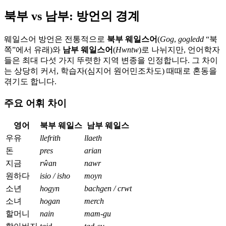
북부 vs 남부: 방언의 경계
웨일스어 방언은 전통적으로
북부 웨일스어
(
Gog
,
gogledd
“북
쪽”에서 유래)와
남부 웨일스어
(
Hwntw
)로 나뉘지만, 언어학자
들은 최대 다섯 가지 뚜렷한 지역 변종을 인정합니다. 그 차이
는 상당히 커서, 학습자(심지어 원어민조차도) 때때로 혼동을
겪기도 합니다.
주요 어휘 차이
영어
북부 웨일스
남부 웨일스
우유
llefrith
llaeth
돈
pres
arian
지금
rŵan
nawr
원하다
isio / isho
moyn
소년
hogyn
bachgen / crwt
소녀
hogan
merch
할머니
nain
mam-gu