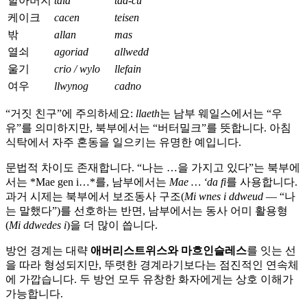
할아버지
taid
tad-cu
케이크
cacen
teisen
밖
allan
mas
열쇠
agoriad
allwedd
울기
crio / wylo
llefain
여우
llwynog
cadno
“거짓 친구”에 주의하세요:
llaeth
는 남부 웨일스에서는 “우
유”를 의미하지만, 북부에서는 “버터밀크”를 뜻합니다. 아침
식탁에서 자주 혼동을 일으키는 유명한 예입니다.
문법적 차이도 존재합니다. “나는 …을 가지고 있다”는 북부에
서는 *Mae gen i…*를, 남부에서는
Mae … ‘da fi
를 사용합니다.
과거 시제는 북부에서 보조동사 구조(
Mi wnes i ddweud
— “나
는 말했다”)를 선호하는 반면, 남부에서는 동사 어미 활용형
(
Mi ddwedes i
)을 더 많이 씁니다.
방언 경계는 대략
애버리스트위스와 마흐인슬레스
를 잇는 선
을 따라 형성되지만, 뚜렷한 경계라기보다는 점진적인 연속체
에 가깝습니다. 두 방언 모두 유창한 화자에게는 상호 이해가
가능합니다.