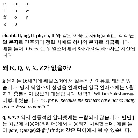
e
m
u
f
n
w
ff
o
y
g
p
ch, dd, ff, ng, ll, ph, rh, th
와 같은 이중 문자(digraph)는 각각
단
일 문자
로 간주되어 정렬 시에도 하나의 문자로 취급됩니다.
예를 들어,
Llanelli
는 웨일스어에서 8자가 아니라 6자로 계산됩
니다.
왜 K, Q, V, X, Z가 없을까?
k
문자는 16세기에 웨일스어에서 실용적인 이유로 제외되었
습니다. 당시 웨일스어 성경을 인쇄하던 영국 인쇄소에는
k
활
자가 충분하지 않았기 때문입니다. 번역가 William Salesbury는
이렇게 썼습니다:
“C for K, because the printers have not so many
as the Welsh requireth.”
q, v, x, z
역시 전통적인 알파벳에는 포함되지 않습니다. 반면
j
는 최근에 차용어(외래어)에서 사용되기 시작했는데, 예를 들
어
garej
(garage)와
ffrij
(fridge) 같은 단어에서 볼 수 있습니다.