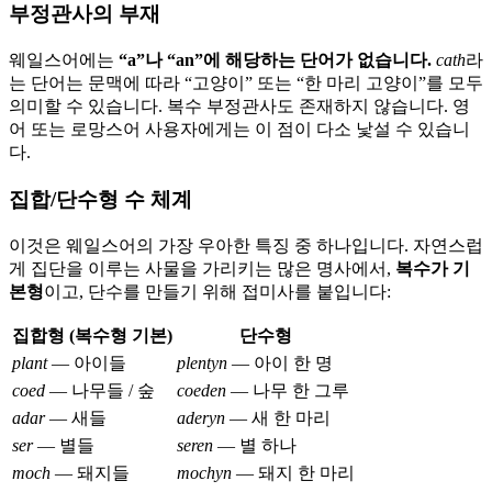
부정관사의 부재
웨일스어에는
“a”나 “an”에 해당하는 단어가 없습니다.
cath
라
는 단어는 문맥에 따라 “고양이” 또는 “한 마리 고양이”를 모두
의미할 수 있습니다. 복수 부정관사도 존재하지 않습니다. 영
어 또는 로망스어 사용자에게는 이 점이 다소 낯설 수 있습니
다.
집합/단수형 수 체계
이것은 웨일스어의 가장 우아한 특징 중 하나입니다. 자연스럽
게 집단을 이루는 사물을 가리키는 많은 명사에서,
복수가 기
본형
이고, 단수를 만들기 위해 접미사를 붙입니다:
집합형 (복수형 기본)
단수형
plant
— 아이들
plentyn
— 아이 한 명
coed
— 나무들 / 숲
coeden
— 나무 한 그루
adar
— 새들
aderyn
— 새 한 마리
ser
— 별들
seren
— 별 하나
moch
— 돼지들
mochyn
— 돼지 한 마리