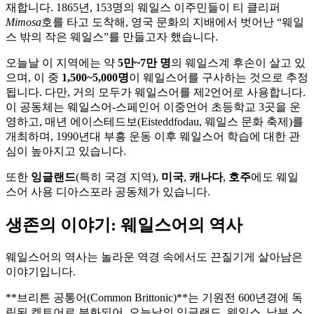
재합니다. 1865년, 153명의 웨일스 이주민들이 티 클리퍼
Mimosa
호를 타고 도착해, 영국 문화의 지배에서 벗어난 “웨일
스 밖의 작은 웨일스”를 만들고자 했습니다.
오늘날 이 지역에는 약
5만~7만 명
의 웨일스계 후손이 살고 있
으며, 이 중
1,500~5,000명
이 웨일스어를 구사하는 것으로 추정
됩니다. 다만, 거의 모두가 웨일스어를 제2언어로 사용합니다.
이 공동체는 웨일스어-스페인어 이중언어 초등학교 3곳을 운
영하고, 매년 에이스테드보(Eisteddfodau, 웨일스 문화 축제)를
개최하며, 1990년대 부흥 운동 이후 웨일스어 학습에 대한 관
심이 높아지고 있습니다.
또한
잉글랜드
(특히 국경 지역),
미국
,
캐나다
,
호주
에도 웨일
스어 사용 디아스포라 공동체가 있습니다.
생존의 이야기: 웨일스어의 역사
웨일스어의 역사는 놀라운 역경 속에서도 끈질기게 살아남은
이야기입니다.
**브리튼 공통어(Common Brittonic)**는 기원전 600년경에 독
립된 켈트어로 분화되어, 오늘날의 잉글랜드, 웨일스, 남부 스