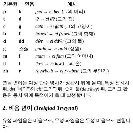
기본형
→ 연음
예시
p
b
pen
→
ei
b
en
(그의 머리)
t
d
tŷ
→
ei
d
ŷ
(그의 집)
c
g
cath
→
ei
g
ath
(그의 고양이)
b
f
brawd
→
ei
f
rawd
(그의 형제)
d
dd
dŵr
→
ei
dd
ŵr
(그의 물)
g
소실
gardd
→
yr
a
rdd
(정원)
m
f
mam
→
ei
f
am
(그의 어머니)
ll
l
llaw
→
ei
l
aw
(그의 손)
rh
r
rhywbeth
→
ei
r
ywbeth
(그의 무언가)
연음 변이는 여성 단수 명사가 정관사 뒤에 올 때, 특정 전치사
뒤,
dy
(“너의”)와
ei
(“그의”) 뒤, 숫자 둘(
dau/dwy
) 뒤, 그리고 활
용된 동사 뒤에 목적어가 올 때 발생합니다.
2. 비음 변이 (
Treiglad Trwynol
)
유성 파열음은 비음으로, 무성 파열음은 무성 비음으로 변합니
다: