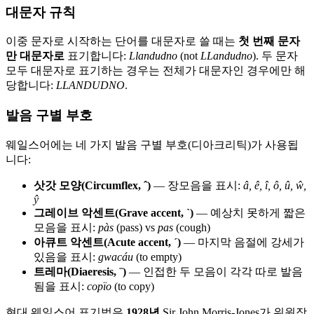
대문자 규칙
이중 문자로 시작하는 단어를 대문자로 쓸 때는
첫 번째 문자
만 대문자로
표기합니다:
Llandudno
(not
LLandudno
). 두 문자
모두 대문자로 표기하는 경우는 전체가 대문자인 경우에만 해
당합니다:
LLANDUDNO
.
발음 구별 부호
웨일스어에는 네 가지 발음 구별 부호(디아크리틱)가 사용됩
니다:
삿갓 모양(Circumflex, ˆ)
— 장모음을 표시:
â, ê, î, ô, û, ŵ,
ŷ
그레이브 악센트(Grave accent, `)
— 예상치 못하게 짧은
모음을 표시:
pàs
(pass) vs
pas
(cough)
아큐트 악센트(Acute accent, ´)
— 마지막 음절에 강세가
있음을 표시:
gwacáu
(to empty)
트레마(Diaeresis, ¨)
— 인접한 두 모음이 각각 따로 발음
됨을 표시:
copïo
(to copy)
현대 웨일스어 표기법은
1928년
Sir John Morris-Jones가 위원장