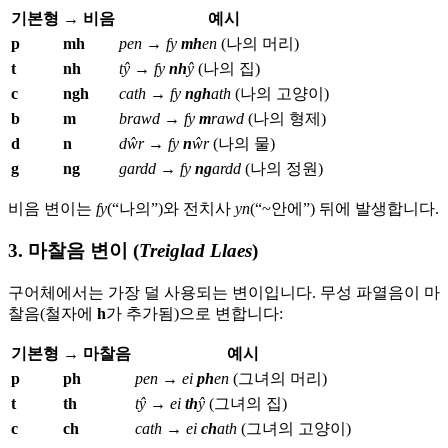
기본형
→ 비음
예시
p
mh
pen
→
fy
mh
en
(나의 머리)
t
nh
tŷ
→
fy
nh
ŷ
(나의 집)
c
ngh
cath
→
fy
ngh
ath
(나의 고양이)
b
m
brawd
→
fy
m
rawd
(나의 형제)
d
n
dŵr
→
fy
n
ŵr
(나의 물)
g
ng
gardd
→
fy
ng
ardd
(나의 정원)
비음 변이는
fy
(“나의”)와 전치사
yn
(“~안에”) 뒤에 발생합니다.
3. 마찰음 변이 (
Treiglad Llaes
)
구어체에서는 가장 덜 사용되는 변이입니다. 무성 파열음이 마
찰음(철자에
h
가 추가됨)으로 변합니다:
기본형
→ 마찰음
예시
p
ph
pen
→
ei
ph
en
(그녀의 머리)
t
th
tŷ
→
ei
th
ŷ
(그녀의 집)
c
ch
cath
→
ei
ch
ath
(그녀의 고양이)