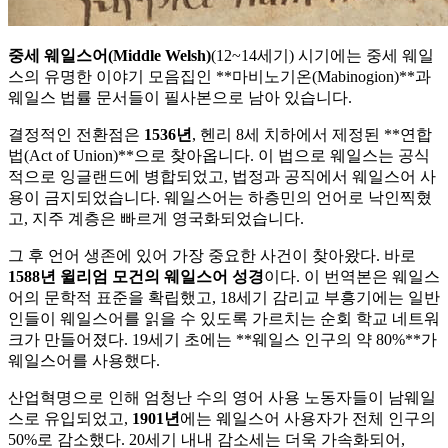
중세 웨일스어(Middle Welsh)
(12~14세기) 시기에는 중세 웨일
스의 유명한 이야기 모음집인 **마비노기온(Mabinogion)**과
웨일스 법률 문서들이 필사본으로 남아 있습니다.
결정적인 전환점은
1536년
, 헨리 8세 치하에서 제정된 **연합
법(Act of Union)**으로 찾아옵니다. 이 법으로 웨일스는 공식
적으로 잉글랜드에 병합되었고, 법정과 공직에서 웨일스어 사
용이 금지되었습니다. 웨일스어는 하층민의 언어로 낙인찍혔
고, 지주 계층은 빠르게 영국화되었습니다.
그 후 언어 생존에 있어 가장 중요한 사건이 찾아왔다. 바로
1588년 윌리엄 모건의 웨일스어 성경
이다. 이 번역본은 웨일스
어의 문학적 표준을 확립했고, 18세기 감리교 부흥기에는 일반
인들이 웨일스어를 읽을 수 있도록 가르치는 순회 학교 네트워
크가 만들어졌다. 19세기 초에는 **웨일스 인구의 약 80%**가
웨일스어를 사용했다.
산업혁명으로 인해 엄청난 수의 영어 사용 노동자들이 남웨일
스로 유입되었고,
1901년
에는 웨일스어 사용자가 전체 인구의
50%로 감소했다. 20세기 내내 감소세는 더욱 가속화되어,