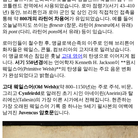
코틀랜드 전역에서 사용되었습니다. 로마 점령기(서기 43–410
년) 동안, 브리튼인과 로마 군인 및 상인 간의 직접적인 접촉을
통해 약
800개의 라틴어 차용어
가 유입되었습니다. 예를 들어
오늘날까지도 쓰이는
ffenestr
(창문, 라틴어
fenestra
에서 유래)
와
pont
(다리, 라틴어
pons
에서 유래) 등이 있습니다.
로마인들이 철수한 후, 앵글로색슨족의 이주로 인해 브리튼어
화자들은 웨일스, 콘월, 컴브리아의 고지대로 밀려났습니다.
이 앵글로색슨 침입은 훗날
고대 영어
의 탄생으로 이어지게 됩
니다.
서기 550년경
에는 언어학자 Kenneth H. Jackson이 **원시
웨일스어(Primitive Welsh)**의 탄생을 알리는 주요 음운 변화
가 완성되었다고 밝혔습니다.
고대 웨일스어(Old Welsh)
(약 800–1150년)는 주로 주석, 비문,
그리고
Cynfeirdd
로 알려진 초기 시인 아네이린(Aneirin)과 탈
리에신(Taliesin)의 가장 이른 시가에서 전해집니다. 현존하는
가장 오래된 웨일스어 기록 중 하나는 9세기 필사본의 여백에
남겨진
Juvencus 암호문
입니다.