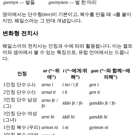
gwenyn
— 벌들
gwenynen
— 벌 한 마리
영어에서는 단수형(
tree
)이 기본이고, 복수를 만들 때
-s
를 붙이
지만, 웨일스어는 그 반대 개념입니다.
변화형 전치사
웨일스어의 전치사는 인칭과 수에 따라 활용됩니다. 이는 켈트
어와 셈어에서 볼 수 있는 특징으로, 유럽 언어에서는 드뭅니
다:
ar
(“~위
i
(“~에게/위
gan
(“~와 함께/~에
인칭
에”)
해”)
의해”)
1인칭 단수 (나)
arna i
i mi / i fi
gen i
2인칭 단수 (너)
arnat ti
i ti
gen ti
3인칭 단수 남성
arno fe /
iddo fe / fo
ganddo fe / fo
fo
(그)
3인칭 단수 여성
arni hi
iddi hi
ganddi hi
(그녀)
1인칭 복수 (우리)
arnon ni
i ni
gynnon ni
2인칭 복수 (여러