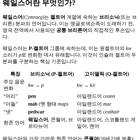
웨일스어란 무엇인가?
웨일스어
(
Cymraeg
)는
켈트어
계열에 속하는
브리소닉
(또는 브
리튼) 분파의 언어입니다. 이는 앵글로색슨족이 도래하기 전,
영국 전역에서 사용되던
공통 브리튼어
의 직접적인 후손입니
다.
웨일스어는
P-켈트어
그룹에 속하는데, 이는 원켈트어의
kw
소리가
p
로 변화한 데서 유래합니다. 이것이 인슐러 켈트어 두
분파를 구분하는 핵심 기준입니다:
특징
브리소닉 (P-켈트어)
고이델릭 (Q-켈트어)
주요 음운
kw → p
kw → k/c
변화
“머리”
pen
아일랜드어
ceann
“아들”
mab
(옛 형태
map
)
아일랜드어
mac
“넷”
pedwar
아일랜드어
ceathair
웨일스어
, 콘월어, 브
아일랜드어, 스코틀랜드 게
현존 언어
르타뉴어
일어, 맨어
웨일스어와 가장 가까운 현존 언어는
콘월어
(20세기에 부흥)