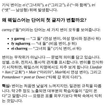
기식 변이는
ei
(“그녀의”),
a
(“그리고”),
â
(“~와 함께”),
tri
(“셋” — 남성형) 뒤에 발생합니다.
왜 웨일스어는 단어의 첫 글자가 변할까요?
carreg
(“돌”)이라는 단어는 세 가지 변이 모두를 보여줍니다:
y garreg
— “그 돌” (연성 변이, 여성 명사와 정관사 뒤)
fy ngharreg
— “내 돌” (비음 변이,
fy
뒤)
ei charreg
— “그녀의 돌” (기식 변이,
ei
뒤)
변이는 무작위가 아닙니다 — 문법적 의미를 담고 있습니다.
성별, 소유, 전치사, 통사적 관계를 표시합니다. 변이를 인식하
기 시작하면, 웨일스어 지명에서도 자주 보게 됩니다:
Llanfair
=
llan
(“교회”) +
Mair
(“마리아”,
Mair
에서 연성 변이), 그리고
Pontardawe
=
pont ar Dawe
(“타웨 강 위의 다리”).
핵심:
변이는 처음엔 낯설게 느껴지지만, 일관된 규칙을 따릅
니다. 약 2주 정도 노출되면 대부분의 학습자들이 “감이 온
다”고 말합니다 — 요령은 표를 외우기보다 맥락 속에서 익히
는 것입니다.