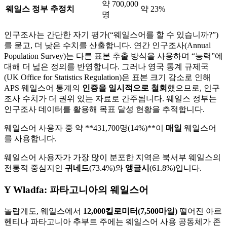
약 700,000
웨일스 정부 추정치
약 23%
명
인구조사는 간단한 자기 평가(“웨일스어를 할 수 있습니까?”)
를 묻고, 더 낮은 수치를 산출합니다. 연간 인구조사(Annual
Population Survey)는 다른 표본 추출 방식을 사용하며 “능력”에
대해 더 넓은 정의를 반영합니다. 그러나 영국 통계 규제국
(UK Office for Statistics Regulation)은 표본 크기 감소로 인해
APS 웨일스어 통계의
인증을 일시적으로 철회
했으므로, 인구
조사 수치가 더 권위 있는 자료로 간주됩니다. 웨일스 정부는
인구조사 데이터를 활용해 목표 달성 현황을 추적합니다.
웨일스어 사용자 중 약 **431,700명(14%)**이
매일
웨일스어
를 사용합니다.
웨일스어 사용자가 가장 많이 분포한 지역은 북서부 웨일스의
전통적 중심지인
귀네드
(73.4%)와
앵글시
(61.8%)입니다.
Y Wladfa: 파타고니아의 웨일스어
놀랍게도, 웨일스에서
12,000킬로미터(7,500마일)
떨어진 아르
헨티나 파타고니아 추부트 주에는 웨일스어 사용 공동체가 존