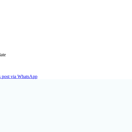
ate
is post via WhatsApp