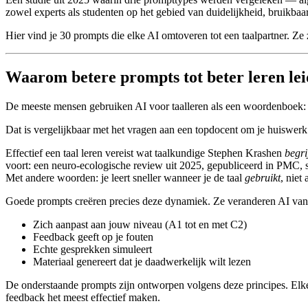
zowel experts als studenten op het gebied van duidelijkheid, bruikba
Hier vind je 30 prompts die elke AI omtoveren tot een taalpartner. Ze
Waarom betere prompts tot beter leren le
De meeste mensen gebruiken AI voor taalleren als een woordenboek: ty
Dat is vergelijkbaar met het vragen aan een topdocent om je huiswerk 
Effectief een taal leren vereist wat taalkundige Stephen Krashen
begri
voort: een neuro-ecologische review uit 2025, gepubliceerd in PMC, st
Met andere woorden: je leert sneller wanneer je de taal
gebruikt
, niet 
Goede prompts creëren precies deze dynamiek. Ze veranderen AI van e
Zich aanpast aan jouw niveau (A1 tot en met C2)
Feedback geeft op je fouten
Echte gesprekken simuleert
Materiaal genereert dat je daadwerkelijk wilt lezen
De onderstaande prompts zijn ontworpen volgens deze principes. Elke
feedback het meest effectief maken.