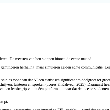
 leren. De meesten van hen stoppen binnen de eerste maand.
s gamificeren herhaling, maar simuleren zelden echte communicatie. Le
tudies toont aan dat AI een statistisch significant middelgroot tot groot
 schrijven, luisteren en spreken (Torres & Kahveci, 2025). Daarnaast 
ijven en leesbegrip vanuit één platform — maar dat de meeste studenten 
rompt.
lgemeen, grammatica-georiënteerd en EFL-gericht — vond dat op maat