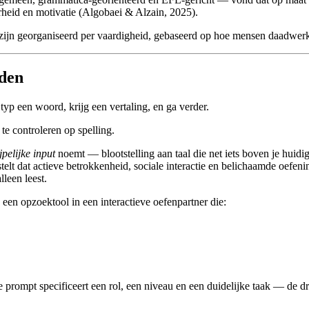
arheid en motivatie (Algobaei & Alzain, 2025).
 zijn georganiseerd per vaardigheid, gebaseerd op hoe mensen daadwerke
iden
p een woord, krijg een vertaling, en ga verder.
te controleren op spelling.
jpelijke input
noemt — blootstelling aan taal die net iets boven je hui
elt dat actieve betrokkenheid, sociale interactie en belichaamde oefeni
alleen leest.
en opzoektool in een interactieve oefenpartner die:
 prompt specificeert een rol, een niveau en een duidelijke taak — de 