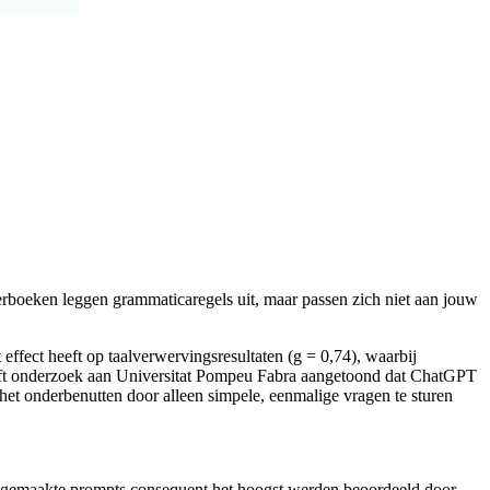
erboeken leggen grammaticaregels uit, maar passen zich niet aan jouw
 effect heeft op taalverwervingsresultaten (g = 0,74), waarbij
heeft onderzoek aan Universitat Pompeu Fabra aangetoond dat ChatGPT
het onderbenutten door alleen simpele, eenmalige vragen te sturen
 gemaakte prompts consequent het hoogst werden beoordeeld door