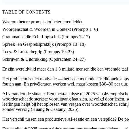
TABLE OF CONTENTS
Waarom betere prompts tot beter leren leiden
Woordenschat & Woorden in Context (Prompts 1–6)
Grammatica die Echt Logisch is (Prompts 7–12)
Spreek- en Gesprekspraktijk (Prompts 13–18)
Lees- & Luisterbegrip (Prompts 19–23)
Schrijven & Uitdrukking (Opdrachten 24–27)
Er zijn wereldwijd meer dan 1,3 miljard mensen die een vreemde taal
Het probleem is niet motivatie — het is de methode. Traditionele app
fouten aan. En privéleraren werken wel, maar kosten $30–80 per uur.
AI verandert de situatie. Een meta-analyse uit 2025 van 46 empirische s
woordenschat de sterkste vooruitgang laat zien, gevolgd door lezen,
leerlingen helpt bij het oplossen van vragen over woordenschat, schr
zonder vervolg (Huang & Cassany, 2025).
Het verschil tussen een productieve AI-sessie en een verspilde? De p
Een studie uit 2025 waarin drie prompttypes werden vergeleken — a