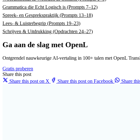
Grammatica die Echt Logisch is (Prompts 7–12)
Spreek- en Gesprekspraktijk (Prompts 13–18)
Lees- & Luisterbegrip (Prompts 19–23)
Schrijven & Uitdrukking (Opdrachten 24–27)
Ga aan de slag met OpenL
Ontgrendel nauwkeurige AI-vertaling in 100+ talen met OpenL Transl
Gratis proberen
Share this post
Share this post on X
Share this post on Facebook
Share th