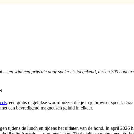
— en wint een prijs die door spelers is toegekend, tussen 700 concurr
s
rds
, een gratis dagelijkse woordpuzzel die je in je browser speelt. Draa
 met een bevredigend magnetisch geluid in elkaar.
gen tijdens de lunch en tijdens het uitlaten van de hond. In april 202
j de Playlin Awards — nummer 1 van 700 dagelijkse webgames. Forb