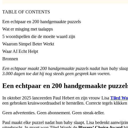
TABLE OF CONTENTS
Een echtpaar en 200 handgemaakte puzzels
Wat er misging met taalapps
5 woordspellen die de moeite waard zijn
Waarom Simpel Beter Werkt
Waar AI Echt Helpt
Bronnen
Een echtpaar maakt 200 handgemaakte puzzels nadat hun baby slaapt 
3.000 dagen toe dat hij nog steeds geen gesprek kan voeren.
Een echtpaar en 200 handgemaakte puzzel
In oktober 2025 lanceerden Paul Hebert en zijn vrouw Lisa
Tiled Wo
een gebroken kruiswoordraadsel te herstellen. Correcte tegels klikken
Geen advertenties. Geen abonnement. Geen streak-teller.
Paul maakt elke puzzel nadat hun baby slaapt. Lisa bedenkt aanwijzin
uitgebracht. In maart won Tiled Words de
Players’ Choice Award
bi