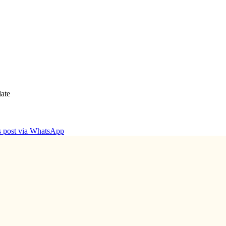
ate
is post via WhatsApp