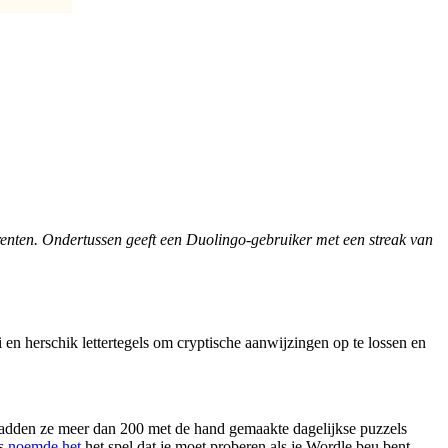
enten. Ondertussen geeft een Duolingo-gebruiker met een streak van
i en herschik lettertegels om cryptische aanwijzingen op te lossen en
6 hadden ze meer dan 200 met de hand gemaakte dagelijkse puzzels
es
noemde het
het spel dat je moet proberen als je Wordle beu bent.