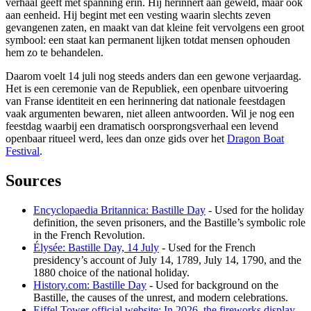
verhaal geeft met spanning erin. Hij herinnert aan geweld, maar ook
aan eenheid. Hij begint met een vesting waarin slechts zeven
gevangenen zaten, en maakt van dat kleine feit vervolgens een groot
symbool: een staat kan permanent lijken totdat mensen ophouden
hem zo te behandelen.
Daarom voelt 14 juli nog steeds anders dan een gewone verjaardag.
Het is een ceremonie van de Republiek, een openbare uitvoering
van Franse identiteit en een herinnering dat nationale feestdagen
vaak argumenten bewaren, niet alleen antwoorden. Wil je nog een
feestdag waarbij een dramatisch oorsprongsverhaal een levend
openbaar ritueel werd, lees dan onze gids over het
Dragon Boat
Festival
.
Sources
Encyclopaedia Britannica: Bastille Day
- Used for the holiday
definition, the seven prisoners, and the Bastille’s symbolic role
in the French Revolution.
Élysée: Bastille Day, 14 July
- Used for the French
presidency’s account of July 14, 1789, July 14, 1790, and the
1880 choice of the national holiday.
History.com: Bastille Day
- Used for background on the
Bastille, the causes of the unrest, and modern celebrations.
Eiffel Tower official website: In 2026, the fireworks display