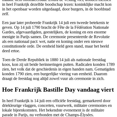
in heel Frankrijk dezelfde boodschap lezen: koninklijke macht kon
in het openbaar worden uitgedaagd, door burgers, in de hoofdstad
zelf.
Een jaar later probeerde Frankrijk 14 juli een tweede betekenis te
geven. Op 14 juli 1790 bracht de Fête de la Fédération Nationale
Gardes, afgevaardigden, geestelijken, de koning en een enorme
menigte in Parijs samen. De ceremonie presenteerde de Revolutie
als een nationaal pact: wet, natie en koning onder een nieuwe
constitutionele orde. De eenheid hield geen stand, maar het beeld
deed ertoe.
Toen de Derde Republiek in 1880 14 juli als nationale feestdag
koos, kon zij uit beide herinneringen putten. Radicalen konden 1789
zien, het volk dat de geschiedenis in eigen handen nam. Gematigden
konden 1790 zien, een burgerlijke viering van eenheid. Daarom
draagt de feestdag nog altijd zowel vuur als ceremonie in zich.
Hoe Frankrijk Bastille Day vandaag viert
In heel Frankrijk is 14 juli een officiële feestdag, gemarkeerd door
driekleurige vlaggen, concerten, vuurwerk, militaire ceremonies en
lokale bijeenkomsten. Het bekendste evenement is de militaire
parade in Parijs, nu verbonden met de Champs-Élysées.