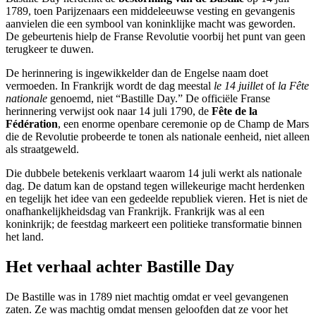
1789, toen Parijzenaars een middeleeuwse vesting en gevangenis
aanvielen die een symbool van koninklijke macht was geworden.
De gebeurtenis hielp de Franse Revolutie voorbij het punt van geen
terugkeer te duwen.
De herinnering is ingewikkelder dan de Engelse naam doet
vermoeden. In Frankrijk wordt de dag meestal
le 14 juillet
of
la Fête
nationale
genoemd, niet “Bastille Day.” De officiële Franse
herinnering verwijst ook naar 14 juli 1790, de
Fête de la
Fédération
, een enorme openbare ceremonie op de Champ de Mars
die de Revolutie probeerde te tonen als nationale eenheid, niet alleen
als straatgeweld.
Die dubbele betekenis verklaart waarom 14 juli werkt als nationale
dag. De datum kan de opstand tegen willekeurige macht herdenken
en tegelijk het idee van een gedeelde republiek vieren. Het is niet de
onafhankelijkheidsdag van Frankrijk. Frankrijk was al een
koninkrijk; de feestdag markeert een politieke transformatie binnen
het land.
Het verhaal achter Bastille Day
De Bastille was in 1789 niet machtig omdat er veel gevangenen
zaten. Ze was machtig omdat mensen geloofden dat ze voor het