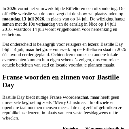
In
2026
vormt het vuurwerk bij de Eiffeltoren een uitzondering. De
officiële website van de toren zegt dat de show zal plaatsvinden op
maandag 13 juli 2026
, in plaats van op 14 juli. De wijziging hangt
samen met de 10e verjaardag van de aanslag in Nice op 14 juli
2016, waardoor 14 juli wordt vrijgehouden voor herdenking en
eerbetoon.
Dat onderscheid is belangrijk voor reizigers en lezers: Bastille Day
blijft 14 juli, maar het grote vuurwerk bij de Eiffeltoren staat in 2026
één avond eerder gepland. Ochtendceremonies en andere lokale
evenementen kunnen hun eigen schema’s volgen, dus controleer
actuele berichten van stad en locatie voordat je plannen maakt.
Franse woorden en zinnen voor Bastille
Day
Bastille Day biedt nuttige Franse woordenschat, maar heeft geen
universele begroeting zoals “Merry Christmas.” In officiële en
openbare taal noemen mensen meestal de dag zelf of gebruiken ze
republikeinse leuzen, in plaats van een vaste feestdagwens uit te
wisselen.
Engelse
Wanneer gebruik je