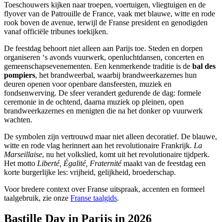
Toeschouwers kijken naar troepen, voertuigen, vliegtuigen en de
flyover van de Patrouille de France, vaak met blauwe, witte en rode
rook boven de avenue, terwijl de Franse president en genodigden
vanaf officiële tribunes toekijken.
De feestdag behoort niet alleen aan Parijs toe. Steden en dorpen
organiseren ‘s avonds vuurwerk, openluchtdansen, concerten en
gemeenschapsevenementen. Een kenmerkende traditie is de
bal des
pompiers
, het brandweerbal, waarbij brandweerkazernes hun
deuren openen voor openbare dansfeesten, muziek en
fondsenwerving. De sfeer verandert gedurende de dag: formele
ceremonie in de ochtend, daarna muziek op pleinen, open
brandweerkazernes en menigten die na het donker op vuurwerk
wachten.
De symbolen zijn vertrouwd maar niet alleen decoratief. De blauwe,
witte en rode vlag herinnert aan het revolutionaire Frankrijk.
La
Marseillaise
, nu het volkslied, komt uit het revolutionaire tijdperk.
Het motto
Liberté, Égalité, Fraternité
maakt van de feestdag een
korte burgerlijke les: vrijheid, gelijkheid, broederschap.
Voor bredere context over Franse uitspraak, accenten en formeel
taalgebruik, zie onze
Franse taalgids
.
Bastille Day in Parijs in 2026