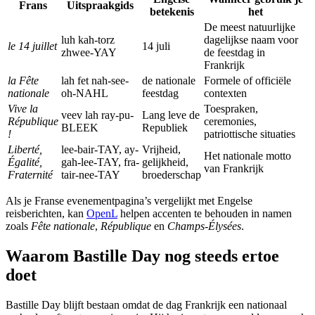
Frans
Uitspraakgids
betekenis
het
De meest natuurlijke
luh kah-torz
dagelijkse naam voor
le 14 juillet
14 juli
zhwee-YAY
de feestdag in
Frankrijk
la Fête
lah fet nah-see-
de nationale
Formele of officiële
nationale
oh-NAHL
feestdag
contexten
Vive la
Toespraken,
veev lah ray-pu-
Lang leve de
République
ceremonies,
BLEEK
Republiek
!
patriottische situaties
Liberté,
lee-bair-TAY, ay-
Vrijheid,
Het nationale motto
Égalité,
gah-lee-TAY, fra-
gelijkheid,
van Frankrijk
Fraternité
tair-nee-TAY
broederschap
Als je Franse evenementpagina’s vergelijkt met Engelse
reisberichten, kan
OpenL
helpen accenten te behouden in namen
zoals
Fête nationale
,
République
en
Champs-Élysées
.
Waarom Bastille Day nog steeds ertoe
doet
Bastille Day blijft bestaan omdat de dag Frankrijk een nationaal