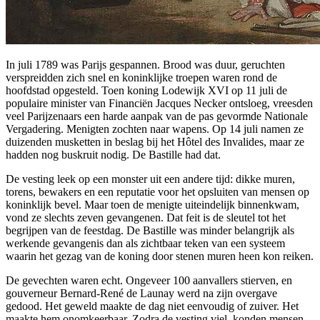
In juli 1789 was Parijs gespannen. Brood was duur, geruchten
verspreidden zich snel en koninklijke troepen waren rond de
hoofdstad opgesteld. Toen koning Lodewijk XVI op 11 juli de
populaire minister van Financiën Jacques Necker ontsloeg, vreesden
veel Parijzenaars een harde aanpak van de pas gevormde Nationale
Vergadering. Menigten zochten naar wapens. Op 14 juli namen ze
duizenden musketten in beslag bij het Hôtel des Invalides, maar ze
hadden nog buskruit nodig. De Bastille had dat.
De vesting leek op een monster uit een andere tijd: dikke muren,
torens, bewakers en een reputatie voor het opsluiten van mensen op
koninklijk bevel. Maar toen de menigte uiteindelijk binnenkwam,
vond ze slechts zeven gevangenen. Dat feit is de sleutel tot het
begrijpen van de feestdag. De Bastille was minder belangrijk als
werkende gevangenis dan als zichtbaar teken van een systeem
waarin het gezag van de koning door stenen muren heen kon reiken.
De gevechten waren echt. Ongeveer 100 aanvallers stierven, en
gouverneur Bernard-René de Launay werd na zijn overgave
gedood. Het geweld maakte de dag niet eenvoudig of zuiver. Het
maakte hem onomkeerbaar. Zodra de vesting viel, konden mensen