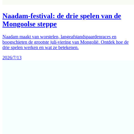
Naadam-festival: de drie spelen van de
Mongoolse steppe
Naadam maakt van worstelen, langeafstandspaardenraces en
boogschieten de grootste juli-viering van Mongolië. Ontdek hoe de
drie spelen werken en wat ze betekenen.
2026/7/13