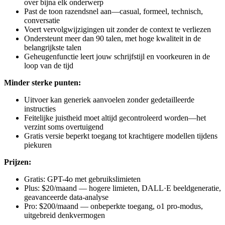
over bijna elk onderwerp
Past de toon razendsnel aan—casual, formeel, technisch,
conversatie
Voert vervolgwijzigingen uit zonder de context te verliezen
Ondersteunt meer dan 90 talen, met hoge kwaliteit in de
belangrijkste talen
Geheugenfunctie leert jouw schrijfstijl en voorkeuren in de
loop van de tijd
Minder sterke punten:
Uitvoer kan generiek aanvoelen zonder gedetailleerde
instructies
Feitelijke juistheid moet altijd gecontroleerd worden—het
verzint soms overtuigend
Gratis versie beperkt toegang tot krachtigere modellen tijdens
piekuren
Prijzen:
Gratis: GPT-4o met gebruikslimieten
Plus: $20/maand — hogere limieten, DALL·E beeldgeneratie,
geavanceerde data-analyse
Pro: $200/maand — onbeperkte toegang, o1 pro-modus,
uitgebreid denkvermogen