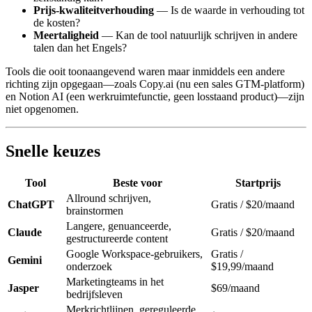
Prijs-kwaliteitverhouding
— Is de waarde in verhouding tot
de kosten?
Meertaligheid
— Kan de tool natuurlijk schrijven in andere
talen dan het Engels?
Tools die ooit toonaangevend waren maar inmiddels een andere
richting zijn opgegaan—zoals Copy.ai (nu een sales GTM-platform)
en Notion AI (een werkruimtefunctie, geen losstaand product)—zijn
niet opgenomen.
Snelle keuzes
Tool
Beste voor
Startprijs
Allround schrijven,
ChatGPT
Gratis / $20/maand
brainstormen
Langere, genuanceerde,
Claude
Gratis / $20/maand
gestructureerde content
Google Workspace-gebruikers,
Gratis /
Gemini
onderzoek
$19,99/maand
Marketingteams in het
Jasper
$69/maand
bedrijfsleven
Merkrichtlijnen, gereguleerde