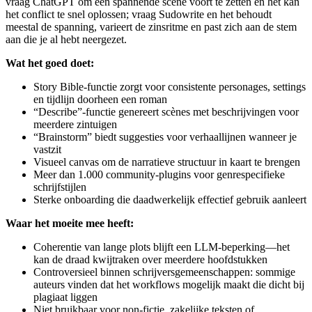
vraag ChatGPT om een spannende scène voort te zetten en het kan
het conflict te snel oplossen; vraag Sudowrite en het behoudt
meestal de spanning, varieert de zinsritme en past zich aan de stem
aan die je al hebt neergezet.
Wat het goed doet:
Story Bible-functie zorgt voor consistente personages, settings
en tijdlijn doorheen een roman
“Describe”-functie genereert scènes met beschrijvingen voor
meerdere zintuigen
“Brainstorm” biedt suggesties voor verhaallijnen wanneer je
vastzit
Visueel canvas om de narratieve structuur in kaart te brengen
Meer dan 1.000 community-plugins voor genrespecifieke
schrijfstijlen
Sterke onboarding die daadwerkelijk effectief gebruik aanleert
Waar het moeite mee heeft:
Coherentie van lange plots blijft een LLM-beperking—het
kan de draad kwijtraken over meerdere hoofdstukken
Controversieel binnen schrijversgemeenschappen: sommige
auteurs vinden dat het workflows mogelijk maakt die dicht bij
plagiaat liggen
Niet bruikbaar voor non-fictie, zakelijke teksten of