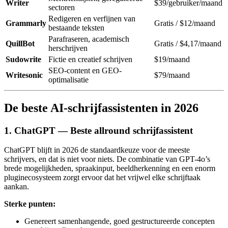
Writer
$39/gebruiker/maand
sectoren
Redigeren en verfijnen van
Grammarly
Gratis / $12/maand
bestaande teksten
Parafraseren, academisch
QuillBot
Gratis / $4,17/maand
herschrijven
Sudowrite
Fictie en creatief schrijven
$19/maand
SEO-content en GEO-
Writesonic
$79/maand
optimalisatie
De beste AI-schrijfassistenten in 2026
1. ChatGPT — Beste allround schrijfassistent
ChatGPT blijft in 2026 de standaardkeuze voor de meeste
schrijvers, en dat is niet voor niets. De combinatie van GPT-4o’s
brede mogelijkheden, spraakinput, beeldherkenning en een enorm
pluginecosysteem zorgt ervoor dat het vrijwel elke schrijftaak
aankan.
Sterke punten:
Genereert samenhangende, goed gestructureerde concepten