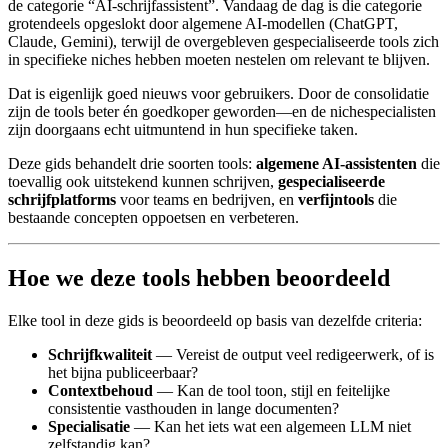
de categorie “AI-schrijfassistent”. Vandaag de dag is die categorie
grotendeels opgeslokt door algemene AI-modellen (ChatGPT,
Claude, Gemini), terwijl de overgebleven gespecialiseerde tools zich
in specifieke niches hebben moeten nestelen om relevant te blijven.
Dat is eigenlijk goed nieuws voor gebruikers. Door de consolidatie
zijn de tools beter én goedkoper geworden—en de nichespecialisten
zijn doorgaans echt uitmuntend in hun specifieke taken.
Deze gids behandelt drie soorten tools:
algemene AI-assistenten
die
toevallig ook uitstekend kunnen schrijven,
gespecialiseerde
schrijfplatforms
voor teams en bedrijven, en
verfijntools
die
bestaande concepten oppoetsen en verbeteren.
Hoe we deze tools hebben beoordeeld
Elke tool in deze gids is beoordeeld op basis van dezelfde criteria:
Schrijfkwaliteit
— Vereist de output veel redigeerwerk, of is
het bijna publiceerbaar?
Contextbehoud
— Kan de tool toon, stijl en feitelijke
consistentie vasthouden in lange documenten?
Specialisatie
— Kan het iets wat een algemeen LLM niet
zelfstandig kan?