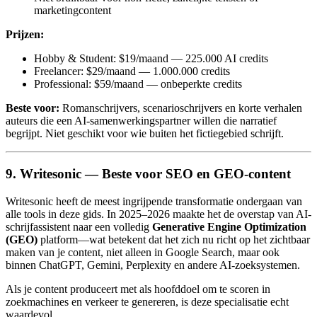
marketingcontent
Prijzen:
Hobby & Student: $19/maand — 225.000 AI credits
Freelancer: $29/maand — 1.000.000 credits
Professional: $59/maand — onbeperkte credits
Beste voor:
Romanschrijvers, scenarioschrijvers en korte verhalen
auteurs die een AI-samenwerkingspartner willen die narratief
begrijpt. Niet geschikt voor wie buiten het fictiegebied schrijft.
9. Writesonic — Beste voor SEO en GEO-content
Writesonic heeft de meest ingrijpende transformatie ondergaan van
alle tools in deze gids. In 2025–2026 maakte het de overstap van AI-
schrijfassistent naar een volledig
Generative Engine Optimization
(GEO)
platform—wat betekent dat het zich nu richt op het zichtbaar
maken van je content, niet alleen in Google Search, maar ook
binnen ChatGPT, Gemini, Perplexity en andere AI-zoeksystemen.
Als je content produceert met als hoofddoel om te scoren in
zoekmachines en verkeer te genereren, is deze specialisatie echt
waardevol.