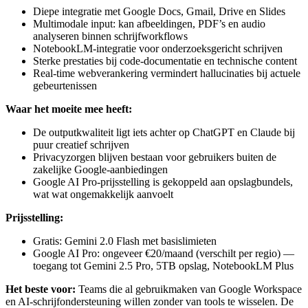
Diepe integratie met Google Docs, Gmail, Drive en Slides
Multimodale input: kan afbeeldingen, PDF’s en audio
analyseren binnen schrijfworkflows
NotebookLM-integratie voor onderzoeksgericht schrijven
Sterke prestaties bij code-documentatie en technische content
Real-time webverankering vermindert hallucinaties bij actuele
gebeurtenissen
Waar het moeite mee heeft:
De outputkwaliteit ligt iets achter op ChatGPT en Claude bij
puur creatief schrijven
Privacyzorgen blijven bestaan voor gebruikers buiten de
zakelijke Google-aanbiedingen
Google AI Pro-prijsstelling is gekoppeld aan opslagbundels,
wat wat ongemakkelijk aanvoelt
Prijsstelling:
Gratis: Gemini 2.0 Flash met basislimieten
Google AI Pro: ongeveer €20/maand (verschilt per regio) —
toegang tot Gemini 2.5 Pro, 5TB opslag, NotebookLM Plus
Het beste voor:
Teams die al gebruikmaken van Google Workspace
en AI-schrijfondersteuning willen zonder van tools te wisselen. De