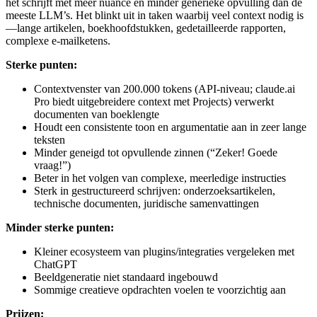
het schrijft met meer nuance en minder generieke opvulling dan de
meeste LLM’s. Het blinkt uit in taken waarbij veel context nodig is
—lange artikelen, boekhoofdstukken, gedetailleerde rapporten,
complexe e-mailketens.
Sterke punten:
Contextvenster van 200.000 tokens (API-niveau; claude.ai
Pro biedt uitgebreidere context met Projects) verwerkt
documenten van boeklengte
Houdt een consistente toon en argumentatie aan in zeer lange
teksten
Minder geneigd tot opvullende zinnen (“Zeker! Goede
vraag!”)
Beter in het volgen van complexe, meerledige instructies
Sterk in gestructureerd schrijven: onderzoeksartikelen,
technische documenten, juridische samenvattingen
Minder sterke punten:
Kleiner ecosysteem van plugins/integraties vergeleken met
ChatGPT
Beeldgeneratie niet standaard ingebouwd
Sommige creatieve opdrachten voelen te voorzichtig aan
Prijzen: