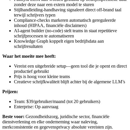
zonder deze naar een extern model te sturen
Stijlhandleiding-handhaving signaleert direct off-brand taal
terwijl schrijvers typen
Compliance-checks markeren automatisch gereguleerde
inhoud (HIPAA, financiële disclaimers)
AI-agent builder (no-code) stelt teams in staat repetitieve
schrijfprocessen te automatiseren
Knowledge Graph koppelt eigen bedrijfsdata aan
schrijfresultaten
Waar het moeite mee heeft:
Vereist een uitgebreide setup—geen tool die je opent en direct
productief gebruikt
Prijs is hoog voor kleine teams
Creatieve schrijfkwaliteit blijft achter bij de algemene LLM’s
Prijzen:
Team: $39/gebruiker/maand (tot 20 gebruikers)
Enterprise: Op aanvraag
Beste voor:
Gezondheidszorg, juridische sector, financiële
dienstverlening en elke onderneming waar naleving,
merkconsistentie en gegevensprivacy absolute vereisten zijn.