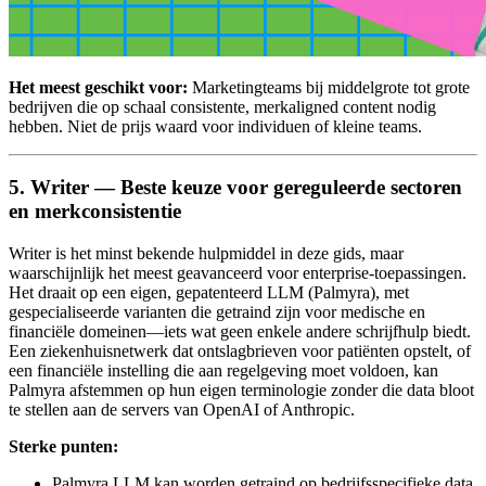
Het meest geschikt voor:
Marketingteams bij middelgrote tot grote
bedrijven die op schaal consistente, merkaligned content nodig
hebben. Niet de prijs waard voor individuen of kleine teams.
5. Writer — Beste keuze voor gereguleerde sectoren
en merkconsistentie
Writer is het minst bekende hulpmiddel in deze gids, maar
waarschijnlijk het meest geavanceerd voor enterprise-toepassingen.
Het draait op een eigen, gepatenteerd LLM (Palmyra), met
gespecialiseerde varianten die getraind zijn voor medische en
financiële domeinen—iets wat geen enkele andere schrijfhulp biedt.
Een ziekenhuisnetwerk dat ontslagbrieven voor patiënten opstelt, of
een financiële instelling die aan regelgeving moet voldoen, kan
Palmyra afstemmen op hun eigen terminologie zonder die data bloot
te stellen aan de servers van OpenAI of Anthropic.
Sterke punten:
Palmyra LLM kan worden getraind op bedrijfsspecifieke data