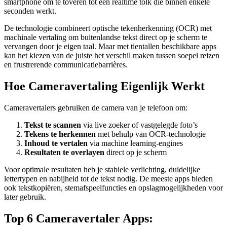
smartphone om te toveren tot een realtime tolk die binnen enkele
seconden werkt.
De technologie combineert optische tekenherkenning (OCR) met
machinale vertaling om buitenlandse tekst direct op je scherm te
vervangen door je eigen taal. Maar met tientallen beschikbare apps
kan het kiezen van de juiste het verschil maken tussen soepel reizen
en frustrerende communicatiebarrières.
Hoe Cameravertaling Eigenlijk Werkt
Cameravertalers gebruiken de camera van je telefoon om:
Tekst te scannen
via live zoeker of vastgelegde foto’s
Tekens te herkennen
met behulp van OCR-technologie
Inhoud te vertalen
via machine learning-engines
Resultaten te overlayen
direct op je scherm
Voor optimale resultaten heb je stabiele verlichting, duidelijke
lettertypen en nabijheid tot de tekst nodig. De meeste apps bieden
ook tekstkopiëren, stemafspeelfuncties en opslagmogelijkheden voor
later gebruik.
Top 6 Cameravertaler Apps: