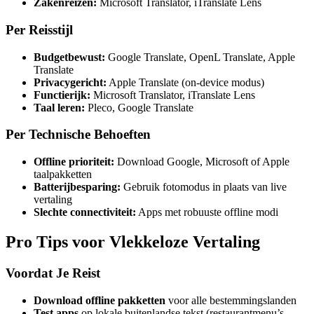
Zakenreizen:
Microsoft Translator, iTranslate Lens
Per Reisstijl
Budgetbewust:
Google Translate, OpenL Translate, Apple
Translate
Privacygericht:
Apple Translate (on-device modus)
Functierijk:
Microsoft Translator, iTranslate Lens
Taal leren:
Pleco, Google Translate
Per Technische Behoeften
Offline prioriteit:
Download Google, Microsoft of Apple
taalpakketten
Batterijbesparing:
Gebruik fotomodus in plaats van live
vertaling
Slechte connectiviteit:
Apps met robuuste offline modi
Pro Tips voor Vlekkeloze Vertaling
Voordat Je Reist
Download offline pakketten
voor alle bestemmingslanden
Test apps
op lokale buitenlandse tekst (restaurantmenu’s,