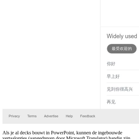
Als je al decks bouwt in PowerPoint, kunnen de ingebouwde
vertaalopties (aangedreven door Microsoft Translator) handig zijn.