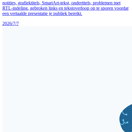
notities, grafiektitels, SmartArt-tekst, ondertitels, problemen met
RTL-indeling, gebroken links en tekstoverloop op te sporen voordat
een vertaalde presentatie je publiek bereikt.
2026/7/7