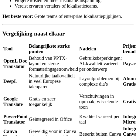
Hogere kosten en meer installatie-inspanning.
Vereist ervaren vertalers of lokalisatieteams.
Het beste voor
: Grote teams of enterprise-lokalisatiepijplijnen.
Vergelijking naast elkaar
Belangrijkste sterke
Prijsm
Tool
Nadelen
punten
benad
Behoud van PPTX-
Gebruiksbeperkingen;
OpenL Doc
layout en sterke
AI-kwaliteit varieert
Pay-a
Translator
formatteringsgetrouwheid
per onderwerp
Natuurlijke taalkwaliteit
Layoutproblemen bij
Abonn
DeepL
in veel Europese
complexe dia’s
Gratis
talenparen
Verschuivingen in
Google
Gratis en zeer
opmaak; wisselende
Gratis
Translate
toegankelijk
toon
PowerPoint
Kwaliteit varieert per
Inbegr
Geïntegreerd in Office
Translator
taal
Micros
Inbeg
Canva
Geweldig voor in Canva
Beperkt buiten Canva
Canva