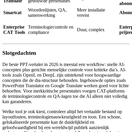
Translate
gebouwde presentaties
abonn
Woordenlijsten, QA,
Meer installatie
Smartcat
Abon
samenwerking
vereist
Enterprise
Terminologiecontrole en
Enterp
Duur, complex
CAT Tools
compliance
prijze
Slotgedachten
De beste PPT-vertaler in 2026 is meestal een workflow: snelle AI-
concepten plus gerichte menselijke controle voor kritieke dia’s. AI-
tools zoals OpenL en DeepL zijn uitstekend voor hoogwaardige
concepten die de dia-structuur behouden. Ingebouwde opties zoals
PowerPoint Translator en Google Translate werken goed voor lichte
behoeften. Voor merkkritische presentaties voegen CAT-platforms
de terminologiecontrole en QA-lagen toe die AI alleen niet volledig
kan garanderen.
Welke tool je ook kiest, controleer altijd het vertaalde bestand op
layoutfouten, terminologienauwkeurigheid en toon. Een schone,
gelokaliseerde presentatie kan de duidelijkheid en
geloofwaardigheid bij een wereldwijd publiek aanzienlijk