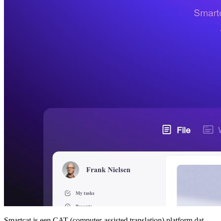
Smartcat is een CAT (computer-assisted translation) platform dat