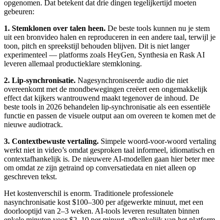
opgenomen. Dat betekent dat drie dingen tegelijkertijd moeten
gebeuren:
1. Stemklonen over talen heen.
De beste tools kunnen nu je stem
uit een bronvideo halen en reproduceren in een andere taal, terwijl je
toon, pitch en spreekstijl behouden blijven. Dit is niet langer
experimenteel — platforms zoals HeyGen, Synthesia en Rask AI
leveren allemaal productieklare stemkloning.
2. Lip-synchronisatie.
Nagesynchroniseerde audio die niet
overeenkomt met de mondbewegingen creëert een ongemakkelijk
effect dat kijkers wantrouwend maakt tegenover de inhoud. De
beste tools in 2026 behandelen lip-synchronisatie als een essentiële
functie en passen de visuele output aan om overeen te komen met de
nieuwe audiotrack.
3. Contextbewuste vertaling.
Simpele woord-voor-woord vertaling
werkt niet in video’s omdat gesproken taal informeel, idiomatisch en
contextafhankelijk is. De nieuwere AI-modellen gaan hier beter mee
om omdat ze zijn getraind op conversatiedata en niet alleen op
geschreven tekst.
Het kostenverschil is enorm. Traditionele professionele
nasynchronisatie kost $100–300 per afgewerkte minuut, met een
doorlooptijd van 2–3 weken. AI-tools leveren resultaten binnen
enkele minuten voor $2–10 per minuut, afhankelijk van het platform