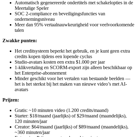
Automatisch gegenereerde ondertitels met schakelopties in de
Meertalige Speler
SOC 2-compliance en beveiligingsfuncties van
ondernemingsniveau
Meer dan 95% vertaalnauwkeurigheid voor veelvoorkomende
talen
Zwakke punten:
Het creditsysteem beperkt het gebruik, en je kunt geen extra
credits kopen tijdens een lopende cyclus
Studio-avatars kosten een extra $1.000 per jaar
1-klikvertaling en SCORM-export zijn alleen beschikbaar op
het Enterprise-abonnement
Minder geschikt voor het vertalen van bestaande beelden —
het is het sterkst bij het maken van nieuwe video’s met AI-
avatars
Prijzen:
Gratis: ~10 minuten video (1.200 credits/maand)
Starter: $18/maand (jaarlijks) of $29/maand (maandelijks),
120 minuten/jaar
Creator: $64/maand (jaarlijks) of $89/maand (maandelijks),
~360 minuten/jaar