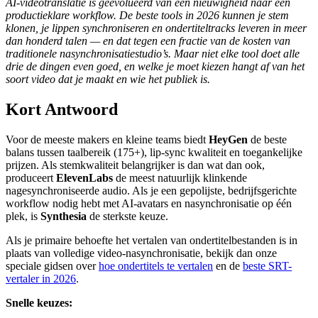
AI-videotranslatie is geëvolueerd van een nieuwigheid naar een
productieklare workflow. De beste tools in 2026 kunnen je stem
klonen, je lippen synchroniseren en ondertiteltracks leveren in meer
dan honderd talen — en dat tegen een fractie van de kosten van
traditionele nasynchronisatiestudio’s. Maar niet elke tool doet alle
drie de dingen even goed, en welke je moet kiezen hangt af van het
soort video dat je maakt en wie het publiek is.
Kort Antwoord
Voor de meeste makers en kleine teams biedt
HeyGen
de beste
balans tussen taalbereik (175+), lip-sync kwaliteit en toegankelijke
prijzen. Als stemkwaliteit belangrijker is dan wat dan ook,
produceert
ElevenLabs
de meest natuurlijk klinkende
nagesynchroniseerde audio. Als je een gepolijste, bedrijfsgerichte
workflow nodig hebt met AI-avatars en nasynchronisatie op één
plek, is
Synthesia
de sterkste keuze.
Als je primaire behoefte het vertalen van ondertitelbestanden is in
plaats van volledige video-nasynchronisatie, bekijk dan onze
speciale gidsen over
hoe ondertitels te vertalen
en de
beste SRT-
vertaler in 2026
.
Snelle keuzes: