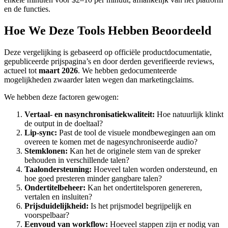
en de functies.
Hoe We Deze Tools Hebben Beoordeeld
Deze vergelijking is gebaseerd op officiële productdocumentatie,
gepubliceerde prijspagina’s en door derden geverifieerde reviews,
actueel tot
maart 2026
. We hebben gedocumenteerde
mogelijkheden zwaarder laten wegen dan marketingclaims.
We hebben deze factoren gewogen:
Vertaal- en nasynchronisatiekwaliteit:
Hoe natuurlijk klinkt
de output in de doeltaal?
Lip-sync:
Past de tool de visuele mondbewegingen aan om
overeen te komen met de nagesynchroniseerde audio?
Stemklonen:
Kan het de originele stem van de spreker
behouden in verschillende talen?
Taalondersteuning:
Hoeveel talen worden ondersteund, en
hoe goed presteren minder gangbare talen?
Ondertitelbeheer:
Kan het ondertitelsporen genereren,
vertalen en insluiten?
Prijsduidelijkheid:
Is het prijsmodel begrijpelijk en
voorspelbaar?
Eenvoud van workflow:
Hoeveel stappen zijn er nodig van