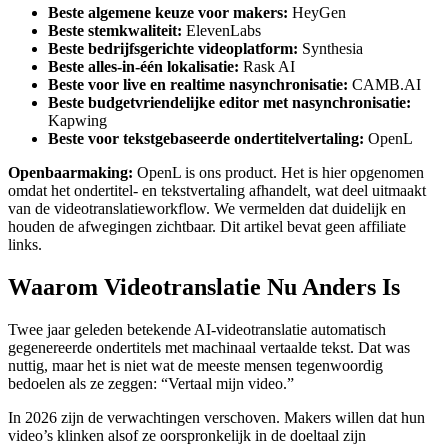
Beste algemene keuze voor makers:
HeyGen
Beste stemkwaliteit:
ElevenLabs
Beste bedrijfsgerichte videoplatform:
Synthesia
Beste alles-in-één lokalisatie:
Rask AI
Beste voor live en realtime nasynchronisatie:
CAMB.AI
Beste budgetvriendelijke editor met nasynchronisatie:
Kapwing
Beste voor tekstgebaseerde ondertitelvertaling:
OpenL
Openbaarmaking:
OpenL is ons product. Het is hier opgenomen
omdat het ondertitel- en tekstvertaling afhandelt, wat deel uitmaakt
van de videotranslatieworkflow. We vermelden dat duidelijk en
houden de afwegingen zichtbaar. Dit artikel bevat geen affiliate
links.
Waarom Videotranslatie Nu Anders Is
Twee jaar geleden betekende AI-videotranslatie automatisch
gegenereerde ondertitels met machinaal vertaalde tekst. Dat was
nuttig, maar het is niet wat de meeste mensen tegenwoordig
bedoelen als ze zeggen: “Vertaal mijn video.”
In 2026 zijn de verwachtingen verschoven. Makers willen dat hun
video’s klinken alsof ze oorspronkelijk in de doeltaal zijn