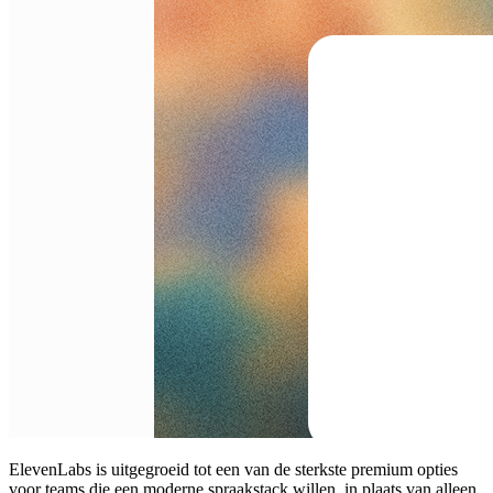
ElevenLabs is uitgegroeid tot een van de sterkste premium opties
voor teams die een moderne spraakstack willen, in plaats van alleen