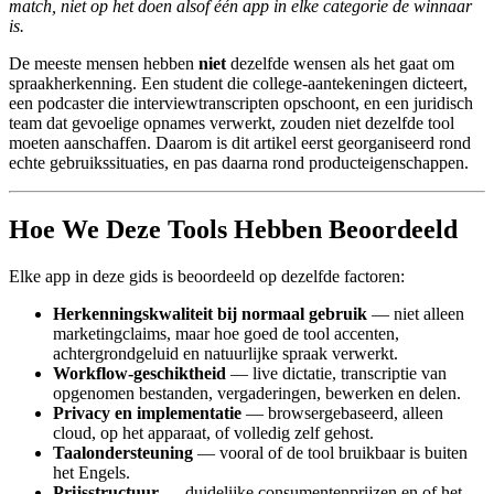
match, niet op het doen alsof één app in elke categorie de winnaar
is.
De meeste mensen hebben
niet
dezelfde wensen als het gaat om
spraakherkenning. Een student die college-aantekeningen dicteert,
een podcaster die interviewtranscripten opschoont, en een juridisch
team dat gevoelige opnames verwerkt, zouden niet dezelfde tool
moeten aanschaffen. Daarom is dit artikel eerst georganiseerd rond
echte gebruikssituaties, en pas daarna rond producteigenschappen.
Hoe We Deze Tools Hebben Beoordeeld
Elke app in deze gids is beoordeeld op dezelfde factoren:
Herkenningskwaliteit bij normaal gebruik
— niet alleen
marketingclaims, maar hoe goed de tool accenten,
achtergrondgeluid en natuurlijke spraak verwerkt.
Workflow-geschiktheid
— live dictatie, transcriptie van
opgenomen bestanden, vergaderingen, bewerken en delen.
Privacy en implementatie
— browsergebaseerd, alleen
cloud, op het apparaat, of volledig zelf gehost.
Taalondersteuning
— vooral of de tool bruikbaar is buiten
het Engels.
Prijsstructuur
— duidelijke consumentenprijzen en of het