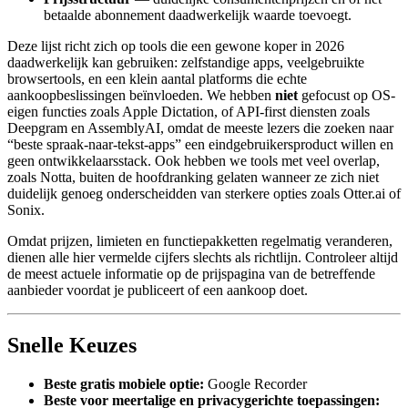
betaalde abonnement daadwerkelijk waarde toevoegt.
Deze lijst richt zich op tools die een gewone koper in 2026
daadwerkelijk kan gebruiken: zelfstandige apps, veelgebruikte
browsertools, en een klein aantal platforms die echte
aankoopbeslissingen beïnvloeden. We hebben
niet
gefocust op OS-
eigen functies zoals Apple Dictation, of API-first diensten zoals
Deepgram en AssemblyAI, omdat de meeste lezers die zoeken naar
“beste spraak-naar-tekst-apps” een eindgebruikersproduct willen en
geen ontwikkelaarsstack. Ook hebben we tools met veel overlap,
zoals Notta, buiten de hoofdranking gelaten wanneer ze zich niet
duidelijk genoeg onderscheidden van sterkere opties zoals Otter.ai of
Sonix.
Omdat prijzen, limieten en functiepakketten regelmatig veranderen,
dienen alle hier vermelde cijfers slechts als richtlijn. Controleer altijd
de meest actuele informatie op de prijspagina van de betreffende
aanbieder voordat je publiceert of een aankoop doet.
Snelle Keuzes
Beste gratis mobiele optie:
Google Recorder
Beste voor meertalige en privacygerichte toepassingen: