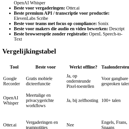
OpenAI Whisper
Beste voor vergaderingen:
Otter.ai
Beste premium API / transcriptie voor productie:
ElevenLabs Scribe
Beste voor teams met focus op compliance:
Sonix
Beste voor makers die audio en video bewerken:
Descript
Beste browseroptie zonder registratie:
OpenL Speech-to-
Text
Vergelijkingstabel
Tool
Beste voor
Werkt offline?
Taalonderste
Ja, op
Google
Gratis mobiele
Voor gangbare
ondersteunde
Recorder
dicteerfunctie
gesproken tale
Pixel-toestellen
Meertalige en
OpenAI
privacygerichte
Ja, bij zelfhosting
100+ talen
Whisper
workflows
Vergaderingen en
Engels, Frans,
Otter.ai
Nee
teamnotities
Spaans