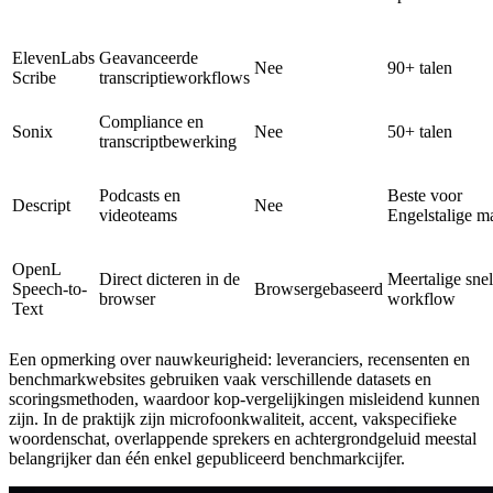
ElevenLabs
Geavanceerde
Nee
90+ talen
Scribe
transcriptieworkflows
Compliance en
Sonix
Nee
50+ talen
transcriptbewerking
Podcasts en
Beste voor
Descript
Nee
videoteams
Engelstalige m
OpenL
Direct dicteren in de
Meertalige snel
Speech-to-
Browsergebaseerd
browser
workflow
Text
Een opmerking over nauwkeurigheid: leveranciers, recensenten en
benchmarkwebsites gebruiken vaak verschillende datasets en
scoringsmethoden, waardoor kop-vergelijkingen misleidend kunnen
zijn. In de praktijk zijn microfoonkwaliteit, accent, vakspecifieke
woordenschat, overlappende sprekers en achtergrondgeluid meestal
belangrijker dan één enkel gepubliceerd benchmarkcijfer.