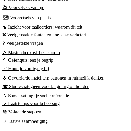
📚 Voorzetsels van tijd
🗺️ Voorzetsels van plaats
🧠 Inzicht voor taalleerders: waarom dit telt
❌ Veelgemaakte fouten en hoe je ze verbetert
❓ Veelgestelde vragen
🎯 Masterchecklist: beslisboom
💪 Oefenquiz: test je begrip
📈 Houd je voortgang bij
🌟 Gevorderde inzichten: patronen in ruimtelijk denken
🎓 Studiestrategieën voor langdurig onthouden
📝 Samenvatting: je snelle referentie
🚀 Laatste tips voor beheersing
📚 Volgende stappen
✨ Laatste aanmoediging