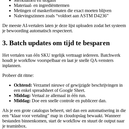
Merknamen en slogans
Materiaal- en ingrediënttermen
Metingen of maskerformaten die exact moeten blijven
Nalevingszinnen zoals “voldoet aan ASTM D4236”
De meeste AI-vertalers laten je deze lijst uploaden zodat het systeem
je bewoording automatisch respecteert.
3. Batch updates om tijd te besparen
Het vertalen van één SKU tegelijk vertraagt iedereen. Batchwerk
houdt je workflow voorspelbaar en laat je snelle QA-vensters
inplannen.
Probeer dit ritme:
Ochtend:
Verzamel nieuwe of gewijzigde beschrijvingen in
een enkel spreadsheet of Google Sheet.
Middag:
Vertaal ze allemaal in één run.
Middag:
Doe een snelle controle en publiceer dan.
Als je een grote catalogus beheert, stel dan een automatisering in die
een “klaar voor vertaling” map in cloudopslag bewaakt. Wanneer
bestanden binnenkomen, start de workflow en stuurt de output naar
je teaminbox.