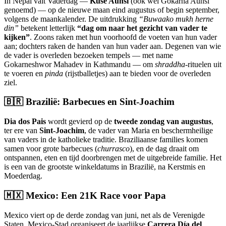
In Nepal valt Vaderdag —
Kuse Aunsi
(ook wel Gokarna Aunsi
genoemd) — op de nieuwe maan eind augustus of begin september,
volgens de maankalender. De uitdrukking
“Buwaako mukh herne
din”
betekent letterlijk
“dag om naar het gezicht van vader te
kijken”
. Zoons raken met hun voorhoofd de voeten van hun vader
aan; dochters raken de handen van hun vader aan. Degenen van wie
de vader is overleden bezoeken tempels — met name
Gokarneshwor Mahadev in Kathmandu — om
shraddha
-rituelen uit
te voeren en
pinda
(rijstballetjes) aan te bieden voor de overleden
ziel.
🇧🇷 Brazilië: Barbecues en Sint-Joachim
Dia dos Pais
wordt gevierd op de
tweede zondag van augustus
,
ter ere van
Sint-Joachim
, de vader van Maria en beschermheilige
van vaders in de katholieke traditie. Braziliaanse families komen
samen voor grote barbecues (
churrasco
), en de dag draait om
ontspannen, eten en tijd doorbrengen met de uitgebreide familie. Het
is een van de grootste winkeldatums in Brazilië, na Kerstmis en
Moederdag.
🇲🇽 Mexico: Een 21K Race voor Papa
Mexico viert op de derde zondag van juni, net als de Verenigde
Staten. Mexico-Stad organiseert de jaarlijkse
Carrera Día del