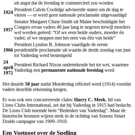
uit angst dat de feestdag te commercieel zou worden
President Calvin Coolidge adviseerde staten om de dag te
1924
vieren — er werd geen nationale proclamatie uitgevaardigd
Senator Margaret Chase Smith uit Maine beschuldigde het
Congres ervan vaders 40 jaar lang te negeren terwijl moeders
1957
wel werden geëerd: “Of we eren beide ouders, moeder én
vader, of we stoppen met het eren van één van beide”
President Lyndon B. Johnson vaardigde de eerste
1966
presidentiële proclamatie uit waarin de derde zondag van juni
tot Vaderdag werd bestempeld
24
President Richard Nixon ondertekende het tot wet, waarmee
april
Vaderdag een
permanente nationale feestdag
werd
1972
Het duurde
58 jaar
nadat Moederdag officieel werd (1914) voordat
vaders dezelfde erkenning kregen.
Er was ook een concurrerende claim:
Harry C. Meek
, lid van
Lions Clubs International, zei dat hij Vaderdag in 1915 had bedacht.
De Lions Club noemde hem “Bedenker van Vaderdag”. Maar de
historische bronnen wijzen sterk in de richting van Sonora Smart
Dodds campagne van 1909–1910.
Een Voetnoot over de Spelling