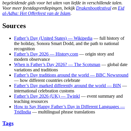
begeleidende gids voor het uiten van liefde in verschillende talen.
Voor meer feestdagverdiepingen, bekijk
Drakenbootfestival
en
Eid
al-Adha: Het Offerfeest van de Islam
.
Sources
Father’s Day (United States) — Wikipedia
— full history of
the holiday, Sonora Smart Dodd, and the path to national
recognition
Father’s Day 2026 — History.com
— origin story and
modern observance
When is Father’s Day 2026? — The Scotsman
— global date
variations and traditions
Father’s Day traditions around the world — BBC Newsround
— how different countries celebrate
Father’s Day marked differently around the world — BIN
—
international celebration customs
Father’s Day 2026 (UK) — Twinkl
— event summary and
teaching resources
How to Say Happy Father’s Day in Different Languages —
TridIndia
— multilingual phrase translations
Tags