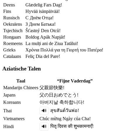
Deens
Glædelig Fars Dag!
Fins
Hyvää isänpäivää!
Russisch
С Днём Отца!
Oekraïens
З Днем Батька!
Tsjechisch
Šťastný Den Otců!
Hongaars
Boldog Apák Napját!
Roemeens
La mulți ani de Ziua Tatălui!
Grieks
Χρόνια Πολλά για τη Γιορτή του Πατέρα!
Catalaans
Feliç Dia del Pare!
Aziatische Talen
Taal
“Fijne Vaderdag”
Mandarijn Chinees
父親節快樂!
Japans
父の日おめでとう!
Koreaans
아버지날 축하합니다!
สุขสันต์วันพ่อ!
Thai
🔊
Vietnamees
Chúc mừng Ngày của Cha!
पितृ दिवस की शुभकामनाएँ!
Hindi
🔊