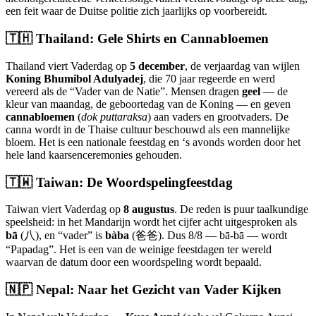
een feit waar de Duitse politie zich jaarlijks op voorbereidt.
🇹🇭 Thailand: Gele Shirts en Cannabloemen
Thailand viert Vaderdag op
5 december
, de verjaardag van wijlen
Koning Bhumibol Adulyadej
, die 70 jaar regeerde en werd
vereerd als de “Vader van de Natie”. Mensen dragen
geel
— de
kleur van maandag, de geboortedag van de Koning — en geven
cannabloemen
(
dok puttaraksa
) aan vaders en grootvaders. De
canna wordt in de Thaise cultuur beschouwd als een mannelijke
bloem. Het is een nationale feestdag en ‘s avonds worden door het
hele land kaarsenceremonies gehouden.
🇹🇼 Taiwan: De Woordspelingfeestdag
Taiwan viert Vaderdag op
8 augustus
. De reden is puur taalkundige
speelsheid: in het Mandarijn wordt het cijfer acht uitgesproken als
bā
(八), en “vader” is
bàba
(爸爸). Dus 8/8 — bā-bā — wordt
“Papadag”. Het is een van de weinige feestdagen ter wereld
waarvan de datum door een woordspeling wordt bepaald.
🇳🇵 Nepal: Naar het Gezicht van Vader Kijken