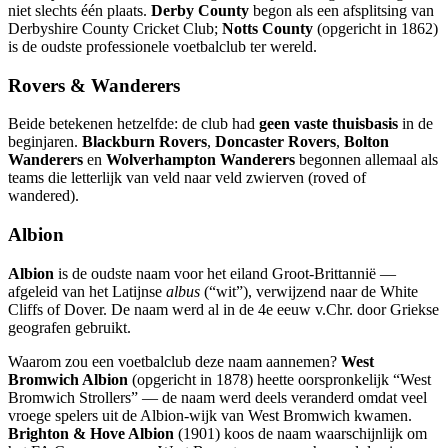
niet slechts één plaats.
Derby County
begon als een afsplitsing van
Derbyshire County Cricket Club;
Notts County
(opgericht in 1862)
is de oudste professionele voetbalclub ter wereld.
Rovers & Wanderers
Beide betekenen hetzelfde: de club had
geen vaste thuisbasis
in de
beginjaren.
Blackburn Rovers
,
Doncaster Rovers
,
Bolton
Wanderers
en
Wolverhampton Wanderers
begonnen allemaal als
teams die letterlijk van veld naar veld zwierven (roved of
wandered).
Albion
Albion
is de oudste naam voor het eiland Groot-Brittannië —
afgeleid van het Latijnse
albus
(“wit”), verwijzend naar de White
Cliffs of Dover. De naam werd al in de 4e eeuw v.Chr. door Griekse
geografen gebruikt.
Waarom zou een voetbalclub deze naam aannemen?
West
Bromwich Albion
(opgericht in 1878) heette oorspronkelijk “West
Bromwich Strollers” — de naam werd deels veranderd omdat veel
vroege spelers uit de Albion-wijk van West Bromwich kwamen.
Brighton & Hove Albion
(1901) koos de naam waarschijnlijk om