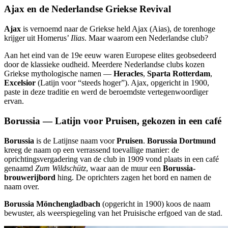
Ajax en de Nederlandse Griekse Revival
Ajax
is vernoemd naar de Griekse held Ajax (Aias), de torenhoge
krijger uit Homerus’
Ilias
. Maar waarom een Nederlandse club?
Aan het eind van de 19e eeuw waren Europese elites geobsedeerd
door de klassieke oudheid. Meerdere Nederlandse clubs kozen
Griekse mythologische namen —
Heracles
,
Sparta Rotterdam
,
Excelsior
(Latijn voor “steeds hoger”). Ajax, opgericht in 1900,
paste in deze traditie en werd de beroemdste vertegenwoordiger
ervan.
Borussia — Latijn voor Pruisen, gekozen in een café
Borussia
is de Latijnse naam voor
Pruisen
.
Borussia Dortmund
kreeg de naam op een verrassend toevallige manier: de
oprichtingsvergadering van de club in 1909 vond plaats in een café
genaamd
Zum Wildschütz
, waar aan de muur een
Borussia-
brouwerijbord
hing. De oprichters zagen het bord en namen de
naam over.
Borussia Mönchengladbach
(opgericht in 1900) koos de naam
bewuster, als weerspiegeling van het Pruisische erfgoed van de stad.