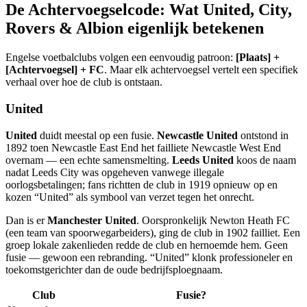
De Achtervoegselcode: Wat United, City,
Rovers & Albion eigenlijk betekenen
Engelse voetbalclubs volgen een eenvoudig patroon:
[Plaats] +
[Achtervoegsel] + FC
. Maar elk achtervoegsel vertelt een specifiek
verhaal over hoe de club is ontstaan.
United
United
duidt meestal op een fusie.
Newcastle United
ontstond in
1892 toen Newcastle East End het failliete Newcastle West End
overnam — een echte samensmelting.
Leeds United
koos de naam
nadat Leeds City was opgeheven vanwege illegale
oorlogsbetalingen; fans richtten de club in 1919 opnieuw op en
kozen “United” als symbool van verzet tegen het onrecht.
Dan is er
Manchester United
. Oorspronkelijk Newton Heath FC
(een team van spoorwegarbeiders), ging de club in 1902 failliet. Een
groep lokale zakenlieden redde de club en hernoemde hem. Geen
fusie — gewoon een rebranding. “United” klonk professioneler en
toekomstgerichter dan de oude bedrijfsploegnaam.
Club
Fusie?