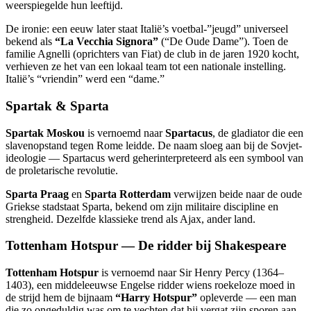
weerspiegelde hun leeftijd.
De ironie: een eeuw later staat Italië’s voetbal-”jeugd” universeel
bekend als
“La Vecchia Signora”
(“De Oude Dame”). Toen de
familie Agnelli (oprichters van Fiat) de club in de jaren 1920 kocht,
verhieven ze het van een lokaal team tot een nationale instelling.
Italië’s “vriendin” werd een “dame.”
Spartak & Sparta
Spartak Moskou
is vernoemd naar
Spartacus
, de gladiator die een
slavenopstand tegen Rome leidde. De naam sloeg aan bij de Sovjet-
ideologie — Spartacus werd geherinterpreteerd als een symbool van
de proletarische revolutie.
Sparta Praag
en
Sparta Rotterdam
verwijzen beide naar de oude
Griekse stadstaat Sparta, bekend om zijn militaire discipline en
strengheid. Dezelfde klassieke trend als Ajax, ander land.
Tottenham Hotspur — De ridder bij Shakespeare
Tottenham Hotspur
is vernoemd naar Sir Henry Percy (1364–
1403), een middeleeuwse Engelse ridder wiens roekeloze moed in
de strijd hem de bijnaam
“Harry Hotspur”
opleverde — een man
die zo ongeduldig was om te vechten dat hij vergat zijn sporen aan