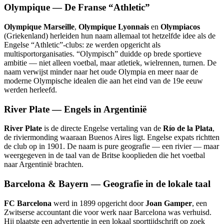
Olympique — De Franse “Athletic”
Olympique Marseille
,
Olympique Lyonnais
en
Olympiacos
(Griekenland) herleiden hun naam allemaal tot hetzelfde idee als de
Engelse “Athletic”-clubs: ze werden opgericht als
multisportorganisaties. “Olympisch” duidde op brede sportieve
ambitie — niet alleen voetbal, maar atletiek, wielrennen, turnen. De
naam verwijst minder naar het oude Olympia en meer naar de
moderne Olympische idealen die aan het eind van de 19e eeuw
werden herleefd.
River Plate — Engels in Argentinië
River Plate
is de directe Engelse vertaling van de
Río de la Plata
,
de riviermonding waaraan Buenos Aires ligt. Engelse expats richtten
de club op in 1901. De naam is pure geografie — een rivier — maar
weergegeven in de taal van de Britse kooplieden die het voetbal
naar Argentinië brachten.
Barcelona & Bayern — Geografie in de lokale taal
FC Barcelona
werd in 1899 opgericht door
Joan Gamper
, een
Zwitserse accountant die voor werk naar Barcelona was verhuisd.
Hij plaatste een advertentie in een lokaal sporttijdschrift op zoek