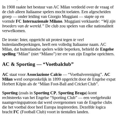
In 1908 raakte het bestuur van AC Milan verdeeld over de vraag of
de club alleen Italiaanse spelers mocht toelaten. Een afgescheiden
groep — onder leiding van Giorgio Muggiani — stapte op en
vormde
FC Internazionale Milano
. Muggiani verklaarde:
“Wij zijn
broeders van de wereld.”
De club zou spelers van elke nationaliteit
verwelkomen.
De ironie: Inter, opgericht uit protest tegen
te veel
buitenlandbeperkingen, heeft een volledig Italiaanse naam. AC
Milan, dat buitenlandse spelers wilde beperken, behield de
Engelse
spelling
“Milan” (niet “Milano”) ter ere van zijn Engelse oprichters.
AC & Sporting — “Voetbalclub”
AC
staat voor
Associazione Calcio
— “Voetbalvereniging”.
AC
Milan
werd oorspronkelijk in 1899 opgericht door de Engelse expat
Herbert Kilpin als de “Milan Foot-Ball and Cricket Club”.
Sporting
(zoals in
Sporting CP
,
Sporting Braga
) komt
rechtstreeks van het Engelse “Sporting Club” — een veelgebruikt
naamgevingspatroon dat werd overgenomen van de Engelse clubs
die het voetbal door heel Europa inspireerden. Dezelfde logica
bracht
FC
(Football Club) voort in tientallen landen.