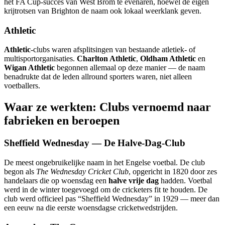
het FA Cup-succes van West Brom te evenaren, hoewel de eigen
krijtrotsen van Brighton de naam ook lokaal weerklank geven.
Athletic
Athletic
-clubs waren afsplitsingen van bestaande atletiek- of
multisportorganisaties.
Charlton Athletic
,
Oldham Athletic
en
Wigan Athletic
begonnen allemaal op deze manier — de naam
benadrukte dat de leden allround sporters waren, niet alleen
voetballers.
Waar ze werkten: Clubs vernoemd naar
fabrieken en beroepen
Sheffield Wednesday — De Halve-Dag-Club
De meest ongebruikelijke naam in het Engelse voetbal. De club
begon als
The Wednesday Cricket Club
, opgericht in 1820 door zes
handelaars die op woensdag een
halve vrije dag
hadden. Voetbal
werd in de winter toegevoegd om de cricketers fit te houden. De
club werd officieel pas “Sheffield Wednesday” in 1929 — meer dan
een eeuw na die eerste woensdagse cricketwedstrijden.