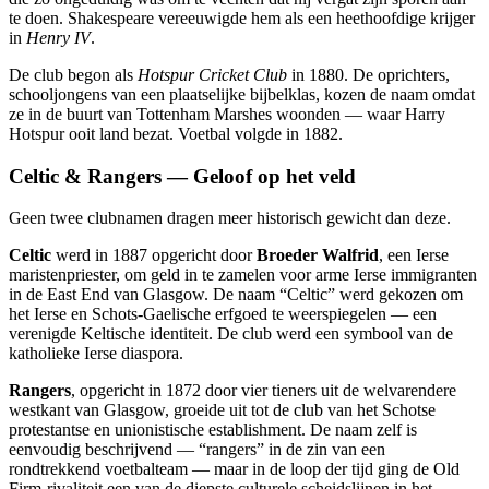
te doen. Shakespeare vereeuwigde hem als een heethoofdige krijger
in
Henry IV
.
De club begon als
Hotspur Cricket Club
in 1880. De oprichters,
schooljongens van een plaatselijke bijbelklas, kozen de naam omdat
ze in de buurt van Tottenham Marshes woonden — waar Harry
Hotspur ooit land bezat. Voetbal volgde in 1882.
Celtic & Rangers — Geloof op het veld
Geen twee clubnamen dragen meer historisch gewicht dan deze.
Celtic
werd in 1887 opgericht door
Broeder Walfrid
, een Ierse
maristenpriester, om geld in te zamelen voor arme Ierse immigranten
in de East End van Glasgow. De naam “Celtic” werd gekozen om
het Ierse en Schots-Gaelische erfgoed te weerspiegelen — een
verenigde Keltische identiteit. De club werd een symbool van de
katholieke Ierse diaspora.
Rangers
, opgericht in 1872 door vier tieners uit de welvarendere
westkant van Glasgow, groeide uit tot de club van het Schotse
protestantse en unionistische establishment. De naam zelf is
eenvoudig beschrijvend — “rangers” in de zin van een
rondtrekkend voetbalteam — maar in de loop der tijd ging de Old
Firm-rivaliteit een van de diepste culturele scheidslijnen in het