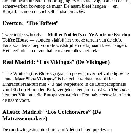
omheiningsmuur zaten. Voorbijgangers op straat zagen alleen een rij
achterwerken bovenop de muur. De naam bleef hangen — en
Barça-fans noemen zichzelf sindsdien
culés
.
Everton: “The Toffees”
Twee toffee-winkels —
Mother Noblett’s
en
Ye Anciente Everton
Toffee House
— stonden vlakbij het vroege terrein van de club.
Fans kochten snoep voor de wedstrijd en de bijnaam bleef hangen.
Het heeft niets met voetbal te maken, alles met trek.
Real Madrid: “Los Vikingos” (De Vikingen)
“The Whites” (
Los Blancos
) gaat simpelweg over het volledig witte
tenue. Maar
“Los Vikingos”
is het echte verhaal: nadat Real
Eintracht Frankfurt met 7–3 had verpletterd in de Europacupfinale
van 1960 op Hampden Park, vergeleek een journalist van
The Times
hen met Vikingen die Europa veroverden. Een halve eeuw later leeft
de naam voort.
Atlético Madrid: “Los Colchoneros” (De
Matrassenmakers)
De rood-wit gestreepte shirts van Atlético lijken precies op